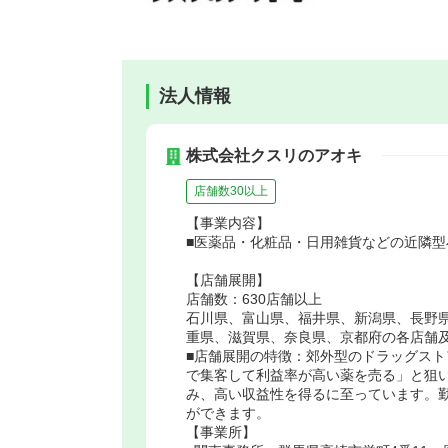
法人情報
株式会社クスリのアオキ
店舗数30以上
【事業内容】
■医薬品・化粧品・日用雑貨などの近隣型
【店舗展開】
店舗数：630店舗以上
石川県、富山県、福井県、新潟県、長野
重県、滋賀県、奈良県、京都府の各店舗
■店舗展開の特徴：郊外型のドラッグスト
で集客して利益率が高い薬を売る」と狙
み、高い収益性を得るに至っています。
ができます。
【事業所】