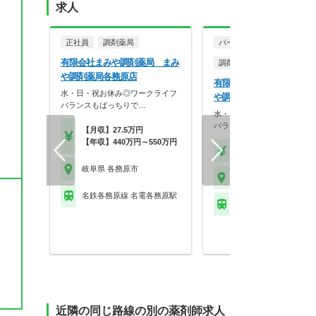
求人
正社員
調剤薬局
パート・アルバイト
有限会社まみや調剤薬局 まみ
調剤薬局
や調剤薬局各務原店
有限会社まみや調剤薬局 
水・日・祝お休み◎ワークライフ
や調剤薬局 各務原店
バランスもばっちりで…
水・日・祝お休み◎ワークラ
バランスもばっちりで…
【月収】27.5万円
【年収】440万円～550万円
【時給】2,200円～
岐阜県 各務原市
岐阜県 各務原市
名鉄各務原線 名電各務原駅
名鉄各務原線 名電各務
近隣の同じ路線の別の薬剤師求人