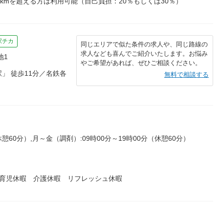
kmを超える方は利用可能（自己負担：20％もしくは30％）
駅チカ
同じエリアで似た条件の求人や、同じ路線の
求人なども喜んでご紹介いたします。お悩み
地1
やご希望があれば、ぜひご相談ください。
」 徒歩11分／名鉄各
無料で相談する
休憩60分）,月～金（調剤）:09時00分～19時00分（休憩60分）
・育児休暇 介護休暇 リフレッシュ休暇