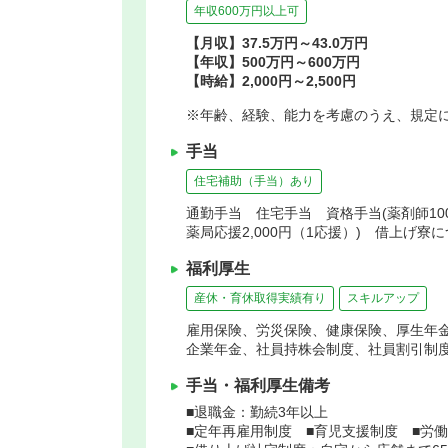
年収600万円以上可
【月収】37.5万円～43.0万円
【年収】500万円～600万円
【時給】2,000円～2,500円
※年齢、経験、能力を考慮のうえ、規定
手当
住宅補助（手当）あり
通勤手当 住宅手当 資格手当(薬剤師100,
薬局応援2,000円（1応援）) 借上げ寮
福利厚生
産休・育休取得実績有り
スキルアップ
雇用保険、労災保険、健康保険、厚生年
企業年金、社員持株会制度、社員割引制
手当・福利厚生備考
■退職金：勤続3年以上
■定年再雇用制度 ■育児支援制度 ■労