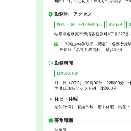
■借り上げ社宅制度：自宅から店舗まで65
勤務地・アクセス
原則、引越しを伴う転勤なし
車通勤可
岐阜県各務原市鵜沼各務原町4丁目327番
ＪＲ高山本線(岐阜－猪谷)「各務ケ原駅
務原線「名電各務原駅」 徒歩10分
勤務時間
残業月10ｈ以下
月～日（OTC）:09時00分～22時00分（
実働1日8時間シフト制 休憩60分
休日・休暇
週休2日制 有給休暇 慶弔休暇 出産
募集職種
薬剤師