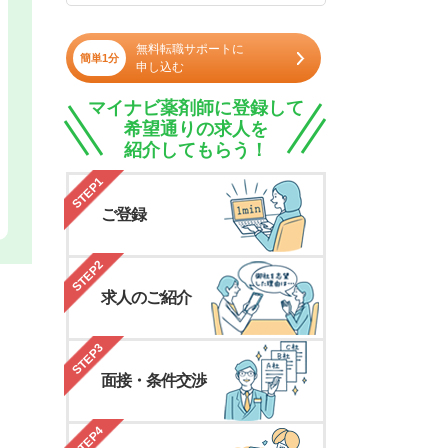
無料転職サポートに
簡単1分
申し込む
マイナビ薬剤師に登録して
希望通りの求人を
紹介してもらう！
STEP1
ご登録
STEP2
求人のご紹介
STEP3
面接・条件交渉
STEP4