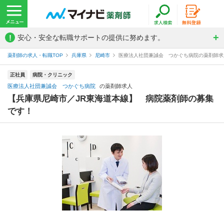
!
安心・安全な転職サポートの提供に努めます。
薬剤師の求人・転職TOP
兵庫県
尼崎市
医療法人社団兼誠会 つかぐち病院の薬剤師求
正社員
病院・クリニック
医療法人社団兼誠会 つかぐち病院
の薬剤師求人
【兵庫県尼崎市／JR東海道本線】 病院薬剤師の募集
です！