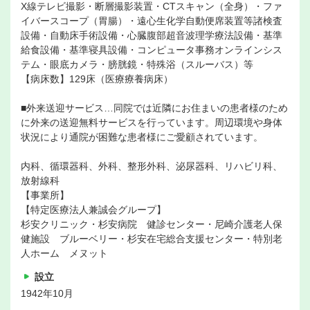
X線テレビ撮影・断層撮影装置・CTスキャン（全身）・ファ
イバースコープ（胃腸）・遠心生化学自動便席装置等諸検査
設備・自動床手術設備・心臓腹部超音波理学療法設備・基準
給食設備・基準寝具設備・コンピュータ事務オンラインシス
テム・眼底カメラ・膀胱鏡・特殊浴（スルーバス）等
【病床数】129床（医療療養病床）
■外来送迎サービス…同院では近隣にお住まいの患者様のため
に外来の送迎無料サービスを行っています。周辺環境や身体
状況により通院が困難な患者様にご愛顧されています。
内科、循環器科、外科、整形外科、泌尿器科、リハビリ科、
放射線科
【事業所】
【特定医療法人兼誠会グループ】
杉安クリニック・杉安病院 健診センター・尼崎介護老人保
健施設 ブルーベリー・杉安在宅総合支援センター・特別老
人ホーム メヌット
設立
1942年10月