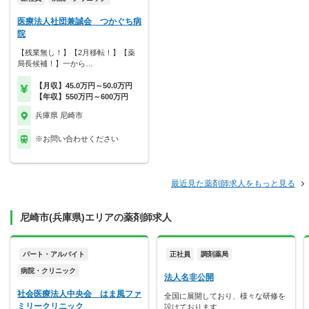
医療法人社団兼誠会 つかぐち病
院
【残業無し！】【2月移転！】【薬
局長候補！】一から…
【月収】45.0万円～50.0万円
【年収】550万円～600万円
兵庫県 尼崎市
※お問い合わせください
最近見た薬剤師求人をもっと見る
尼崎市(兵庫県)エリアの薬剤師求人
パート・アルバイト
正社員
調剤薬局
病院・クリニック
法人名非公開
社会医療法人中央会 はま風ファ
全国に展開しており、様々な研修を
ミリークリニック
設けております。