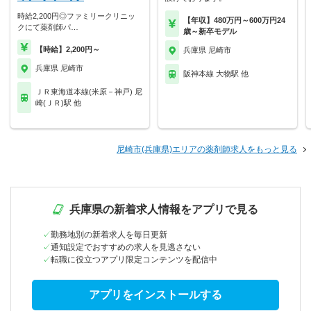
時給2,200円◎ファミリークリニッ
【年収】480万円～600万円24
クにて薬剤師パ…
歳～新卒モデル
【時給】2,200円～
兵庫県 尼崎市
兵庫県 尼崎市
阪神本線 大物駅 他
ＪＲ東海道本線(米原－神戸) 尼
崎(ＪＲ)駅 他
尼崎市(兵庫県)エリアの薬剤師求人をもっと見る
兵庫県の新着求人情報をアプリで見る
勤務地別の新着求人を毎日更新
通知設定でおすすめの求人を見逃さない
転職に役立つアプリ限定コンテンツを配信中
アプリをインストールする