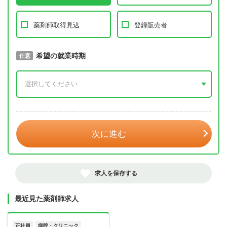
薬剤師取得見込
登録販売者
取得予定年
希望の就業時期
必須
任意
年 3月
次に進む
求人を保存する
最近見た薬剤師求人
正社員
病院・クリニック