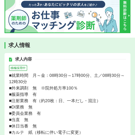
求人情報
求人内容
積極採用中
■就業時間 月～金：08時30分～17時00分、土／08時30分～
12時30分
■外来調剤 無 ※院外処方率100％
■服薬指導 有
■注射業務 有（約20枚：日、一本だし・混注）
■DI業務 無
■委員会業務 有
■当直 無
■休日当番 無
■カルテ 紙（移転に伴い電子に変更）