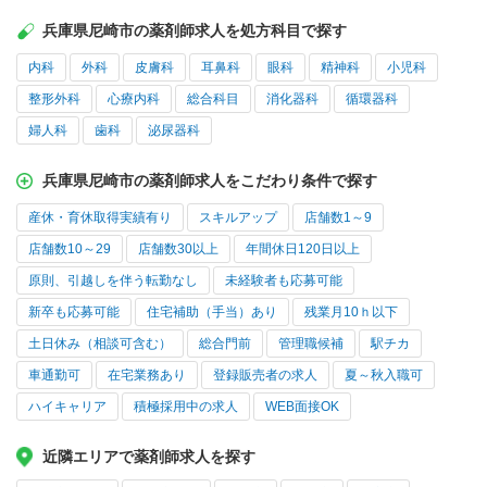
兵庫県尼崎市の薬剤師求人を処方科目で探す
内科
外科
皮膚科
耳鼻科
眼科
精神科
小児科
整形外科
心療内科
総合科目
消化器科
循環器科
婦人科
歯科
泌尿器科
兵庫県尼崎市の薬剤師求人をこだわり条件で探す
産休・育休取得実績有り
スキルアップ
店舗数1～9
店舗数10～29
店舗数30以上
年間休日120日以上
原則、引越しを伴う転勤なし
未経験者も応募可能
新卒も応募可能
住宅補助（手当）あり
残業月10ｈ以下
土日休み（相談可含む）
総合門前
管理職候補
駅チカ
車通勤可
在宅業務あり
登録販売者の求人
夏～秋入職可
ハイキャリア
積極採用中の求人
WEB面接OK
近隣エリアで薬剤師求人を探す