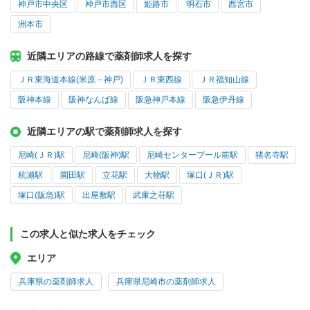
神戸市中央区
神戸市西区
姫路市
明石市
西宮市
洲本市
近隣エリアの路線で薬剤師求人を探す
ＪＲ東海道本線(米原－神戸)
ＪＲ東西線
ＪＲ福知山線
阪神本線
阪神なんば線
阪急神戸本線
阪急伊丹線
近隣エリアの駅で薬剤師求人を探す
尼崎(ＪＲ)駅
尼崎(阪神)駅
尼崎センタープール前駅
猪名寺駅
杭瀬駅
園田駅
立花駅
大物駅
塚口(ＪＲ)駅
塚口(阪急)駅
出屋敷駅
武庫之荘駅
この求人と似た求人をチェック
エリア
兵庫県の薬剤師求人
兵庫県尼崎市の薬剤師求人