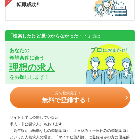
転職成功!!
「検索したけど見つからなかった・・」
方は
あなたの
希望条件に合う
理想の求人
をお探しします！
1分で登録完了！
無料で登録する！
サイト上では公開していない
求人（非公開求人）もあります
「高年収かつ転勤なしの調剤薬局」「土日休み＋平日休みの調剤薬局」
といった人気求人の場合、「マイナビ薬剤師」に登録済みの方に優先的