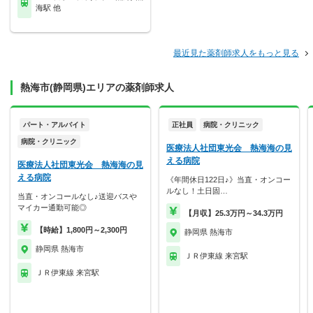
海駅 他
最近見た薬剤師求人をもっと見る
熱海市(静岡県)エリアの薬剤師求人
パート・アルバイト
正社員
病院・クリニック
病院・クリニック
医療法人社団東光会 熱海海の見
える病院
医療法人社団東光会 熱海海の見
える病院
《年間休日122日♪》当直・オンコー
ルなし！土日固…
当直・オンコールなし♪送迎バスや
マイカー通勤可能◎
【月収】25.3万円～34.3万円
【時給】1,800円～2,300円
静岡県 熱海市
静岡県 熱海市
ＪＲ伊東線 来宮駅
ＪＲ伊東線 来宮駅