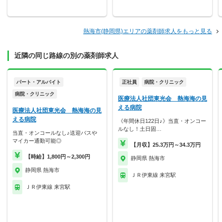
熱海市(静岡県)エリアの薬剤師求人をもっと見る
近隣の同じ路線の別の薬剤師求人
パート・アルバイト
正社員
病院・クリニック
病院・クリニック
医療法人社団東光会 熱海海の見
える病院
医療法人社団東光会 熱海海の見
える病院
《年間休日122日♪》当直・オンコー
ルなし！土日固…
当直・オンコールなし♪送迎バスや
マイカー通勤可能◎
【月収】25.3万円～34.3万円
【時給】1,800円～2,300円
静岡県 熱海市
静岡県 熱海市
ＪＲ伊東線 来宮駅
ＪＲ伊東線 来宮駅