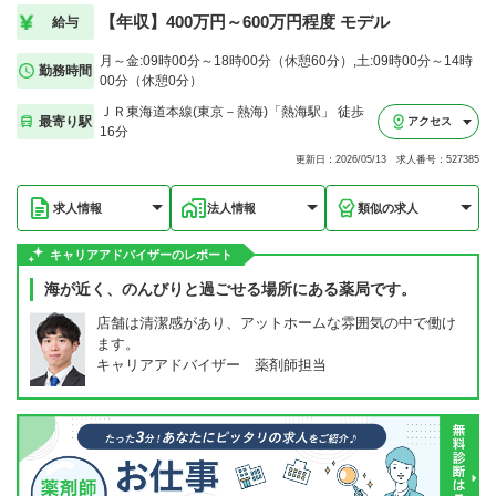
【年収】400万円～600万円程度 モデル
給与
月～金:09時00分～18時00分（休憩60分）,土:09時00分～14時
勤務時間
00分（休憩0分）
ＪＲ東海道本線(東京－熱海)「熱海駅」 徒歩
最寄り駅
アクセス
16分
更新日：2026/05/13 求人番号：527385
求人情報
法人情報
類似の求人
キャリアアドバイザーのレポート
海が近く、のんびりと過ごせる場所にある薬局です。
店舗は清潔感があり、アットホームな雰囲気の中で働け
ます。
キャリアアドバイザー 薬剤師担当