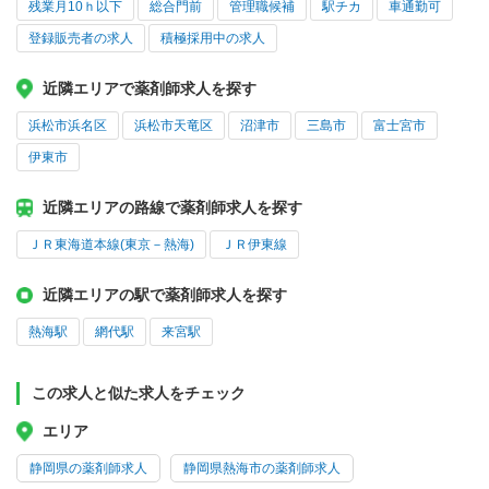
残業月10ｈ以下
総合門前
管理職候補
駅チカ
車通勤可
登録販売者の求人
積極採用中の求人
近隣エリアで薬剤師求人を探す
浜松市浜名区
浜松市天竜区
沼津市
三島市
富士宮市
伊東市
近隣エリアの路線で薬剤師求人を探す
ＪＲ東海道本線(東京－熱海)
ＪＲ伊東線
近隣エリアの駅で薬剤師求人を探す
熱海駅
網代駅
来宮駅
この求人と似た求人をチェック
エリア
静岡県の薬剤師求人
静岡県熱海市の薬剤師求人