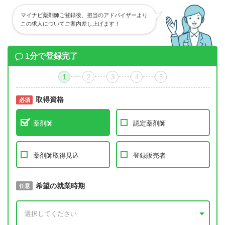
マイナビ薬剤師ご登録後、担当のアドバイザーより
この求人についてご案内差し上げます！
1分で登録完了
1
2
3
4
5
取得資格
必須
必須
薬剤師
認定薬剤師
薬剤師取得見込
登録販売者
取得予定年
希望の就業時期
必須
任意