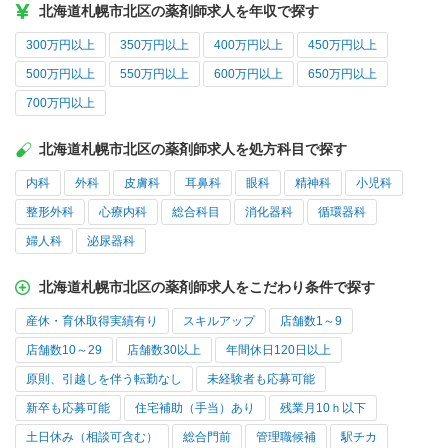
北海道札幌市北区の薬剤師求人を年収で探す
300万円以上
350万円以上
400万円以上
450万円以上
500万円以上
550万円以上
600万円以上
650万円以上
700万円以上
北海道札幌市北区の薬剤師求人を処方科目で探す
内科
外科
皮膚科
耳鼻科
眼科
精神科
小児科
整形外科
心療内科
総合科目
消化器科
循環器科
婦人科
泌尿器科
北海道札幌市北区の薬剤師求人をこだわり条件で探す
産休・育休取得実績有り
スキルアップ
店舗数1～9
店舗数10～29
店舗数30以上
年間休日120日以上
原則、引越しを伴う転勤なし
未経験者も応募可能
新卒も応募可能
住宅補助（手当）あり
残業月10ｈ以下
土日休み（相談可含む）
総合門前
管理職候補
駅チカ