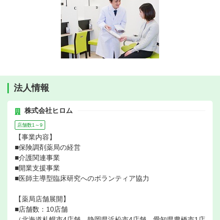
法人情報
株式会社ヒロム
店舗数1～9
【事業内容】
■保険調剤薬局の経営
■介護関連事業
■開業支援事業
■医師主導型臨床研究へのボランティア協力
【薬局店舗展開】
■店舗数：10店舗
（北海道札幌市4店舗、静岡県浜松市4店舗、愛知県豊橋市1店