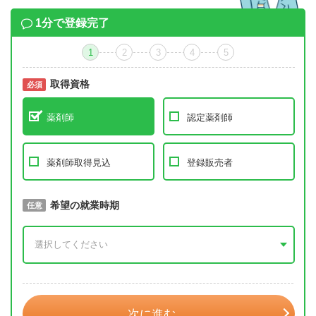
1分で登録完了
1
2
3
4
5
取得資格
必須
必須
薬剤師
認定薬剤師
薬剤師取得見込
登録販売者
取得予定年
希望の就業時期
必須
任意
年 3月
次に進む