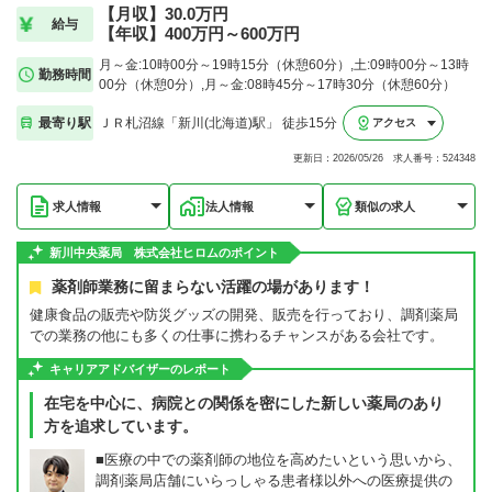
【月収】30.0万円
給与
【年収】400万円～600万円
月～金:10時00分～19時15分（休憩60分）,土:09時00分～13時
勤務時間
00分（休憩0分）,月～金:08時45分～17時30分（休憩60分）
最寄り駅
ＪＲ札沼線「新川(北海道)駅」 徒歩15分
アクセス
更新日：2026/05/26 求人番号：524348
求人情報
法人情報
類似の求人
新川中央薬局 株式会社ヒロムのポイント
薬剤師業務に留まらない活躍の場があります！
健康食品の販売や防災グッズの開発、販売を行っており、調剤薬局
での業務の他にも多くの仕事に携わるチャンスがある会社です。
キャリアアドバイザーのレポート
在宅を中心に、病院との関係を密にした新しい薬局のあり
方を追求しています。
■医療の中での薬剤師の地位を高めたいという思いから、
調剤薬局店舗にいらっしゃる患者様以外への医療提供の