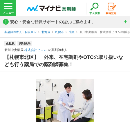
!
安心・安全な転職サポートの提供に努めます。
薬剤師の求人・転職TOP
北海道
札幌市
北区
新川中央薬局 株式会社ヒロムの薬剤
正社員
調剤薬局
新川中央薬局
株式会社ヒロム
の薬剤師求人
【札幌市北区】 外来、在宅調剤やOTCの取り扱いな
ども行う薬局での薬剤師募集！