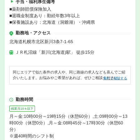
手当・福利厚生備考
■薬剤師賠償保険加入
■退職金制度あり：勤続年数3年以上
■保養施設あり：北海道（洞爺湖）・沖縄県
勤務地・アクセス
北海道札幌市北区新川3条7-1-65
ＪＲ札沼線「新川(北海道)駅」 徒歩15分
同じエリアで似た条件の求人や、同じ路線の求人なども喜んでご紹
介いたします。お悩みやご希望があれば、ぜひご相談ください。
無料で相談する
勤務時間
残業月10ｈ以下
月～金:10時00分～19時15分（休憩60分）,土:09時00分～13
時00分（休憩0分）,月～金:08時45分～17時30分（休憩60
分）
※週40時間のシフト制