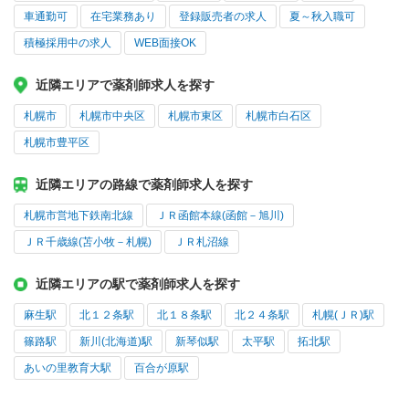
車通勤可
在宅業務あり
登録販売者の求人
夏～秋入職可
積極採用中の求人
WEB面接OK
近隣エリアで薬剤師求人を探す
札幌市
札幌市中央区
札幌市東区
札幌市白石区
札幌市豊平区
近隣エリアの路線で薬剤師求人を探す
札幌市営地下鉄南北線
ＪＲ函館本線(函館－旭川)
ＪＲ千歳線(苫小牧－札幌)
ＪＲ札沼線
近隣エリアの駅で薬剤師求人を探す
麻生駅
北１２条駅
北１８条駅
北２４条駅
札幌(ＪＲ)駅
篠路駅
新川(北海道)駅
新琴似駅
太平駅
拓北駅
あいの里教育大駅
百合が原駅