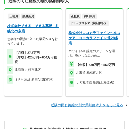
近隣の同じ路線の別の薬剤師求人
正社員
調剤薬局
正社員
調剤薬局
ドラッグストア（調剤併設）
株式会社そえる そえる薬局 札
幌北29条店
株式会社ココカラファインヘルス
ケア ココカラファイン 北28条
患者様の視点に立った薬局作りを行
店
っています。
ホワイト500認定のクリーンな環
【月収】27.5万円
境。身だしなみの自…
【年収】420万円～604万円程
度
【年収】430万円～560万円
北海道 札幌市北区
北海道 札幌市北区
ＪＲ札沼線 新川(北海道)駅
ＪＲ札沼線 新川(北海道)駅
近隣の同じ路線の別の薬剤師求人をもっと見る