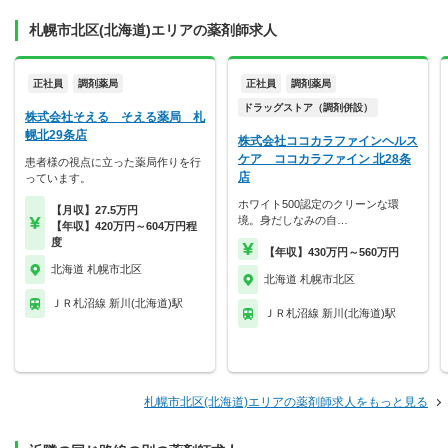
札幌市北区(北海道)エリアの薬剤師求人
正社員
調剤薬局
正社員
調剤薬局
ドラッグストア（調剤併設）
株式会社そえる そえる薬局 札
幌北29条店
株式会社ココカラファインヘルス
ケア ココカラファイン 北28条
患者様の視点に立った薬局作りを行
店
っています。
ホワイト500認定のクリーンな環
【月収】27.5万円
境。身だしなみの自…
【年収】420万円～604万円程
度
【年収】430万円～560万円
北海道 札幌市北区
北海道 札幌市北区
ＪＲ札沼線 新川(北海道)駅
ＪＲ札沼線 新川(北海道)駅
札幌市北区(北海道)エリアの薬剤師求人をもっと見る