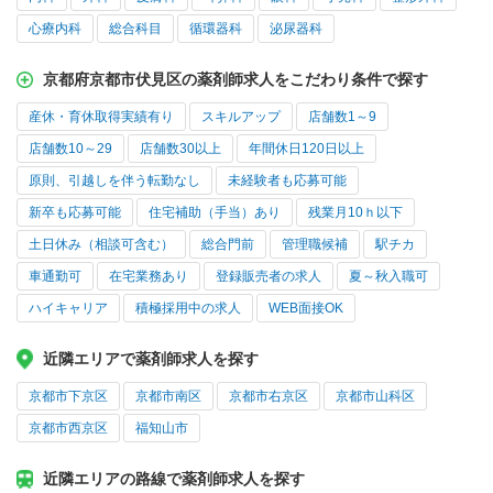
心療内科
総合科目
循環器科
泌尿器科
京都府京都市伏見区の薬剤師求人をこだわり条件で探す
産休・育休取得実績有り
スキルアップ
店舗数1～9
店舗数10～29
店舗数30以上
年間休日120日以上
原則、引越しを伴う転勤なし
未経験者も応募可能
新卒も応募可能
住宅補助（手当）あり
残業月10ｈ以下
土日休み（相談可含む）
総合門前
管理職候補
駅チカ
車通勤可
在宅業務あり
登録販売者の求人
夏～秋入職可
ハイキャリア
積極採用中の求人
WEB面接OK
近隣エリアで薬剤師求人を探す
京都市下京区
京都市南区
京都市右京区
京都市山科区
京都市西京区
福知山市
近隣エリアの路線で薬剤師求人を探す