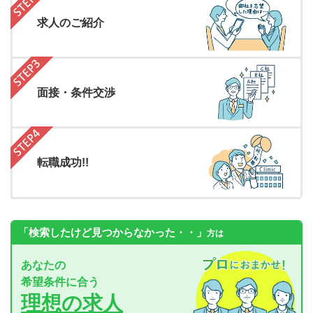
求人のご紹介
面接・条件交渉
転職成功!!
「検索したけど見つからなかった・・」
方は
あなたの
希望条件に合う
理想の求人