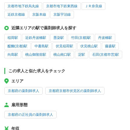
京都市地下鉄烏丸線
京都市地下鉄東西線
ＪＲ奈良線
近鉄京都線
京阪本線
京阪宇治線
近隣エリアの駅で薬剤師求人を探す
稲荷駅
近鉄丹波橋駅
墨染駅
竹田(京都)駅
丹波橋駅
醍醐(京都)駅
中書島駅
伏見稲荷駅
伏見桃山駅
藤森駅
向島駅
桃山御陵前駅
桃山南口駅
淀駅
石田(京都市営)駅
この求人と似た求人をチェック
エリア
京都府の薬剤師求人
京都府京都市伏見区の薬剤師求人
雇用形態
京都府の正社員の薬剤師求人
年収