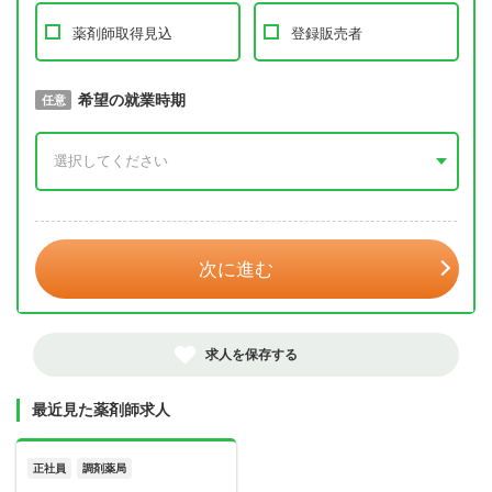
薬剤師取得見込
登録販売者
取得予定年
希望の就業時期
必須
任意
年 3月
次に進む
求人を保存する
最近見た薬剤師求人
正社員
調剤薬局