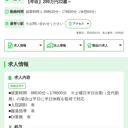
【年収】289万円22歳～
勤務時間
就業時間１:08時30分～17時00分（休憩60分）
最寄り駅
※お問い合わせください
アクセス
更新日：2025/01/14 求人番号：519542
求人情報
法人情報
類似の求人
求人情報
求人内容
積極採用中
■就業時間 8時30分～17時00分 ※土曜日半日出勤（交代勤
務）の場合は平日に半日休暇を取得で対応
■入院調剤 有
■服薬指導 有
■DI業務 有
給与