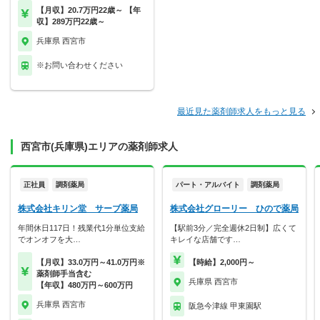
【月収】20.7万円22歳～ 【年
収】289万円22歳～
兵庫県 西宮市
※お問い合わせください
最近見た薬剤師求人をもっと見る
西宮市(兵庫県)エリアの薬剤師求人
正社員
調剤薬局
パート・アルバイト
調剤薬局
株式会社キリン堂 サーブ薬局
株式会社グローリー ひので薬局
年間休日117日！残業代1分単位支給
【駅前3分／完全週休2日制】広くて
でオンオフを大…
キレイな店舗です…
【月収】33.0万円～41.0万円※
【時給】2,000円～
薬剤師手当含む
兵庫県 西宮市
【年収】480万円～600万円
兵庫県 西宮市
阪急今津線 甲東園駅