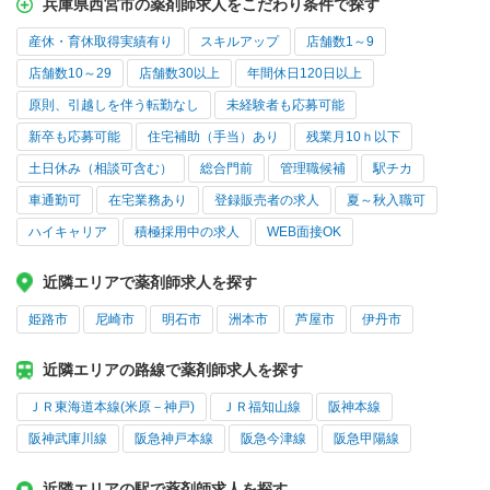
兵庫県西宮市の薬剤師求人をこだわり条件で探す
産休・育休取得実績有り
スキルアップ
店舗数1～9
店舗数10～29
店舗数30以上
年間休日120日以上
原則、引越しを伴う転勤なし
未経験者も応募可能
新卒も応募可能
住宅補助（手当）あり
残業月10ｈ以下
土日休み（相談可含む）
総合門前
管理職候補
駅チカ
車通勤可
在宅業務あり
登録販売者の求人
夏～秋入職可
ハイキャリア
積極採用中の求人
WEB面接OK
近隣エリアで薬剤師求人を探す
姫路市
尼崎市
明石市
洲本市
芦屋市
伊丹市
近隣エリアの路線で薬剤師求人を探す
ＪＲ東海道本線(米原－神戸)
ＪＲ福知山線
阪神本線
阪神武庫川線
阪急神戸本線
阪急今津線
阪急甲陽線
近隣エリアの駅で薬剤師求人を探す