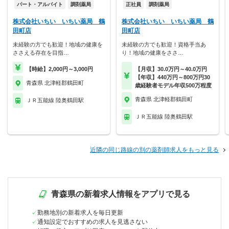
パート・アルバイト
調剤薬局
正社員
調剤薬局
株式会社いちい いちい薬局 鶴
株式会社いちい いちい薬局 鶴
田町店
田町店
未経験の方でも歓迎！地域の健康を
未経験の方でも歓迎！資格手当あ
ささえる存在を目指…
り！地域の健康をささ…
【時給】2,000円～3,000円
【月収】30.0万円～40.0万円
【年収】440万円～800万円30
青森県 北津軽郡鶴田町
歳経験者モデル年収500万程度
青森県 北津軽郡鶴田町
ＪＲ五能線 陸奥鶴田駅
ＪＲ五能線 陸奥鶴田駅
近隣の同じ路線の別の薬剤師求人をもっと見る
青森県の新着求人情報をアプリで見る
勤務地別の新着求人を毎日更新
通知設定でおすすめの求人を見逃さない