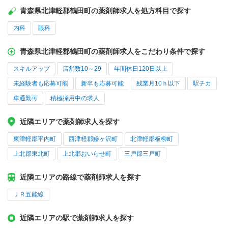
青森県北津軽郡鶴田町の薬剤師求人を処方科目で探す
内科
眼科
青森県北津軽郡鶴田町の薬剤師求人をこだわり条件で探す
スキルアップ
店舗数10～29
年間休日120日以上
未経験者も応募可能
新卒も応募可能
残業月10ｈ以下
駅チカ
車通勤可
積極採用中の求人
近隣エリアで薬剤師求人を探す
東津軽郡平内町
西津軽郡鰺ヶ沢町
北津軽郡板柳町
上北郡東北町
上北郡おいらせ町
三戸郡三戸町
近隣エリアの路線で薬剤師求人を探す
ＪＲ五能線
近隣エリアの駅で薬剤師求人を探す