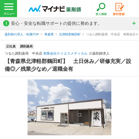
!
安心・安全な転職サポートの提供に努めます。
薬剤師の求人・転職TOP
青森県
北津軽郡鶴田町
つるた調剤薬局 中央店 有限会社ケ
正社員
調剤薬局
つるた調剤薬局 中央店
有限会社ケイエスメディカル
の薬剤師求人
【青森県北津軽郡鶴田町】 土日休み／研修充実／設
備◎／残業少なめ／退職金有