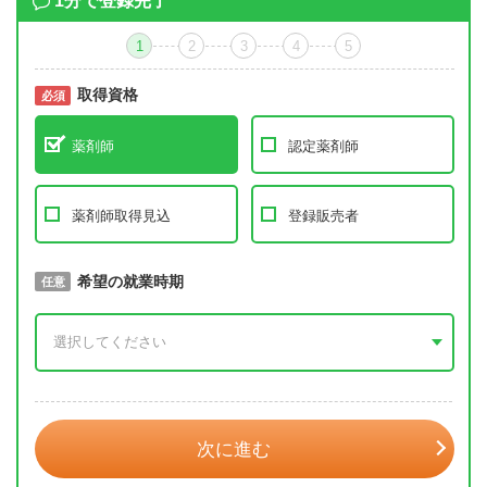
1分で登録完了
1
2
3
4
5
取得資格
必須
必須
薬剤師
認定薬剤師
薬剤師取得見込
登録販売者
取得予定年
希望の就業時期
必須
任意
年 3月
次に進む