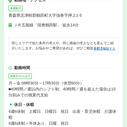
勤務地・アクセス
車通勤可
青森県北津軽郡鶴田町大字強巻字押上1-5
ＪＲ五能線「陸奥鶴田駅」 徒歩14分
同じエリアで似た条件の求人や、同じ路線の求人なども喜んでご紹
介いたします。お悩みやご希望があれば、ぜひご相談ください。
無料で相談する
勤務時間
残業月10ｈ以下
月～金:08時30分～17時30分（休憩60分）
■40時間／週以内のシフト制、40時間／週を超えた場合は10
分刻みでの残業代支給
休日・休暇
4週6休制 土曜日 日曜日 祝日 出産・育児休暇 介護休
暇
4週6休制＋半休あり、日曜、祝日