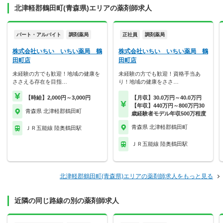
北津軽郡鶴田町(青森県)エリアの薬剤師求人
パート・アルバイト
調剤薬局
正社員
調剤薬局
株式会社いちい いちい薬局 鶴
株式会社いちい いちい薬局 鶴
田町店
田町店
未経験の方でも歓迎！地域の健康を
未経験の方でも歓迎！資格手当あ
ささえる存在を目指…
り！地域の健康をささ…
【時給】2,000円～3,000円
【月収】30.0万円～40.0万円
【年収】440万円～800万円30
青森県 北津軽郡鶴田町
歳経験者モデル年収500万程度
青森県 北津軽郡鶴田町
ＪＲ五能線 陸奥鶴田駅
ＪＲ五能線 陸奥鶴田駅
北津軽郡鶴田町(青森県)エリアの薬剤師求人をもっと見る
近隣の同じ路線の別の薬剤師求人