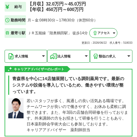
【月収】32.0万円～45.0万円
給与
【年収】450万円～600万円
勤務時間
月～金:08時30分～17時30分（休憩60分）
最寄り駅
ＪＲ五能線「陸奥鶴田駅」 徒歩14分
アクセス
更新日：2026/06/22 求人番号：518033
求人情報
法人情報
類似の求人
キャリアアドバイザーのレポート
青森県を中心に14店舗展開している調剤薬局です。最新の
システムや設備を導入しているため、働きやすい環境が整
っています。
若いスタッフが多く、風通しの良い活気ある職場です。
チームワークが良いので働きやすく、お休みも柔軟に調
整できます。また、年3回の店舗合同研修を行っておりま
す。外来講師の方をお招きして研修を行うこともあり、
日本薬剤師会学術大会にも参加しております。
キャリアアドバイザー 薬剤師担当