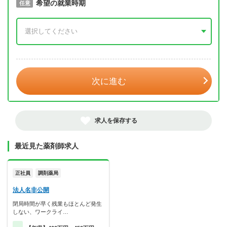
取得予定年
希望の就業時期
必須
任意
年 3月
次に進む
求人を保存する
最近見た薬剤師求人
正社員
調剤薬局
法人名非公開
閉局時間が早く残業もほとんど発生
しない、ワークライ…