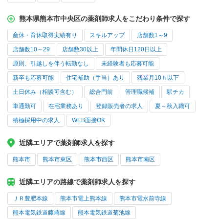
熊本県熊本市中央区の薬剤師求人をこだわり条件で探す
産休・育休取得実績有り
スキルアップ
店舗数1～9
店舗数10～29
店舗数30以上
年間休日120日以上
原則、引越しを伴う転勤なし
未経験者も応募可能
新卒も応募可能
住宅補助（手当）あり
残業月10ｈ以下
土日休み（相談可含む）
総合門前
管理職候補
駅チカ
車通勤可
在宅業務あり
登録販売者の求人
夏～秋入職可
積極採用中の求人
WEB面接OK
近隣エリアで薬剤師求人を探す
熊本市
熊本市東区
熊本市西区
熊本市南区
近隣エリアの路線で薬剤師求人を探す
ＪＲ豊肥本線
熊本市電上熊本線
熊本市電水前寺線
熊本電気鉄道藤崎線
熊本電気鉄道菊池線