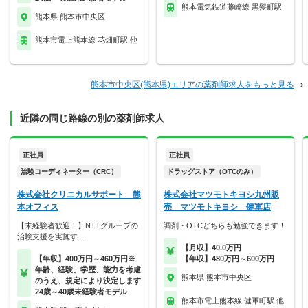
熊本電気鉄道藤崎線 黒髪町駅
熊本県 熊本市中央区
熊本市電上熊本線 花畑町駅 他
熊本市中央区(熊本県)エリアの薬剤師求人をもっと見る
近隣の同じ路線の別の薬剤師求人
正社員
正社員
治験コーディネーター（CRC）
ドラッグストア（OTCのみ）
株式会社クリニカルサポート 熊
株式会社マツモトキヨシ九州販
本オフィス
売 マツモトキヨシ 健軍店
【未経験者歓迎！】NTTグループの
調剤・OTCどちらも勉強できます！
治験支援を実施す…
【月収】40.0万円
【年収】400万円～460万円※
【年収】480万円～600万円
年齢、経験、学歴、能力を考慮
熊本県 熊本市中央区
のうえ、規定により決定します
24歳～40歳未経験者モデル
熊本市電上熊本線 健軍町駅 他