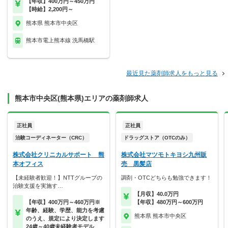
【年収】400万円～450万円
【時給】2,200円～
熊本県 熊本市中央区
熊本市電上熊本線 洗馬橋駅
最近見た薬剤師求人をもっと見る
熊本市中央区(熊本県)エリアの薬剤師求人
正社員
正社員
治験コーディネーター（CRC）
ドラッグストア（OTCのみ）
株式会社クリニカルサポート 熊
株式会社マツモトキヨシ九州販
本オフィス
売 黒髪店
【未経験者歓迎！】NTTグループの
調剤・OTCどちらも勉強できます！
治験支援を実施す…
【月収】40.0万円
【年収】400万円～460万円※
【年収】480万円～600万円
年齢、経験、学歴、能力を考慮
熊本県 熊本市中央区
のうえ、規定により決定します
24歳～40歳未経験者モデル