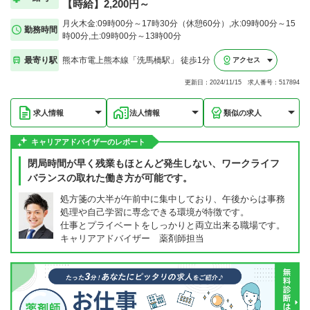
【時給】2,200円～
月火木金:09時00分～17時30分（休憩60分）,水:09時00分～15
勤務時間
時00分,土:09時00分～13時00分
最寄り駅
熊本市電上熊本線「洗馬橋駅」 徒歩1分
アクセス
更新日：2024/11/15 求人番号：517894
求人情報
法人情報
類似の求人
キャリアアドバイザーのレポート
閉局時間が早く残業もほとんど発生しない、ワークライフ
バランスの取れた働き方が可能です。
処方箋の大半が午前中に集中しており、午後からは事務
処理や自己学習に専念できる環境が特徴です。
仕事とプライベートをしっかりと両立出来る職場です。
キャリアアドバイザー 薬剤師担当