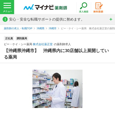
!
安心・安全な転職サポートの提供に努めます。
薬剤師の求人・転職TOP
沖縄県
沖縄市
ピー・ケイ・シー薬局 株式会社薬正堂の薬剤
正社員
調剤薬局
ピー・ケイ・シー薬局
株式会社薬正堂
の薬剤師求人
【沖縄県沖縄市】 沖縄県内に30店舗以上展開してい
る薬局