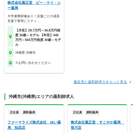
株式会社薬正堂 ピー・ケイ・シ
ー薬局
大学連携研修あり！店舗ごとの成長
支援で着実にステッ…
【月収】29.7万円～36.8万円程
度 30歳～モデル 【年収】440
万円～550万円程度 30歳～モデ
ル
沖縄県 沖縄市
※お問い合わせください
最近見た薬剤師求人をもっと見る
沖縄市(沖縄県)エリアの薬剤師求人
正社員
調剤薬局
正社員
調剤薬局
ファーマライズ株式会社 ゆい薬
株式会社薬正堂 すこやか薬局
局 知花店
登川店