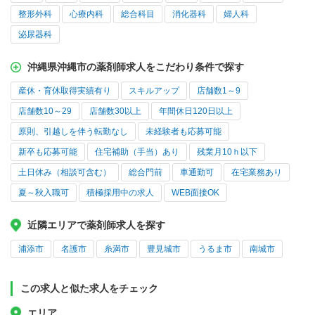
整形外科
心療内科
総合科目
消化器科
婦人科
泌尿器科
沖縄県沖縄市の薬剤師求人をこだわり条件で探す
産休・育休取得実績有り
スキルアップ
店舗数1～9
店舗数10～29
店舗数30以上
年間休日120日以上
原則、引越しを伴う転勤なし
未経験者も応募可能
新卒も応募可能
住宅補助（手当）あり
残業月10ｈ以下
土日休み（相談可含む）
総合門前
車通勤可
在宅業務あり
夏～秋入職可
積極採用中の求人
WEB面接OK
近隣エリアで薬剤師求人を探す
浦添市
名護市
糸満市
豊見城市
うるま市
南城市
この求人と似た求人をチェック
エリア