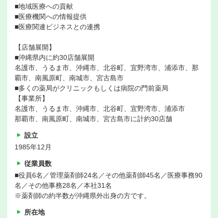
■地域医療への貢献
■医療機関への情報提供
■医療関連ビジネスとの連携
【店舗展開】
■沖縄県内に約30店舗展開
名護市、うるま市、沖縄市、北谷町、宜野湾市、浦添市、那
覇市、南風原町、南城市、宮古島市
■多くの薬局がクリニックもしくは病院の門前薬局
【事業所】
名護市、うるま市、沖縄市、北谷町、宜野湾市、浦添市
那覇市、南風原町、南城市、宮古島市に計約30店舗
設立
1985年12月
従業員数
■役員6名／管理薬剤師24名／その他薬剤師45名／医療事務90
名／その他事務28名／本社31名
※薬剤師の約半数が沖縄県外出身の方です。
所在地