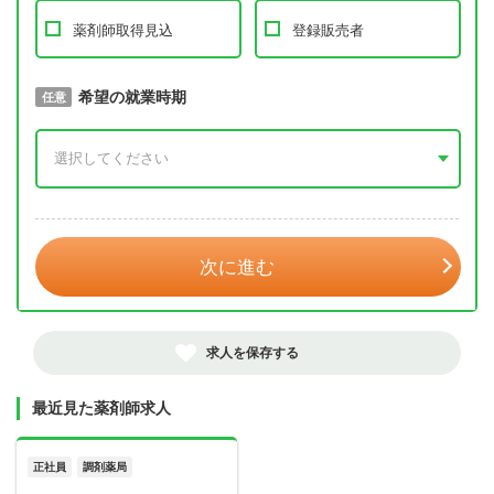
薬剤師取得見込
登録販売者
取得予定年
希望の就業時期
必須
任意
年 3月
次に進む
求人を保存する
最近見た薬剤師求人
正社員
調剤薬局