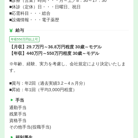
■診療（営業）時間・・・月～土／8：30～17：30
■休診（定休）日・・・日曜日、祝日
■応需科目・・・総合
■設備情報・・・電子薬歴
給与
年収550万円以上可
【月収】29.7万円～36.8万円程度 30歳～モデル
【年収】440万円～550万円程度 30歳～モデル
※年齢、経験、実力を考慮し、会社規定により決定いたしま
す。
■賞与：年2回（過去実績3.2～4ヵ月分）
■昇給：年1回（平均3,000円程度）
手当
通勤手当
残業手当
資格手当
その他手当(役職手当)
福利厚生