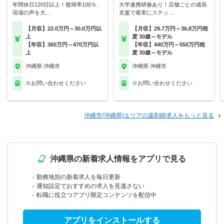
年間休日120日以上！復帰率100％、
大学連携研修あり！店舗ごとの成長
現場の声を大…
支援で着実にステッ…
【月収】22.0万円～30.0万円以
【月収】29.7万円～36.8万円程
上
度 30歳～モデル
【年収】360万円～470万円以
【年収】440万円～550万円程
上
度 30歳～モデル
沖縄県 沖縄市
沖縄県 沖縄市
※お問い合わせください
※お問い合わせください
沖縄市(沖縄県)エリアの薬剤師求人をもっと見る
沖縄県の新着求人情報をアプリで見る
勤務地別の新着求人を毎日更新
通知設定でおすすめの求人を見逃さない
転職に役立つアプリ限定コンテンツを配信中
アプリをインストールする