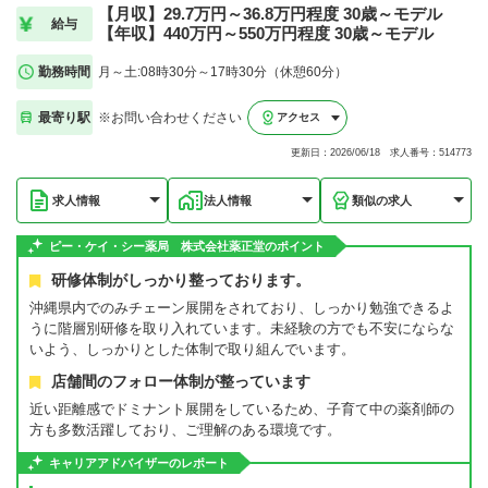
【月収】29.7万円～36.8万円程度 30歳～モデル
給与
【年収】440万円～550万円程度 30歳～モデル
勤務時間
月～土:08時30分～17時30分（休憩60分）
最寄り駅
※お問い合わせください
アクセス
更新日：2026/06/18 求人番号：514773
求人情報
法人情報
類似の求人
ピー・ケイ・シー薬局 株式会社薬正堂のポイント
研修体制がしっかり整っております。
沖縄県内でのみチェーン展開をされており、しっかり勉強できるよ
うに階層別研修を取り入れています。未経験の方でも不安にならな
いよう、しっかりとした体制で取り組んでいます。
店舗間のフォロー体制が整っています
近い距離感でドミナント展開をしているため、子育て中の薬剤師の
方も多数活躍しており、ご理解のある環境です。
キャリアアドバイザーのレポート