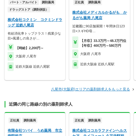
パート・アルバイト
調剤薬局
正社員
調剤薬局
ドラッグストア（調剤併設）
株式会社メディカルかるがも か
るがも薬局 八尾店
株式会社コクミン コクミンドラ
ッグ 近鉄八尾店
近畿圏に90店舗展開！年間休日123
日×スギHD母…
有給消化率トップクラス！残業少な
目×風通しの良さが…
【月収】33.3万円～48.3万円位
【年収】400万円～580万円
【時給】2,200円～
大阪府 八尾市
大阪府 八尾市
近鉄大阪線 近鉄八尾駅
近鉄大阪線 近鉄八尾駅
八尾市(大阪府)エリアの薬剤師求人をもっと見る
近隣の同じ路線の別の薬剤師求人
正社員
調剤薬局
正社員
調剤薬局
有限会社ツバイ うめ薬局 市立
株式会社ココカラファインヘルス