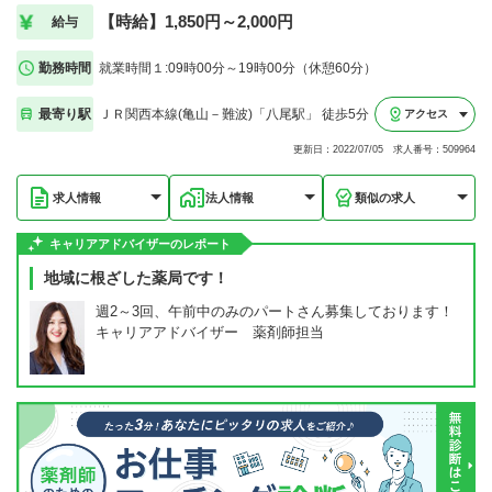
【時給】1,850円～2,000円
給与
勤務時間
就業時間１:09時00分～19時00分（休憩60分）
最寄り駅
ＪＲ関西本線(亀山－難波)「八尾駅」 徒歩5分
アクセス
更新日：2022/07/05 求人番号：509964
求人情報
法人情報
類似の求人
キャリアアドバイザーのレポート
地域に根ざした薬局です！
週2～3回、午前中のみのパートさん募集しております！
キャリアアドバイザー 薬剤師担当