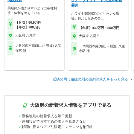
病院前店
ケア ライフォート 久宝寺駅前
薬局
薬剤師が働きやすいように各種制
度・体制を整えている…
ホワイト500認定のクリーンな環
境。身だしなみの自…
【月収】50.9万円
【年収】700万円
【年収】430万円～560万円
大阪府 八尾市
大阪府 八尾市
ＪＲ関西本線(亀山－難波) 久宝
ＪＲ関西本線(亀山－難波) 久宝
寺駅 他
寺駅 他
近隣の同じ路線の別の薬剤師求人をもっと見る
大阪府の新着求人情報をアプリで見る
勤務地別の新着求人を毎日更新
通知設定でおすすめの求人を見逃さない
転職に役立つアプリ限定コンテンツを配信中