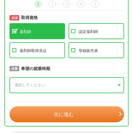
1
2
3
4
5
取得資格
必須
必須
薬剤師
認定薬剤師
薬剤師取得見込
登録販売者
取得予定年
希望の就業時期
必須
任意
年 3月
次に進む