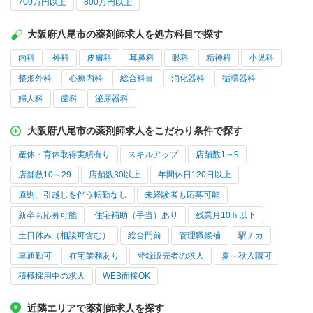
700万円以上
800万円以上
大阪府八尾市の薬剤師求人を処方科目で探す
内科
外科
皮膚科
耳鼻科
眼科
精神科
小児科
整形外科
心療内科
総合科目
消化器科
循環器科
婦人科
歯科
泌尿器科
大阪府八尾市の薬剤師求人をこだわり条件で探す
産休・育休取得実績有り
スキルアップ
店舗数1～9
店舗数10～29
店舗数30以上
年間休日120日以上
原則、引越しを伴う転勤なし
未経験者も応募可能
新卒も応募可能
住宅補助（手当）あり
残業月10ｈ以下
土日休み（相談可含む）
総合門前
管理職候補
駅チカ
車通勤可
在宅業務あり
登録販売者の求人
夏～秋入職可
積極採用中の求人
WEB面接OK
近隣エリアで薬剤師求人を探す