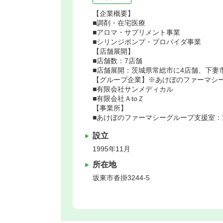
【企業概要】
■調剤・在宅医療
■アロマ・サプリメント事業
■シリンジポンプ・プロバイダ事業
【店舗展開】
■店舗数：7店舗
■店舗展開：茨城県常総市に4店舗、下妻
【グループ企業】※あけぼのファーマシ
■有限会社サンメディカル
■有限会社ＡtoＺ
【事業所】
■あけぼのファーマシーグループ支援室：茨
設立
1995年11月
所在地
坂東市
沓掛3244-5