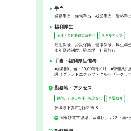
手当
通勤手当 住宅手当 残業手当 資格手当
福利厚生
産休・育休取得実績有り
スキルアップ
雇用保険、労災保険、健康保険、厚生年
永年勤続制度、駐車場、社員旅行
手当・福利厚生備考
■薬剤師手当：20,000円／月 ■管理薬
設（グランドエクシブ・クルーザークラ
勤務地・アクセス
原則、引越しを伴う転勤なし
車通勤可
茨城県下妻市別府295-8
関東鉄道常総線「宗道駅」 バス・車6