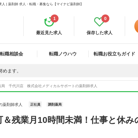
 | 薬剤師 求人・転職・募集なら【マイナビ薬剤師】
1
0
最近見た求人
保存した求人
転職相談会
転職ノウハウ
転職お役立ちガイド
努めます。
薬局 千代川店 株式会社メディカルサポートの薬剤師求人
の薬剤師求人
正社員
調剤薬局
可＆残業月10時間未満！仕事と休み