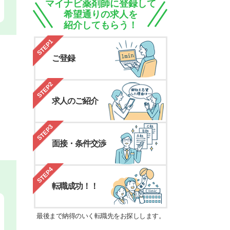
マイナビ薬剤師に登録して
希望通りの求人を
紹介してもらう！
STEP1
ご登録
STEP2
求人のご紹介
STEP3
面接・条件交渉
STEP4
転職成功！！
最後まで納得のいく転職先をお探しします。