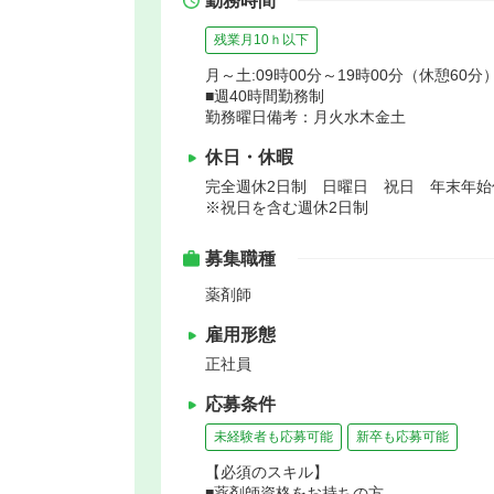
勤務時間
残業月10ｈ以下
月～土:09時00分～19時00分（休憩60分
■週40時間勤務制
勤務曜日備考：月火水木金土
休日・休暇
完全週休2日制 日曜日 祝日 年末年
※祝日を含む週休2日制
募集職種
薬剤師
雇用形態
正社員
応募条件
未経験者も応募可能
新卒も応募可能
【必須のスキル】
■薬剤師資格をお持ちの方