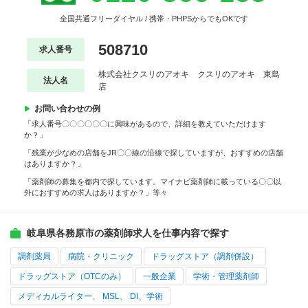
全国共通フリーダイヤル / 携帯・PHPSからでもOKです
508710
求人番号
株式会社クスリのアオキ クスリのアオキ 東島
法人名
店
お問い合わせの例
「求人番号〇〇〇〇〇〇に興味があるので、詳細を教えていただけます
か？」
「残業が少なめの店舗をJR〇〇線の沿線で探していますが、おすすめの店舗
はありますか？」
「薬剤師の募集を都内で探しています。マイナビ薬剤師に載っている〇〇以
外におすすめの求人はありますか？」等々
岐阜県各務原市の薬剤師求人を仕事内容で探す
調剤薬局
病院・クリニック
ドラッグストア（調剤併設）
ドラッグストア（OTCのみ）
一般企業
学術・管理薬剤師
メディカルライター、 MSL、 DI、学術