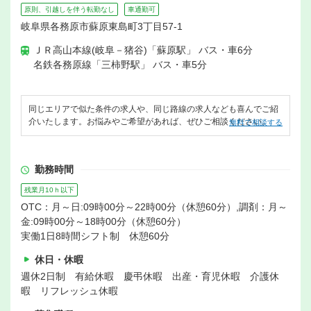
原則、引越しを伴う転勤なし
車通勤可
岐阜県各務原市蘇原東島町3丁目57-1
ＪＲ高山本線(岐阜－猪谷)「蘇原駅」 バス・車6分
名鉄各務原線「三柿野駅」 バス・車5分
同じエリアで似た条件の求人や、同じ路線の求人なども喜んでご紹
介いたします。お悩みやご希望があれば、ぜひご相談ください。
無料で相談する
勤務時間
残業月10ｈ以下
OTC：月～日:09時00分～22時00分（休憩60分）,調剤：月～
金:09時00分～18時00分（休憩60分）
実働1日8時間シフト制 休憩60分
休日・休暇
週休2日制 有給休暇 慶弔休暇 出産・育児休暇 介護休
暇 リフレッシュ休暇