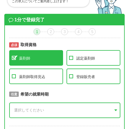
この求人についてご案内差し上げます！
1分で登録完了
1
2
3
4
5
取得資格
必須
必須
薬剤師
認定薬剤師
薬剤師取得見込
登録販売者
取得予定年
希望の就業時期
必須
任意
年 3月