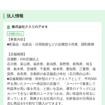
法人情報
株式会社クスリのアオキ
店舗数30以上
【事業内容】
■医薬品・化粧品・日用雑貨などの近隣型小売業、調剤業務
【店舗展開】
店舗数：630店舗以上
石川県、富山県、福井県、新潟県、長野県、群馬県、埼玉
県、栃木県、茨城県、千葉県、岐阜県、愛知県、三重県、滋
賀県、奈良県、京都府の各店舗及び本社（石川県白山市）
■店舗展開の特徴：郊外型のドラッグストアとして、平均300
坪を用いたスーパー併設型の店舗で、「スーパーで集客して
利益率が高い薬を売る」と狙いを定め、通常のドラッグには
カバーできない顧客のニーズをつかみ、高い収益性を得るに
至っています。勤務される社員の方は、生鮮食品や日用品を
含む商品を5％割引で購入ができます。