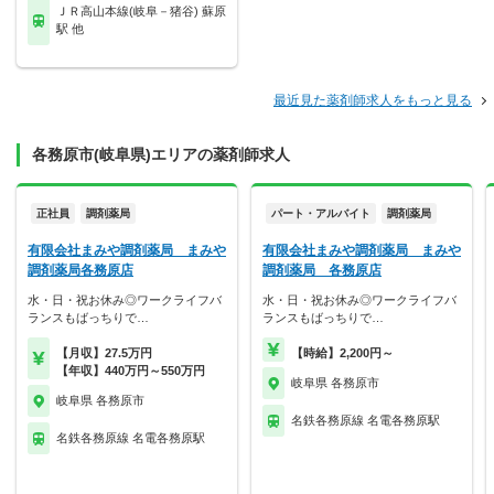
ＪＲ高山本線(岐阜－猪谷) 蘇原
駅 他
最近見た薬剤師求人をもっと見る
各務原市(岐阜県)エリアの薬剤師求人
正社員
調剤薬局
パート・アルバイト
調剤薬局
有限会社まみや調剤薬局 まみや
有限会社まみや調剤薬局 まみや
調剤薬局各務原店
調剤薬局 各務原店
水・日・祝お休み◎ワークライフバ
水・日・祝お休み◎ワークライフバ
ランスもばっちりで…
ランスもばっちりで…
【月収】27.5万円
【時給】2,200円～
【年収】440万円～550万円
岐阜県 各務原市
岐阜県 各務原市
名鉄各務原線 名電各務原駅
名鉄各務原線 名電各務原駅