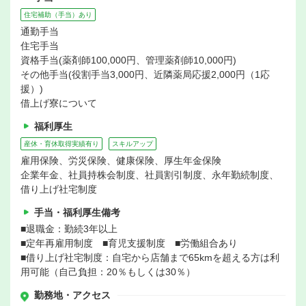
住宅補助（手当）あり
通勤手当
住宅手当
資格手当(薬剤師100,000円、管理薬剤師10,000円)
その他手当(役割手当3,000円、近隣薬局応援2,000円（1応
援）)
借上げ寮について
福利厚生
産休・育休取得実績有り
スキルアップ
雇用保険、労災保険、健康保険、厚生年金保険
企業年金、社員持株会制度、社員割引制度、永年勤続制度、
借り上げ社宅制度
手当・福利厚生備考
■退職金：勤続3年以上
■定年再雇用制度 ■育児支援制度 ■労働組合あり
■借り上げ社宅制度：自宅から店舗まで65kmを超える方は利
用可能（自己負担：20％もしくは30％）
勤務地・アクセス