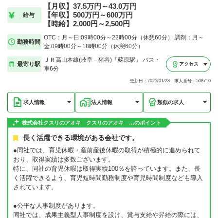
【月収】37.5万円～43.0万円
【年収】500万円～600万円
給与
【時給】2,000円～2,500円
OTC：月～日:09時00分～22時00分（休憩60分）,調剤：月～
勤務時間
金:09時00分～18時00分（休憩60分）
ＪＲ高山本線(岐阜－猪谷)「蘇原駅」 バス・
最寄り駅
アクセス
車6分
更新日：2025/01/28 求人番号：508710
求人情報
法人情報
類似の求人
株式会社クスリのアオキ クスリのアオキ …のポイント
長く活躍できる環境がある会社です。
●同社では、育児休暇・産前産後休暇の取得が積極的に進められて
おり、取得実績は多数ございます。
特に、同社の育児休暇は取得実績100％を誇っています。また、長
く活躍できるよう、育児短時間勤務制度や育児時間制度なども導入
されています。
●公平な人事制度があります。
同社では、成果主義型人事制度を設け、賞与支給や昇給の際には、