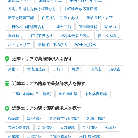
店舗数10～29
店舗数30以上
年間休日120日以上
原則、引越しを伴う転勤なし
未経験者も応募可能
新卒も応募可能
住宅補助（手当）あり
残業月10ｈ以下
土日休み（相談可含む）
総合門前
管理職候補
駅チカ
車通勤可
在宅業務あり
登録販売者の求人
夏～秋入職可
ハイキャリア
積極採用中の求人
WEB面接OK
近隣エリアで薬剤師求人を探す
恵那市
美濃加茂市
土岐市
可児市
山県市
瑞穂市
近隣エリアの路線で薬剤師求人を探す
ＪＲ高山本線(岐阜－猪谷)
名鉄犬山線
名鉄各務原線
近隣エリアの駅で薬剤師求人を探す
鵜沼駅
鵜沼宿駅
各務原市役所前駅
各務ケ原駅
市民公園前駅
新鵜沼駅
新加納駅
新那加駅
蘇原駅
那加駅
三柿野駅
名電各務原駅
六軒(岐阜)駅