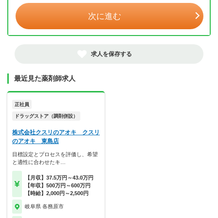
次に進む
求人を保存する
最近見た薬剤師求人
正社員
ドラッグストア（調剤併設）
株式会社クスリのアオキ クスリ
のアオキ 東島店
目標設定とプロセスを評価し、希望
と適性に合わせたキ…
【月収】37.5万円～43.0万円
【年収】500万円～600万円
【時給】2,000円～2,500円
岐阜県 各務原市