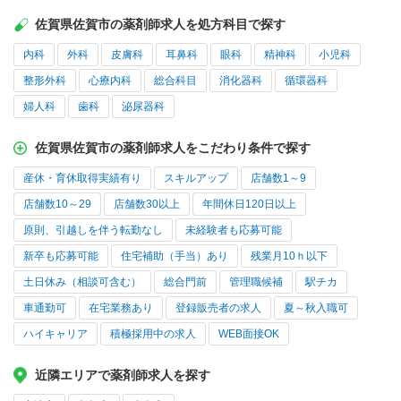
佐賀県佐賀市の薬剤師求人を処方科目で探す
内科
外科
皮膚科
耳鼻科
眼科
精神科
小児科
整形外科
心療内科
総合科目
消化器科
循環器科
婦人科
歯科
泌尿器科
佐賀県佐賀市の薬剤師求人をこだわり条件で探す
産休・育休取得実績有り
スキルアップ
店舗数1～9
店舗数10～29
店舗数30以上
年間休日120日以上
原則、引越しを伴う転勤なし
未経験者も応募可能
新卒も応募可能
住宅補助（手当）あり
残業月10ｈ以下
土日休み（相談可含む）
総合門前
管理職候補
駅チカ
車通勤可
在宅業務あり
登録販売者の求人
夏～秋入職可
ハイキャリア
積極採用中の求人
WEB面接OK
近隣エリアで薬剤師求人を探す