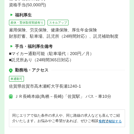
資格手当(50,000円)
福利厚生
産休・育休取得実績有り
スキルアップ
雇用保険、労災保険、健康保険、厚生年金保険
財形貯蓄、駐車場、託児所（24時間対応）、託児補助制度
手当・福利厚生備考
■マイカー通勤可能（駐車場代：200円／月）
■託児所あり（24時間365日対応）
勤務地・アクセス
車通勤可
佐賀県佐賀市高木瀬町大字長瀬1240-1
ＪＲ長崎本線(鳥栖－長崎)「佐賀駅」 バス・車10分
同じエリアで似た条件の求人や、同じ路線の求人なども喜んでご紹
介いたします。お悩みやご希望があれば、ぜひご相談ください。
無料で相談する