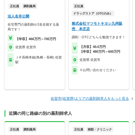
正社員
調剤薬局
正社員
ドラッグストア（OTCのみ）
法人名非公開
株式会社マツモトキヨシ九州販
在宅専門の薬剤師が2名在籍する薬
売 本庄店
局です！
調剤・OTCどちらも勉強できます！
【年収】466万円～700万円
【月収】40.0万円
佐賀県 佐賀市
【年収】480万円～600万円
ＪＲ長崎本線(鳥栖－長崎) 佐賀
佐賀県 佐賀市
駅
※お問い合わせください
佐賀市(佐賀県)エリアの薬剤師求人をもっと見る
近隣の同じ路線の別の薬剤師求人
正社員
調剤薬局
正社員
病院・クリニック