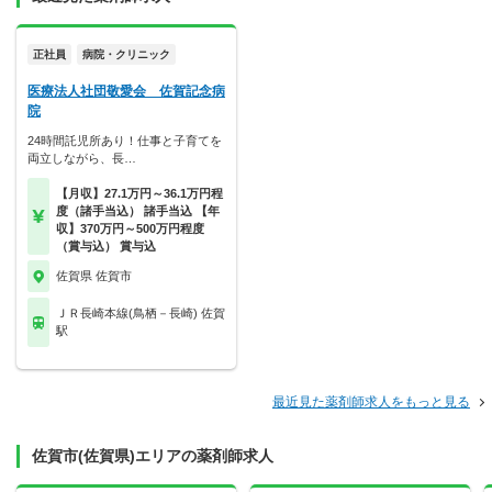
正社員
病院・クリニック
医療法人社団敬愛会 佐賀記念病
院
24時間託児所あり！仕事と子育てを
両立しながら、長…
【月収】27.1万円～36.1万円程
度（諸手当込） 諸手当込 【年
収】370万円～500万円程度
（賞与込） 賞与込
佐賀県 佐賀市
ＪＲ長崎本線(鳥栖－長崎) 佐賀
駅
最近見た薬剤師求人をもっと見る
佐賀市(佐賀県)エリアの薬剤師求人