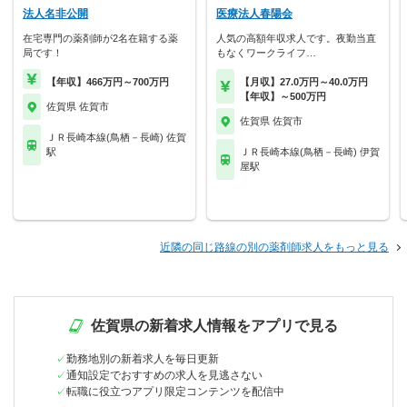
法人名非公開
医療法人春陽会
在宅専門の薬剤師が2名在籍する薬
人気の高額年収求人です。夜勤当直
局です！
もなくワークライフ…
【年収】466万円～700万円
【月収】27.0万円～40.0万円
【年収】～500万円
佐賀県 佐賀市
佐賀県 佐賀市
ＪＲ長崎本線(鳥栖－長崎) 佐賀
駅
ＪＲ長崎本線(鳥栖－長崎) 伊賀
屋駅
近隣の同じ路線の別の薬剤師求人をもっと見る
佐賀県の新着求人情報をアプリで見る
勤務地別の新着求人を毎日更新
通知設定でおすすめの求人を見逃さない
転職に役立つアプリ限定コンテンツを配信中