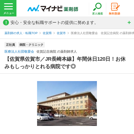
!
安心・安全な転職サポートの提供に努めます。
薬剤師の求人・転職TOP
佐賀県
佐賀市
医療法人社団敬愛会 佐賀記念病院 の薬剤師
正社員
病院・クリニック
医療法人社団敬愛会
佐賀記念病院 の薬剤師求人
【佐賀県佐賀市／JR長崎本線】年間休日120日！お休
みもしっかりとれる病院です◎