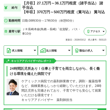
【月収】27.1万円～36.1万円程度（諸手当込） 諸
手当込
給与
【年収】370万円～500万円程度（賞与込） 賞与込
勤務時間
日勤:08時30分～17時30分（休憩60分）
ＪＲ長崎本線(鳥栖－長崎)「佐賀駅」 バス・
最寄り駅
アクセス
車10分
更新日：2026/03/12 求人番号：503115
求人情報
法人情報
類似の求人
キャリアアドバイザーのレポート
24時間託児所あり！仕事と子育てを両立しながら、長く働
ける環境を備えた病院です
ケアミックス病院での薬剤師業務です。調剤・服薬指導
など、病棟業務もしっかり経験していただけます。24時
間託児所も完備されており、子育て中でも安心して就業
いただける環境です！
キャリアアドバイザー 薬剤師担当