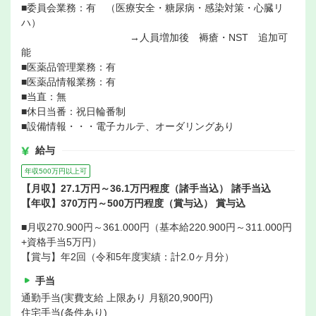
■委員会業務：有 （医療安全・糖尿病・感染対策・心臓リ
ハ）
→人員増加後 褥瘡・NST 追加可
能
■医薬品管理業務：有
■医薬品情報業務：有
■当直：無
■休日当番：祝日輪番制
■設備情報・・・電子カルテ、オーダリングあり
給与
年収500万円以上可
【月収】27.1万円～36.1万円程度（諸手当込） 諸手当込
【年収】370万円～500万円程度（賞与込） 賞与込
■月収270.900円～361.000円（基本給220.900円～311.000円
+資格手当5万円）
【賞与】年2回（令和5年度実績：計2.0ヶ月分）
手当
通勤手当(実費支給 上限あり 月額20,900円)
住宅手当(条件あり)