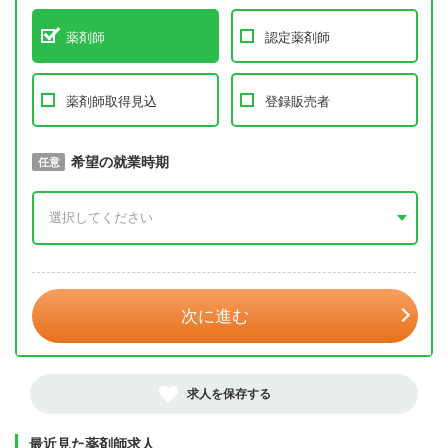
薬剤師
認定薬剤師
薬剤師取得見込
登録販売者
取得予定年
希望の就業時期
必須
任意
年 3月
次に進む
求人を保存する
最近見た薬剤師求人