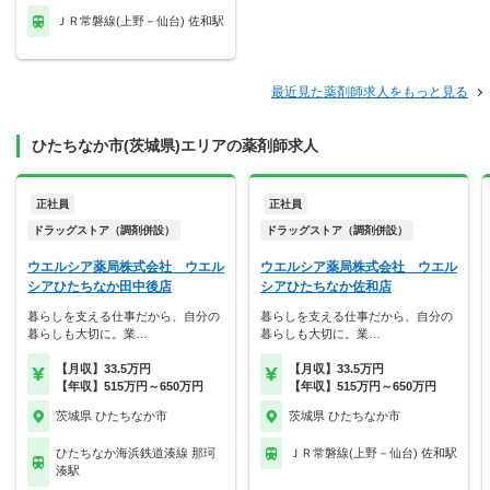
ＪＲ常磐線(上野－仙台) 佐和駅
最近見た薬剤師求人をもっと見る
ひたちなか市(茨城県)エリアの薬剤師求人
正社員
正社員
ドラッグストア（調剤併設）
ドラッグストア（調剤併設）
ウエルシア薬局株式会社 ウエル
ウエルシア薬局株式会社 ウエル
シアひたちなか田中後店
シアひたちなか佐和店
暮らしを支える仕事だから、自分の
暮らしを支える仕事だから、自分の
暮らしも大切に。業…
暮らしも大切に。業…
【月収】33.5万円
【月収】33.5万円
【年収】515万円～650万円
【年収】515万円～650万円
茨城県 ひたちなか市
茨城県 ひたちなか市
ひたちなか海浜鉄道湊線 那珂
ＪＲ常磐線(上野－仙台) 佐和駅
湊駅