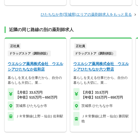
ひたちなか市(茨城県)エリアの薬剤師求人をもっと見る
近隣の同じ路線の別の薬剤師求人
正社員
正社員
ドラッグストア（調剤併設）
ドラッグストア（調剤併設）
ウエルシア薬局株式会社 ウエル
ウエルシア薬局株式会社 ウエル
シアひたちなか佐和店
シアひたちなか六ツ野店
暮らしを支える仕事だから、自分の
暮らしを支える仕事だから、自分の
暮らしも大切に。業…
暮らしも大切に。業…
【月収】33.5万円
【月収】33.5万円
【年収】515万円～650万円
【年収】515万円～650万円
茨城県 ひたちなか市
茨城県 ひたちなか市
ＪＲ常磐線(上野－仙台) 佐和駅
ＪＲ常磐線(上野－仙台) 勝田駅
他