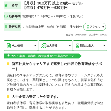
【月収】30.2万円以上 23歳～モデル
給与
【年収】470万円～630万円
勤務時間
就業時間１:10時00分～21時00分（休憩60分）
最寄り駅
ＪＲ常磐線(上野－仙台)「佐和駅」 徒歩16分
アクセス
更新日：2026/06/18 求人番号：500152
求人情報
法人情報
類似の求人
カワチ薬局 佐和店 株式会社カワチ薬品のポイント
新卒社員からキャリアまで充実した内容で教育研修をサポ
ート
薬剤師のスキルアップのために、教育研修やサポートシステムを充
実させています。薬剤師としての知識はもちろん、営業や化粧品な
ど地域住民の方々にお薬以外のことにも応えられるような薬剤師の
育成を目指します。
大手企業の安定した企業です。
産前産後休暇、育児休暇の取得実績も多数あり、職場復帰後は時短
勤務を活用し、勤務することができます。