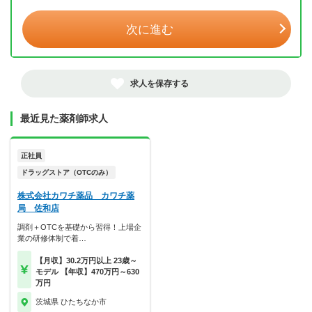
次に進む
求人を保存する
最近見た薬剤師求人
正社員
ドラッグストア（OTCのみ）
株式会社カワチ薬品 カワチ薬
局 佐和店
調剤＋OTCを基礎から習得！上場企
業の研修体制で着…
【月収】30.2万円以上 23歳～
モデル 【年収】470万円～630
万円
茨城県 ひたちなか市