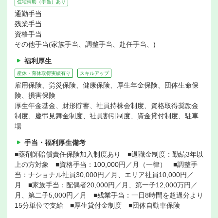
住宅補助（手当）あり
通勤手当
残業手当
資格手当
その他手当(家族手当、調整手当、赴任手当、)
福利厚生
産休・育休取得実績有り
スキルアップ
雇用保険、労災保険、健康保険、厚生年金保険、団体生命保
険、損害保険
厚生年金基金、財形貯蓄、社員持株会制度、資格取得奨励金
制度、慶弔見舞金制度、社員割引制度、資金貸付制度、駐車
場
手当・福利厚生備考
■薬剤師賠償責任保険加入制度あり ■退職金制度：勤続3年以
上の方対象 ■資格手当：100,000円／月（一律） ■調整手
当：ナショナル社員30,000円／月、エリア社員10,000円／
月 ■家族手当：配偶者20,000円／月、第一子12,000万円／
月、第二子5,000円／月 ■残業手当：一日8時間を超過分より
15分単位で支給 ■厚生貸付金制度 ■団体自動車保険