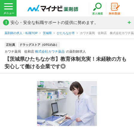
!
安心・安全な転職サポートの提供に努めます。
薬剤師の求人・転職TOP
茨城県
ひたちなか市
カワチ薬局 佐和店 株式会社カワチ薬
正社員
ドラッグストア（OTCのみ）
カワチ薬局 佐和店
株式会社カワチ薬品
の薬剤師求人
【茨城県ひたちなか市】教育体制充実！未経験の方も
安心して働ける企業です◎