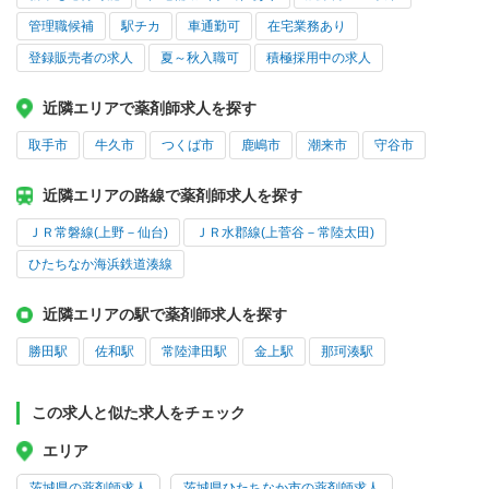
管理職候補
駅チカ
車通勤可
在宅業務あり
登録販売者の求人
夏～秋入職可
積極採用中の求人
近隣エリアで薬剤師求人を探す
取手市
牛久市
つくば市
鹿嶋市
潮来市
守谷市
近隣エリアの路線で薬剤師求人を探す
ＪＲ常磐線(上野－仙台)
ＪＲ水郡線(上菅谷－常陸太田)
ひたちなか海浜鉄道湊線
近隣エリアの駅で薬剤師求人を探す
勝田駅
佐和駅
常陸津田駅
金上駅
那珂湊駅
この求人と似た求人をチェック
エリア
茨城県の薬剤師求人
茨城県ひたちなか市の薬剤師求人