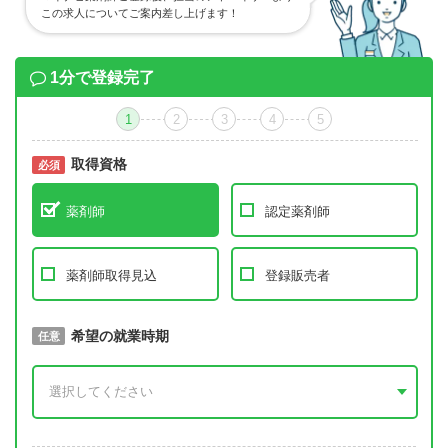
この求人についてご案内差し上げます！
1分で登録完了
1
2
3
4
5
取得資格
必須
必須
薬剤師
認定薬剤師
薬剤師取得見込
登録販売者
取得予定年
希望の就業時期
必須
任意
年 3月