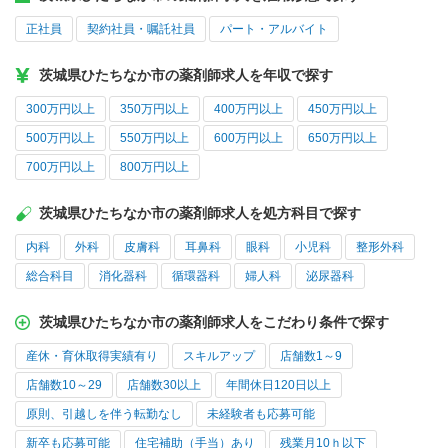
正社員
契約社員・嘱託社員
パート・アルバイト
茨城県ひたちなか市の薬剤師求人を年収で探す
300万円以上
350万円以上
400万円以上
450万円以上
500万円以上
550万円以上
600万円以上
650万円以上
700万円以上
800万円以上
茨城県ひたちなか市の薬剤師求人を処方科目で探す
内科
外科
皮膚科
耳鼻科
眼科
小児科
整形外科
総合科目
消化器科
循環器科
婦人科
泌尿器科
茨城県ひたちなか市の薬剤師求人をこだわり条件で探す
産休・育休取得実績有り
スキルアップ
店舗数1～9
店舗数10～29
店舗数30以上
年間休日120日以上
原則、引越しを伴う転勤なし
未経験者も応募可能
新卒も応募可能
住宅補助（手当）あり
残業月10ｈ以下