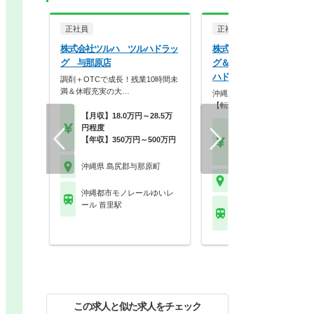
正社員
正社員
株式会社ツルハ ツルハドラッ
株式会社ツルハグループド
グ 与那原店
グ＆ファーマシー西日本 
ハドラッグ 与那原店
調剤＋OTCで成長！残業10時間未
満＆休暇充実の大…
沖縄県★ツルハグループ正社
【転勤無しOK/未経験…
【月収】18.0万円～28.5万
円程度
【月収】21.8万円～26.
【年収】350万円～500万円
円程度
【年収】320万円～55
沖縄県 島尻郡与那原町
沖縄県 島尻郡与那原町
沖縄都市モノレールゆいレ
ール 首里駅
沖縄都市モノレールゆ
ール てだこ浦西駅
この求人と似た求人をチェック