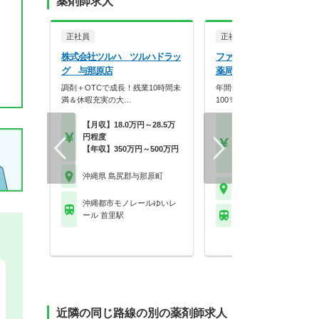
薬剤師求人
正社員
正社員
調剤薬局
株式会社ツルハ ツルハドラッ
ファーマライズ株式会社 
グ 与那原店
薬局 江口店
調剤＋OTCで成長！残業10時間未
年間休日120日以上！復帰率
満＆休暇充実の大…
100％、現場の声を大…
【月収】18.0万円～28.5万
【月収】22.0万円～30.
円程度
円以上
【年収】350万円～500万円
【年収】360万円～47
以上
沖縄県 島尻郡与那原町
沖縄県 島尻郡与那原町
沖縄都市モノレールゆいレ
ール 首里駅
※お問い合わせくださ
近隣の同じ路線の別の薬剤師求人