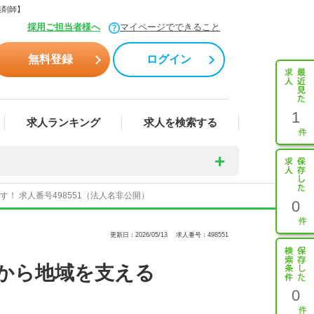
薬剤師】
採用ご担当者様へ
マイページでできること
無料登録
ログイン
1
求人ランキング
求人を検索する
 求人番号498551（法人名非公開）
0
更新日：2026/05/13
求人番号：498551
から地域を支える
0