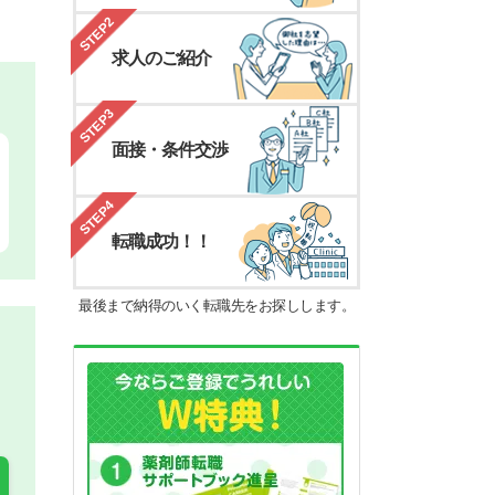
STEP2
求人のご紹介
STEP3
面接・条件交渉
STEP4
転職成功！！
最後まで納得のいく転職先をお探しします。