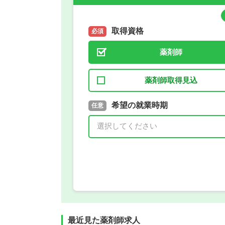
取得資格
必須
薬剤師
薬剤師取得見込
取得予定年
希望の就業時期
必須
任意
年 3月
最近見た薬剤師求人