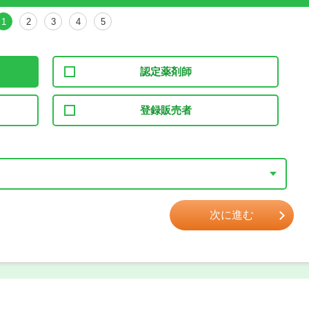
1
2
3
4
5
認定薬剤師
登録販売者
次に進む