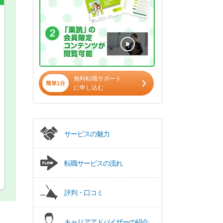
希望の働き方
必須
正社員
パート(週4日～5日)
無料転職サポート
簡単1分
に申し込む
サービスの魅力
転職サービスの流れ
評判・口コミ
キャリアアドバイザーの紹介