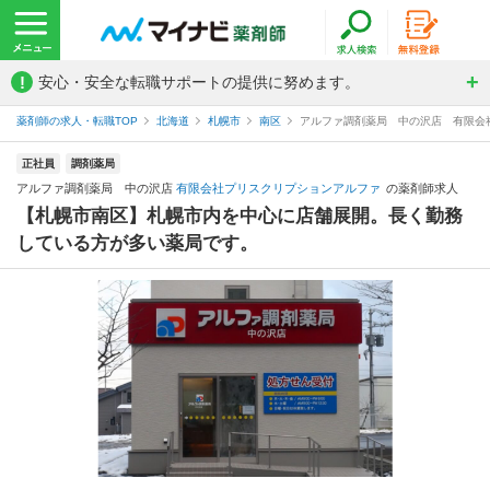
!
安心・安全な転職サポートの提供に努めます。
薬剤師の求人・転職TOP
北海道
札幌市
南区
アルファ調剤薬局 中の沢店 有限会
正社員
調剤薬局
アルファ調剤薬局 中の沢店
有限会社プリスクリプションアルファ
の薬剤師求人
【札幌市南区】札幌市内を中心に店舗展開。長く勤務
している方が多い薬局です。