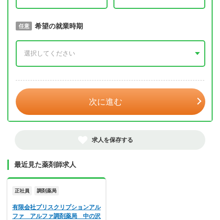
取得予定年
希望の就業時期
必須
任意
年 3月
次に進む
求人を保存する
最近見た薬剤師求人
正社員
調剤薬局
有限会社プリスクリプションアル
ファ アルファ調剤薬局 中の沢