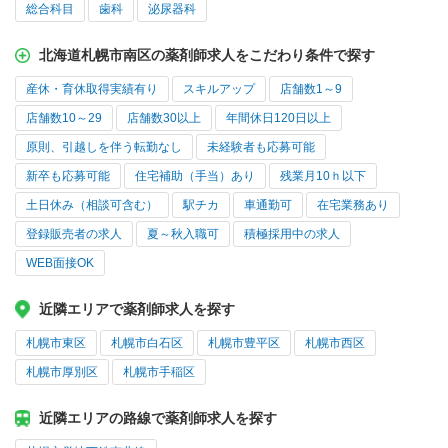
総合科目
歯科
泌尿器科
北海道札幌市南区の薬剤師求人をこだわり条件で探す
産休・育休取得実績有り
スキルアップ
店舗数1～9
店舗数10～29
店舗数30以上
年間休日120日以上
原則、引越しを伴う転勤なし
未経験者も応募可能
新卒も応募可能
住宅補助（手当）あり
残業月10ｈ以下
土日休み（相談可含む）
駅チカ
車通勤可
在宅業務あり
登録販売者の求人
夏～秋入職可
積極採用中の求人
WEB面接OK
近隣エリアで薬剤師求人を探す
札幌市東区
札幌市白石区
札幌市豊平区
札幌市西区
札幌市厚別区
札幌市手稲区
近隣エリアの路線で薬剤師求人を探す