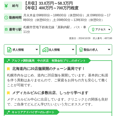
【月収】33.0万円～58.3万円
給与
【年収】400万円～700万円程度
月火木金:09時00分～18時00分（休憩60分）,水:09時00分～17
勤務時間
時00分（休憩60分）,土:09時00分～12時30分（休憩0分）
札幌市営地下鉄南北線「真駒内駅」 バス・車
最寄り駅
アクセス
11分
更新日：2024/10/29 求人番号：487196
求人情報
法人情報
類似の求人
アルファ調剤薬局 中の沢店 有限会社プリ…のポイント
北海道内に20店舗展開のチェーン薬局です！
札幌市内をはじめ、道内に20店舗を展開しています。基本的に転居
を伴う異動はありませんので、ご家庭をお持ちの方も安心して働く
ことが可能です。
メディカルビルに多数出店、しっかり学べます
メディカルビル中心に出店しています。クリニックとの関係も良好
で、ご自身でどんどん学びたいという方にオススメです。
キャリアアドバイザーのレポート