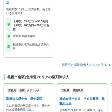
店
勤続年数10年以上の方多数、長く働
ける薬局です
【月収】33.0万円～58.3万円
【年収】400万円～700万円程
度
北海道 札幌市南区
札幌市営地下鉄南北線 真駒内
駅
最近見た薬剤師求人をもっと見る
札幌市南区(北海道)エリアの薬剤師求人
正社員
病院・クリニック
正社員
調剤薬局
医療法人愛全会 愛全病院
株式会社そえる そえる薬局 札
幌川沿店
常に患者様の満足度を考え、暖かみ
のある愛全病院で薬…
患者様の視点に立った薬局作りを行