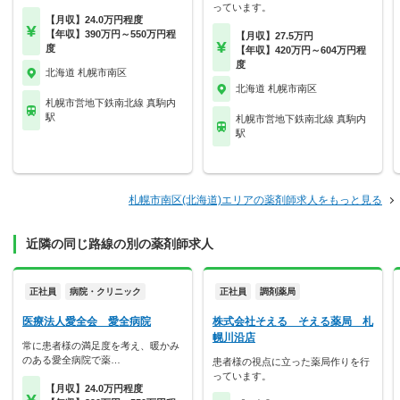
っています。
【月収】24.0万円程度
【年収】390万円～550万円程
【月収】27.5万円
度
【年収】420万円～604万円程
度
北海道 札幌市南区
北海道 札幌市南区
札幌市営地下鉄南北線 真駒内
駅
札幌市営地下鉄南北線 真駒内
駅
札幌市南区(北海道)エリアの薬剤師求人をもっと見る
近隣の同じ路線の別の薬剤師求人
正社員
病院・クリニック
正社員
調剤薬局
医療法人愛全会 愛全病院
株式会社そえる そえる薬局 札
幌川沿店
常に患者様の満足度を考え、暖かみ
のある愛全病院で薬…
患者様の視点に立った薬局作りを行
っています。
【月収】24.0万円程度