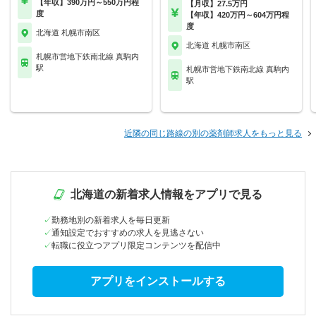
【年収】390万円～550万円程
【月収】27.5万円
度
【年収】420万円～604万円程
度
北海道 札幌市南区
北海道 札幌市南区
札幌市営地下鉄南北線 真駒内
駅
札幌市営地下鉄南北線 真駒内
駅
近隣の同じ路線の別の薬剤師求人をもっと見る
北海道の新着求人情報をアプリで見る
勤務地別の新着求人を毎日更新
通知設定でおすすめの求人を見逃さない
転職に役立つアプリ限定コンテンツを配信中
アプリをインストールする