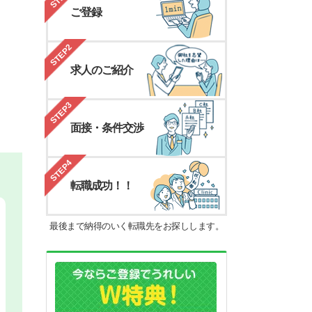
ご登録
STEP2
求人のご紹介
STEP3
面接・条件交渉
STEP4
転職成功！！
最後まで納得のいく転職先をお探しします。