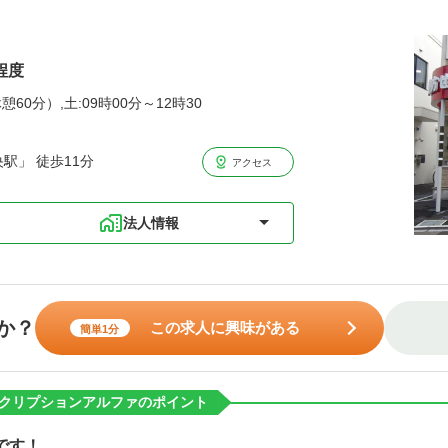
程度
憩60分）,土:09時00分～12時30
駅」 徒歩11分
アクセス
法人情報
か？
この求人に興味がある
簡単1分
クリプションアルファのポイント
です！