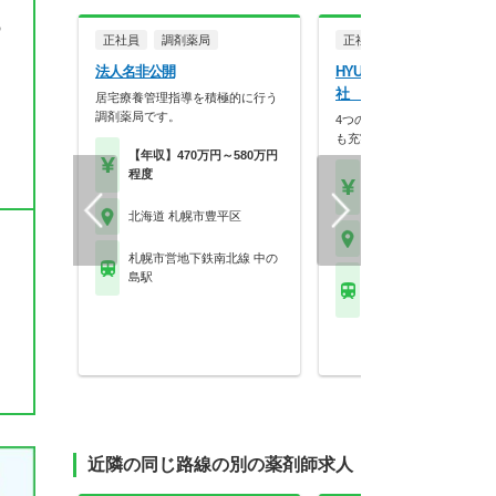
の
正社員
調剤薬局
正社員
法人名非公開
HYUGA PRIMARY CARE
社 きらり薬局 月寒店
居宅療養管理指導を積極的に行う
調剤薬局です。
4つの働き方から選択！在宅
も充実した複合事業モ…
【年収】470万円～580万円
程度
【年収】500万円～59
程度 ※想定年収
北海道 札幌市豊平区
北海道 札幌市豊平区
札幌市営地下鉄南北線 中の
島駅
札幌市営地下鉄東豊線 
駅
近隣の同じ路線の別の薬剤師求人