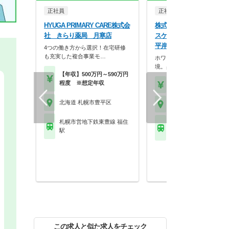
正社員
正社員
調剤薬局
HYUGA PRIMARY CARE株式会
株式会社ココカラファイン
社 きらり薬局 月寒店
スケア パシフィック薬局
平岸店
4つの働き方から選択！在宅研修
も充実した複合事業モ…
ホワイト500認定のクリーン
境。身だしなみの自…
【年収】500万円～590万円
程度 ※想定年収
【年収】430万円～56
北海道 札幌市豊平区
北海道 札幌市豊平区
札幌市営地下鉄東豊線 福住
札幌市営地下鉄東西線 
駅
駅 他
この求人と似た求人をチェック