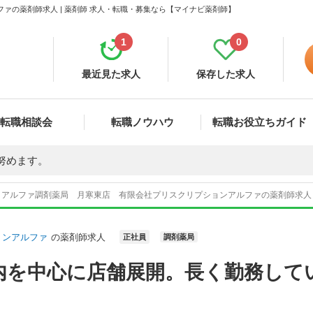
ァの薬剤師求人 | 薬剤師 求人・転職・募集なら【マイナビ薬剤師】
1
0
最近見た求人
保存した求人
転職相談会
転職ノウハウ
転職お役立ちガイド
努めます。
アルファ調剤薬局 月寒東店 有限会社プリスクリプションアルファの薬剤師求人
ョンアルファ
の薬剤師求人
正社員
調剤薬局
内を中心に店舗展開。長く勤務して