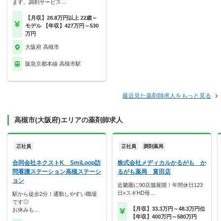
ます。調剤サービス…
【月収】28.8万円以上 22歳～
モデル 【年収】427万円～530
万円
大阪府 高槻市
阪急京都本線 高槻市駅
最近見た薬剤師求人をもっと見る
高槻市(大阪府)エリアの薬剤師求人
正社員
正社員
調剤薬局
合同会社ネクストK SmiLoop訪
株式会社メディカルかるがも か
問看護ステーション高槻ステーシ
るがも薬局 富田店
ョン
近畿圏に90店舗展開！年間休日123
日×スギHD母…
駅から徒歩2分！通勤しやすい職場
です◎
【月収】33.3万円～48.3万円位
お休みも…
【年収】400万円～580万円