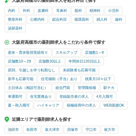
大阪府高槻市の薬剤師求人を処方科目で探す
内科
外科
皮膚科
耳鼻科
眼科
精神科
小児科
整形外科
心療内科
総合科目
循環器科
婦人科
歯科
泌尿器科
大阪府高槻市の薬剤師求人をこだわり条件で探す
産休・育休取得実績有り
スキルアップ
店舗数1～9
店舗数10～29
店舗数30以上
年間休日120日以上
原則、引越しを伴う転勤なし
未経験者も応募可能
新卒も応募可能
住宅補助（手当）あり
残業月10ｈ以下
土日休み（相談可含む）
総合門前
管理職候補
駅チカ
車通勤可
在宅業務あり
登録販売者の求人
4月入職可
夏～秋入職可
ハイキャリア
積極採用中の求人
WEB面接OK
近隣エリアで薬剤師求人を探す
池田市
吹田市
泉大津市
貝塚市
守口市
枚方市