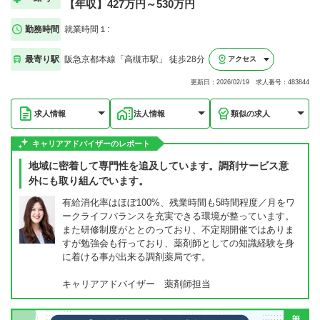
【年収】427万円～530万円
勤務時間
就業時間１:
最寄り駅
阪急京都本線「高槻市駅」 徒歩28分
アクセス
更新日：2026/02/19 求人番号：483844
求人情報
法人情報
類似の求人
キャリアアドバイザーのレポート
地域に密着して専門性を追及しています。調剤サービス意
外にも取り組んでいます。
有給消化率はほぼ100%、残業時間も5時間程度／月をワ
ークライフバランスを充実できる環境が整っています。
また研修制度がととのっており、不定期開催ではありま
すが勉強会も行っており、薬剤師としての知識経験を身
に着ける事が出来る調剤薬局です。
キャリアアドバイザー 薬剤師担当