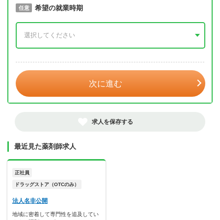
取得予定年
希望の就業時期
必須
任意
年 3月
次に進む
求人を保存する
最近見た薬剤師求人
正社員
ドラッグストア（OTCのみ）
法人名非公開
地域に密着して専門性を追及してい