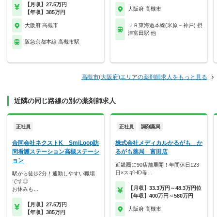
【月収】27.5万円
大阪府 高槻市
【年収】385万円
大阪府 高槻市
ＪＲ東海道本線(米原－神戸) 摂
津富田駅 他
阪急京都本線 高槻市駅
高槻市(大阪府)エリアの薬剤師求人をもっと見る
近隣の同じ路線の別の薬剤師求人
正社員
正社員
調剤薬局
合同会社ネクストK SmiLoop訪
株式会社メディカルかるがも か
問看護ステーション高槻ステーシ
るがも薬局 富田店
ョン
近畿圏に90店舗展開！年間休日123
日×スギHD母…
駅から徒歩2分！通勤しやすい職場
です◎
【月収】33.3万円～48.3万円位
お休みも…
【年収】400万円～580万円
【月収】27.5万円
大阪府 高槻市
【年収】385万円