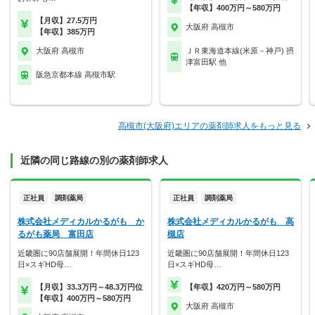
【年収】400万円～580万円
【月収】27.5万円
大阪府 高槻市
【年収】385万円
大阪府 高槻市
ＪＲ東海道本線(米原－神戸) 摂
津富田駅 他
阪急京都本線 高槻市駅
高槻市(大阪府)エリアの薬剤師求人をもっと見る
近隣の同じ路線の別の薬剤師求人
正社員
調剤薬局
正社員
調剤薬局
株式会社メディカルかるがも か
株式会社メディカルかるがも 高
るがも薬局 富田店
槻店
近畿圏に90店舗展開！年間休日123
近畿圏に90店舗展開！年間休日123
日×スギHD母…
日×スギHD母…
【月収】33.3万円～48.3万円位
【年収】420万円～580万円
【年収】400万円～580万円
大阪府 高槻市