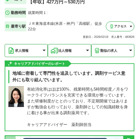
【年収】427万円～530万円
勤務時間
就業時間１:
ＪＲ東海道本線(米原－神戸)「高槻駅」 徒歩
最寄り駅
アクセス
22分
更新日：2026/02/19 求人番号：483826
求人情報
法人情報
類似の求人
キャリアアドバイザーのレポート
地域に密着して専門性を追及しています。調剤サービス意
外にも取り組んでいます。
有給消化率はほぼ100%、残業時間も5時間程度／月をワ
ークライフバランスを充実できる環境が整っています。
また研修制度がととのっており、不定期開催ではありま
すが勉強会も行っており、薬剤師としての知識経験を身
に着ける事が出来る調剤薬局です。
キャリアアドバイザー 薬剤師担当