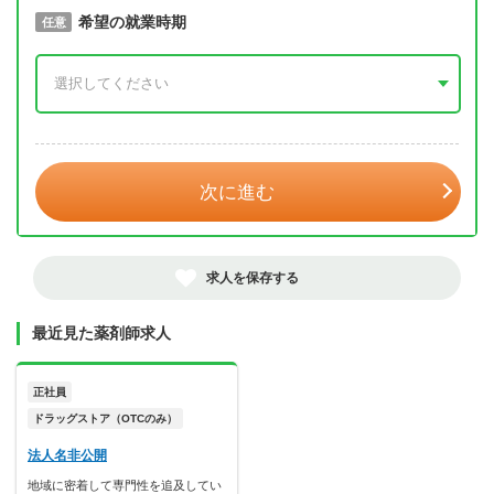
取得予定年
希望の就業時期
必須
任意
年 3月
次に進む
求人を保存する
最近見た薬剤師求人
正社員
ドラッグストア（OTCのみ）
法人名非公開
地域に密着して専門性を追及してい