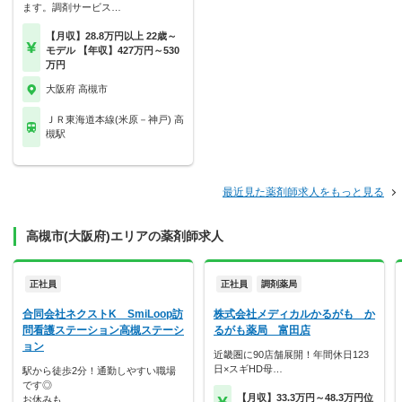
ます。調剤サービス…
【月収】28.8万円以上 22歳～
モデル 【年収】427万円～530
万円
大阪府 高槻市
ＪＲ東海道本線(米原－神戸) 高
槻駅
最近見た薬剤師求人をもっと見る
高槻市(大阪府)エリアの薬剤師求人
正社員
正社員
調剤薬局
合同会社ネクストK SmiLoop訪
株式会社メディカルかるがも か
問看護ステーション高槻ステーシ
るがも薬局 富田店
ョン
近畿圏に90店舗展開！年間休日123
日×スギHD母…
駅から徒歩2分！通勤しやすい職場
です◎
【月収】33.3万円～48.3万円位
お休みも…