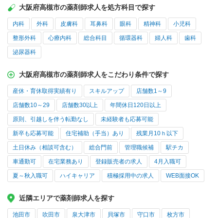
大阪府高槻市の薬剤師求人を処方科目で探す
内科
外科
皮膚科
耳鼻科
眼科
精神科
小児科
整形外科
心療内科
総合科目
循環器科
婦人科
歯科
泌尿器科
大阪府高槻市の薬剤師求人をこだわり条件で探す
産休・育休取得実績有り
スキルアップ
店舗数1～9
店舗数10～29
店舗数30以上
年間休日120日以上
原則、引越しを伴う転勤なし
未経験者も応募可能
新卒も応募可能
住宅補助（手当）あり
残業月10ｈ以下
土日休み（相談可含む）
総合門前
管理職候補
駅チカ
車通勤可
在宅業務あり
登録販売者の求人
4月入職可
夏～秋入職可
ハイキャリア
積極採用中の求人
WEB面接OK
近隣エリアで薬剤師求人を探す
池田市
吹田市
泉大津市
貝塚市
守口市
枚方市