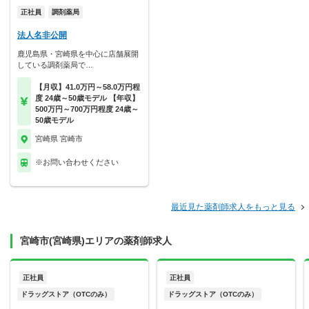
正社員
調剤薬局
法人名非公開
鹿児島県・宮崎県を中心に店舗展開
している調剤薬局で…
【月収】41.0万円～58.0万円程
度 24歳～50歳モデル 【年収】
500万円～700万円程度 24歳～
50歳モデル
宮崎県 宮崎市
※お問い合わせください
最近見た薬剤師求人をもっと見る
宮崎市(宮崎県)エリアの薬剤師求人
正社員
正社員
ドラッグストア（OTCのみ）
ドラッグストア（OTCのみ）