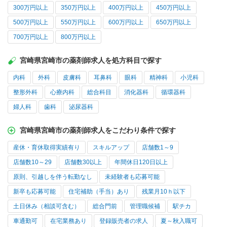
300万円以上
350万円以上
400万円以上
450万円以上
500万円以上
550万円以上
600万円以上
650万円以上
700万円以上
800万円以上
宮崎県宮崎市の薬剤師求人を処方科目で探す
内科
外科
皮膚科
耳鼻科
眼科
精神科
小児科
整形外科
心療内科
総合科目
消化器科
循環器科
婦人科
歯科
泌尿器科
宮崎県宮崎市の薬剤師求人をこだわり条件で探す
産休・育休取得実績有り
スキルアップ
店舗数1～9
店舗数10～29
店舗数30以上
年間休日120日以上
原則、引越しを伴う転勤なし
未経験者も応募可能
新卒も応募可能
住宅補助（手当）あり
残業月10ｈ以下
土日休み（相談可含む）
総合門前
管理職候補
駅チカ
車通勤可
在宅業務あり
登録販売者の求人
夏～秋入職可