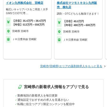
イオン九州株式会社 宮崎店
株式会社マツモトキヨシ九州販
売 柳丸店
幅広いキャリアパスをご用意！大手
GMSでのOTC専…
調剤・OTCどちらも勉強できます！
【月収】35.4万円～38.4万円
【月収】40.0万円
【年収】513万円～556万円
【年収】480万円～600万円
宮崎県 宮崎市
宮崎県 宮崎市
ＪＲ日豊本線 宮崎駅
ＪＲ日豊本線 宮崎駅
宮崎市(宮崎県)エリアの薬剤師求人をもっと見る
宮崎県の新着求人情報をアプリで見る
勤務地別の新着求人を毎日更新
通知設定でおすすめの求人を見逃さない
転職に役立つアプリ限定コンテンツを配信中