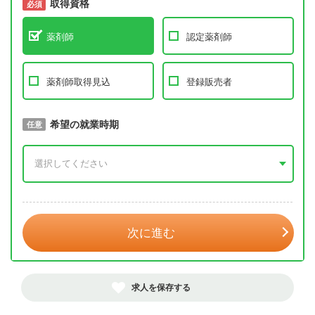
取得資格
必須
必須
薬剤師
認定薬剤師
薬剤師取得見込
登録販売者
取得予定年
希望の就業時期
必須
任意
年 3月
次に進む
求人を保存する