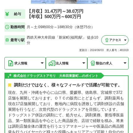
【月収】31.4万円～38.0万円
給与
【年収】500万円～600万円
勤務時間
月～土:09時00分～18時30分（休憩75分）
西鉄天神大牟田線「新栄町(福岡)駅」 徒歩10
最寄り駅
アクセス
分
更新日：2024/06/03 求人番号：481918
求人情報
法人情報
類似の求人
株式会社ドラッグストアモリ 大牟田東新町…のポイント
調剤だけではなく、様々なフィールドで活躍が可能です。
現在、九州・沖縄を中心に山口県、愛媛県、徳島県、宮城県で372
店舗を展開しております。ＯＴＣの販売にとどまらず、調剤薬局も
現在17店舗展開しており、敷地内に病院を誘致して調剤併設の店舗
展開を行うなど、次世代型のドラッグストアを目指しています。
ドラッグストア併設の調剤にて、処方せん、調剤業務、要指導医薬
品、第一類医薬品を中心とした商品販売、店頭で経験を積み、将来
は調剤店舗全体の運営を行うエリアマネージャーや医薬品の商品開
発を行うバイヤーなど様々な役職へキャリアアップ可能！自分のや