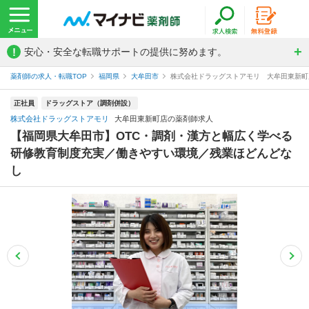
!
安心・安全な転職サポートの提供に努めます。
薬剤師の求人・転職TOP
福岡県
大牟田市
株式会社ドラッグストアモリ 大牟田東新町
正社員
ドラッグストア（調剤併設）
株式会社ドラッグストアモリ
大牟田東新町店の薬剤師求人
【福岡県大牟田市】OTC・調剤・漢方と幅広く学べる
研修教育制度充実／働きやすい環境／残業ほどんどな
し