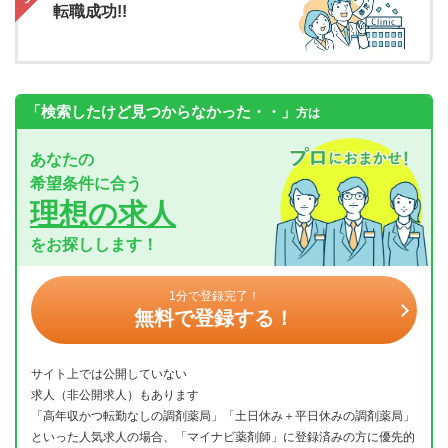
転職成功!!
「検索したけど見つからなかった・・」
方は
あなたの
希望条件に合う
理想の求人
をお探しします！
1分で登録完了！
無料で登録する！
サイト上では公開していない
求人（非公開求人）もあります
「高年収かつ転勤なしの調剤薬局」「土日休み＋平日休みの調剤薬局」
といった人気求人の場合、「マイナビ薬剤師」に登録済みの方に優先的