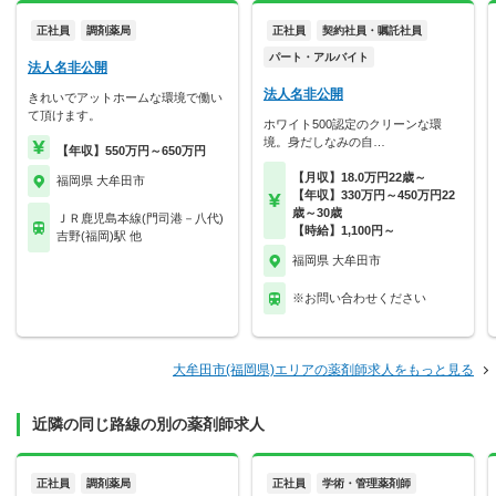
正社員
調剤薬局
正社員
契約社員・嘱託社員
パート・アルバイト
法人名非公開
法人名非公開
きれいでアットホームな環境で働い
て頂けます。
ホワイト500認定のクリーンな環
境。身だしなみの自…
【年収】550万円～650万円
【月収】18.0万円22歳～
福岡県 大牟田市
【年収】330万円～450万円22
歳～30歳
ＪＲ鹿児島本線(門司港－八代)
【時給】1,100円～
吉野(福岡)駅 他
福岡県 大牟田市
※お問い合わせください
大牟田市(福岡県)エリアの薬剤師求人をもっと見る
近隣の同じ路線の別の薬剤師求人
正社員
調剤薬局
正社員
学術・管理薬剤師