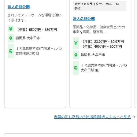
メディカルライター、 MSL、 DI、
法人名非公開
学術
きれいでアットホームな環境で働い
法人名非公開
て頂けます。
医薬品・化学品・健康食品と3つの
【年収】550万円～650万円
事業を展開。堅実経…
福岡県 大牟田市
【月収】23.0万円～30.0万円
【年収】400万円～600万円
ＪＲ鹿児島本線(門司港－八代)
吉野(福岡)駅 他
福岡県 大牟田市
ＪＲ鹿児島本線(門司港－八代)
大牟田駅 他
近隣の同じ路線の別の薬剤師求人をもっと見る