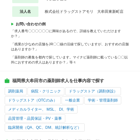
法人名
株式会社ドラッグストアモリ 大牟田東新町店
お問い合わせの例
「求人番号〇〇〇〇〇〇に興味があるので、詳細を教えていただけます
か？」
「残業が少なめの店舗をJR〇〇線の沿線で探していますが、おすすめの店舗
はありますか？」
「薬剤師の募集を都内で探しています。マイナビ薬剤師に載っている〇〇以
外におすすめの求人はありますか？」等々
福岡県大牟田市の薬剤師求人を仕事内容で探す
調剤薬局
病院・クリニック
ドラッグストア（調剤併設）
ドラッグストア（OTCのみ）
一般企業
学術・管理薬剤師
メディカルライター、 MSL、 DI、学術
品質管理・品質保証・PV・薬事
臨床開発（QA、QC、DM、統計解析など）