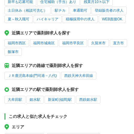
新卒も応募可能
住宅補助（手当）あり
残業月10ｈ以下
土日休み（相談可含む）
駅チカ
車通勤可
登録販売者の求人
夏～秋入職可
ハイキャリア
積極採用中の求人
WEB面接OK
近隣エリアで薬剤師求人を探す
福岡市西区
福岡市城南区
福岡市早良区
久留米市
直方市
飯塚市
近隣エリアの路線で薬剤師求人を探す
ＪＲ鹿児島本線(門司港－八代)
西鉄天神大牟田線
近隣エリアの駅で薬剤師求人を探す
大牟田駅
銀水駅
新栄町(福岡)駅
西鉄銀水駅
この求人と似た求人をチェック
エリア