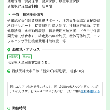
雇用保険、労災保険、健康保険、厚生年金保険
資格取得奨励金制度、駐車場
手当・福利厚生備考
研修認定薬剤師資格取得サポート、漢方薬生薬認定薬剤師資
格取得サポート、従業員割引購入制度、社員旅行補助、定期
健康診断、永年勤続表彰、転居費用支給支援、ドラモリ保育
園完備（朝倉市）、確定拠出年金制度、産休育休制度、イン
フルエンザ予防接種費用補助制度 等
勤務地・アクセス
車通勤可
駅チカ
福岡県大牟田市東新町2-5-1
西鉄天神大牟田線「新栄町(福岡)駅」 徒歩10分
同じエリアで似た条件の求人や、同じ路線の求人なども喜んでご紹
介いたします。お悩みやご希望があれば、ぜひご相談ください。
無料で相談する
勤務時間