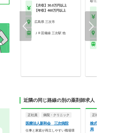
取り組むスタッフ募集…
【月収】30.0万円以上
【年収】460万円以上
【月収】24.5万円
【年収】400万円～65
以上 24歳～55歳モデル
広島県 三次市
広島県 三次市
ＪＲ芸備線 三次駅 他
ＪＲ芸備線 志和地駅
近隣の同じ路線の別の薬剤師求人
正社員
病院・クリニック
正社員
調剤薬局
医療法人新和会 三次病院
株式会社西日本調剤 しわ
局
仕事と家庭が両立しやすい職場環