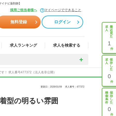
【マイナビ薬剤師】
採用ご担当者様へ
マイページでできること
無料登録
ログイン
1
求人ランキング
求人を検索する
す！ 求人番号477372（法人名非公開）
0
更新日：2026/01/09
求人番号：477372
密着型の明るい雰囲
0