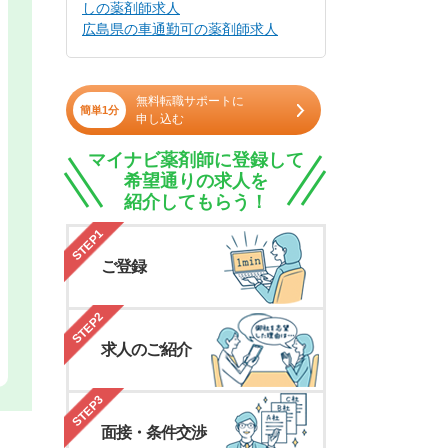
しの薬剤師求人
広島県の車通勤可の薬剤師求人
無料転職サポートに
簡単1分
申し込む
マイナビ薬剤師に登録して
希望通りの求人を
紹介してもらう！
STEP1
ご登録
STEP2
求人のご紹介
STEP3
面接・条件交渉