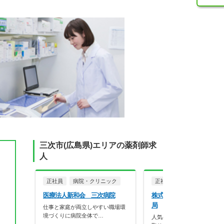
三次市(広島県)エリアの薬剤師求
人
正社員
病院・クリニック
正社員
調剤薬局
医療法人新和会 三次病院
株式会社西日本調剤 しわ
局
仕事と家庭が両立しやすい職場環
境づくりに病院全体で…
人気の求人です◎積極的に仕