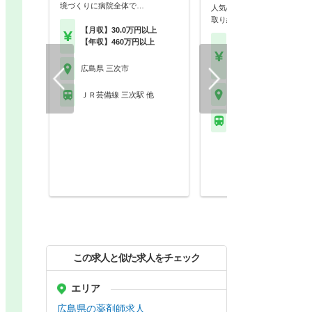
境づくりに病院全体で…
人気の求人です◎積極的に仕
取り組むスタッフ募集…
【月収】30.0万円以上
【年収】460万円以上
【月収】24.5万円
【年収】400万円～65
以上 24歳～55歳モデル
広島県 三次市
広島県 三次市
ＪＲ芸備線 三次駅 他
ＪＲ芸備線 志和地駅
この求人と似た求人をチェック
エリア
広島県の薬剤師求人