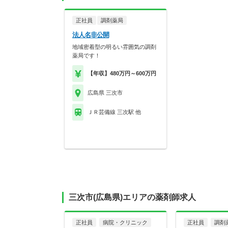
正社員
調剤薬局
法人名非公開
地域密着型の明るい雰囲気の調剤
薬局です！
【年収】480万円～600万円
広島県 三次市
ＪＲ芸備線 三次駅 他
三次市(広島県)エリアの薬剤師求人
正社員
病院・クリニック
正社員
調剤