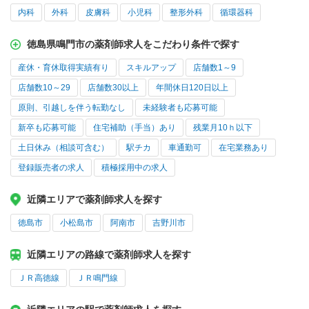
内科
外科
皮膚科
小児科
整形外科
循環器科
徳島県鳴門市の薬剤師求人をこだわり条件で探す
産休・育休取得実績有り
スキルアップ
店舗数1～9
店舗数10～29
店舗数30以上
年間休日120日以上
原則、引越しを伴う転勤なし
未経験者も応募可能
新卒も応募可能
住宅補助（手当）あり
残業月10ｈ以下
土日休み（相談可含む）
駅チカ
車通勤可
在宅業務あり
登録販売者の求人
積極採用中の求人
近隣エリアで薬剤師求人を探す
徳島市
小松島市
阿南市
吉野川市
近隣エリアの路線で薬剤師求人を探す
ＪＲ高徳線
ＪＲ鳴門線