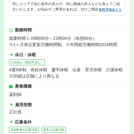
同じエリアで似た条件の求人や、同じ路線の求人なども喜んでご紹
介いたします。お悩みやご希望があれば、ぜひご相談ください。
無料で相談する
勤務時間
就業時間１:09時00分～21時00分（休憩60分）
※1ヶ月単位変形労働時間制、※年間総労働時間2024時間
休日・休暇
土日休み（相談可含む）
4週9休制 有給休暇 慶弔休暇 出産・育児休暇 介護休暇
※詳細は店舗により異なる
募集職種
薬剤師
雇用形態
正社員
応募条件
未経験者も応募可能
新卒も応募可能