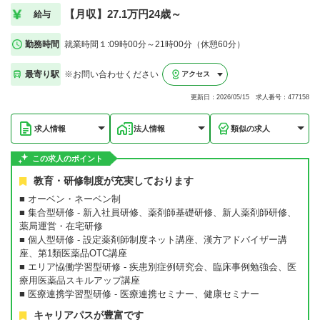
【月収】27.1万円24歳～
給与
勤務時間
就業時間１:09時00分～21時00分（休憩60分）
最寄り駅
※お問い合わせください
アクセス
更新日：2026/05/15 求人番号：477158
求人情報
法人情報
類似の求人
この求人のポイント
教育・研修制度が充実しております
■ オーベン・ネーベン制
■ 集合型研修 - 新入社員研修、薬剤師基礎研修、新人薬剤師研修、
薬局運営・在宅研修
■ 個人型研修 - 設定薬剤師制度ネット講座、漢方アドバイザー講
座、第1類医薬品OTC講座
■ エリア恊働学習型研修 - 疾患別症例研究会、臨床事例勉強会、医
療用医薬品スキルアップ講座
■ 医療連携学習型研修 - 医療連携セミナー、健康セミナー
キャリアパスが豊富です