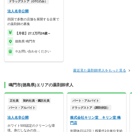
ドラッグストア（OTCのみ）
法人名非公開
四国で多数の店舗を展開する企業で
の薬剤師の募集
【月収】27.1万円24歳～
徳島県 鳴門市
※お問い合わせください
最近見た薬剤師求人をもっと見る
鳴門市(徳島県)エリアの薬剤師求人
正社員
契約社員・嘱託社員
パート・アルバイト
パート・アルバイト
ドラッグストア（調剤併設）
法人名非公開
株式会社キリン堂 キリン堂 鳴
門店
ホワイト500認定のクリーンな環
境。身だしなみの自…
年間休日117日！残業代1分単位支給