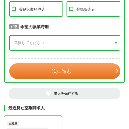
薬剤師取得見込
登録販売者
取得予定年
希望の就業時期
必須
任意
年 3月
次に進む
求人を保存する
最近見た薬剤師求人
正社員