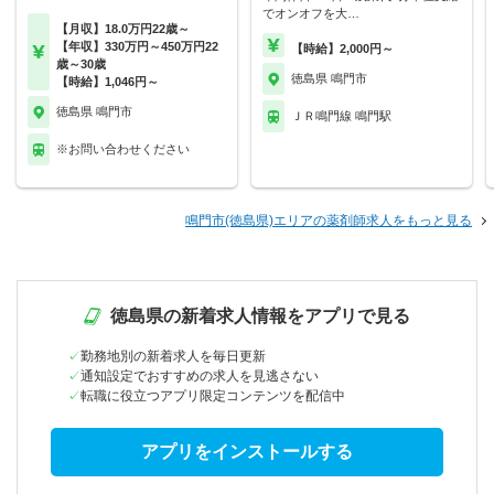
でオンオフを大…
【月収】18.0万円22歳～
【年収】330万円～450万円22
【時給】2,000円～
歳～30歳
徳島県 鳴門市
【時給】1,046円～
徳島県 鳴門市
ＪＲ鳴門線 鳴門駅
※お問い合わせください
鳴門市(徳島県)エリアの薬剤師求人をもっと見る
徳島県の新着求人情報をアプリで見る
勤務地別の新着求人を毎日更新
通知設定でおすすめの求人を見逃さない
転職に役立つアプリ限定コンテンツを配信中
アプリをインストールする