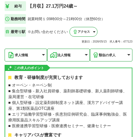
【月収】27.1万円24歳～
給与
勤務時間
就業時間１:09時00分～21時00分（休憩60分）
最寄り駅
※お問い合わせください
アクセス
更新日：2026/05/15 求人番号：477123
求人情報
法人情報
類似の求人
この求人のポイント
教育・研修制度が充実しております
■ オーベン・ネーベン制
■ 集合型研修 - 新入社員研修、薬剤師基礎研修、新人薬剤師研修、
薬局運営・在宅研修
■ 個人型研修 - 設定薬剤師制度ネット講座、漢方アドバイザー講
座、第1類医薬品OTC講座
■ エリア恊働学習型研修 - 疾患別症例研究会、臨床事例勉強会、医
療用医薬品スキルアップ講座
■ 医療連携学習型研修 - 医療連携セミナー、健康セミナー
キャリアパスが豊富です