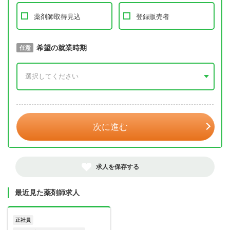
薬剤師取得見込
登録販売者
取得予定年
希望の就業時期
必須
任意
年 3月
次に進む
求人を保存する
最近見た薬剤師求人
正社員