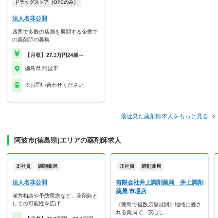
ドラッグストア（OTCのみ）
法人名非公開
四国で多数の店舗を展開する企業で
の薬剤師の募集
【月収】27.1万円24歳～
徳島県 阿波市
※お問い合わせください
最近見た薬剤師求人をもっと見る
阿波市(徳島県)エリアの薬剤師求人
正社員
調剤薬局
正社員
調剤薬局
法人名非公開
有限会社井上調剤薬局 井上調剤
薬局 市場店
漢方相談や予防医療など、薬剤師と
しての可能性を広げ…
《徳島で複数店舗展開》地域に愛さ
れる薬局で、安心し…