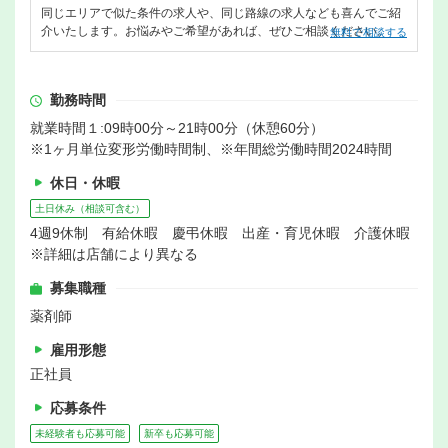
同じエリアで似た条件の求人や、同じ路線の求人なども喜んでご紹
介いたします。お悩みやご希望があれば、ぜひご相談ください。
無料で相談する
勤務時間
就業時間１:09時00分～21時00分（休憩60分）
※1ヶ月単位変形労働時間制、※年間総労働時間2024時間
休日・休暇
土日休み（相談可含む）
4週9休制 有給休暇 慶弔休暇 出産・育児休暇 介護休暇
※詳細は店舗により異なる
募集職種
薬剤師
雇用形態
正社員
応募条件
未経験者も応募可能
新卒も応募可能