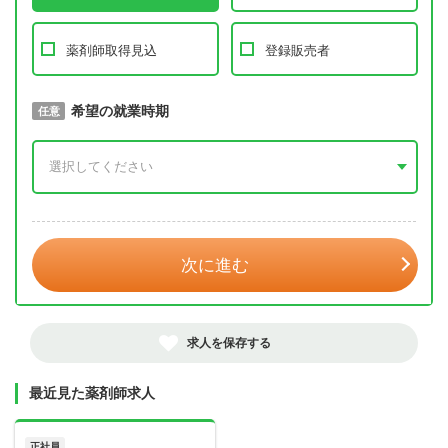
薬剤師取得見込
登録販売者
取得予定年
希望の就業時期
必須
任意
年 3月
次に進む
求人を保存する
最近見た薬剤師求人
正社員