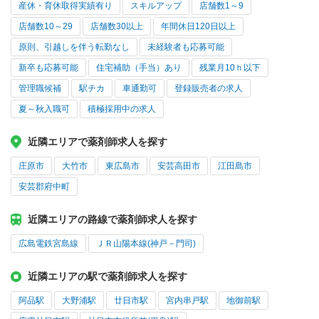
産休・育休取得実績有り
スキルアップ
店舗数1～9
店舗数10～29
店舗数30以上
年間休日120日以上
原則、引越しを伴う転勤なし
未経験者も応募可能
新卒も応募可能
住宅補助（手当）あり
残業月10ｈ以下
管理職候補
駅チカ
車通勤可
登録販売者の求人
夏～秋入職可
積極採用中の求人
近隣エリアで薬剤師求人を探す
庄原市
大竹市
東広島市
安芸高田市
江田島市
安芸郡府中町
近隣エリアの路線で薬剤師求人を探す
広島電鉄宮島線
ＪＲ山陽本線(神戸－門司)
近隣エリアの駅で薬剤師求人を探す
阿品駅
大野浦駅
廿日市駅
宮内串戸駅
地御前駅