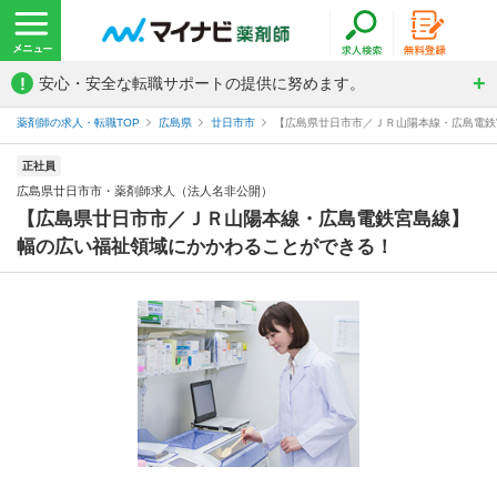
!
安心・安全な転職サポートの提供に努めます。
薬剤師の求人・転職TOP
広島県
廿日市市
【広島県廿日市市／ＪＲ山陽本線・広島電鉄宮
正社員
広島県廿日市市・薬剤師求人（法人名非公開）
【広島県廿日市市／ＪＲ山陽本線・広島電鉄宮島線】
幅の広い福祉領域にかかわることができる！