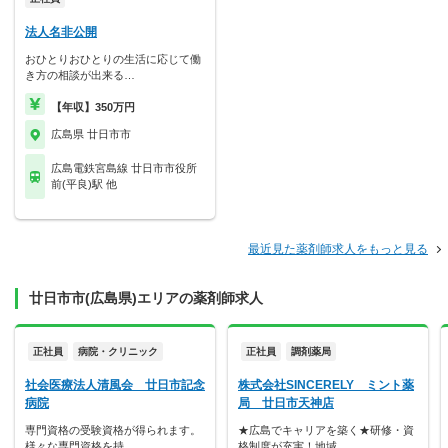
法人名非公開
おひとりおひとりの生活に応じて働
き方の相談が出来る…
【年収】350万円
広島県 廿日市市
広島電鉄宮島線 廿日市市役所
前(平良)駅 他
最近見た薬剤師求人をもっと見る
廿日市市(広島県)エリアの薬剤師求人
正社員
病院・クリニック
正社員
調剤薬局
社会医療法人清風会 廿日市記念
株式会社SINCERELY ミント薬
病院
局 廿日市天神店
専門資格の受験資格が得られます。
★広島でキャリアを築く★研修・資
様々な専門資格を持…
格制度が充実！地域…