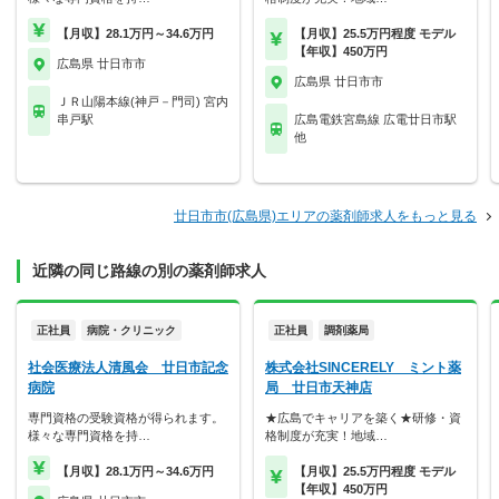
【月収】28.1万円～34.6万円
【月収】25.5万円程度 モデル
【年収】450万円
広島県 廿日市市
広島県 廿日市市
ＪＲ山陽本線(神戸－門司) 宮内
串戸駅
広島電鉄宮島線 広電廿日市駅
他
廿日市市(広島県)エリアの薬剤師求人をもっと見る
近隣の同じ路線の別の薬剤師求人
正社員
病院・クリニック
正社員
調剤薬局
社会医療法人清風会 廿日市記念
株式会社SINCERELY ミント薬
病院
局 廿日市天神店
専門資格の受験資格が得られます。
★広島でキャリアを築く★研修・資
様々な専門資格を持…
格制度が充実！地域…
【月収】28.1万円～34.6万円
【月収】25.5万円程度 モデル
【年収】450万円