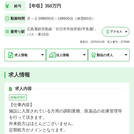
【年収】350万円
給与
勤務時間
月～土:09時00分～18時00分（休憩60分）
広島電鉄宮島線「廿日市市役所前(平良)駅」
最寄り駅
アクセス
バス・車10分
更新日：2025/01/28 求人番号：472996
求人情報
法人情報
類似の求人
求人情報
求人内容
積極採用中
【仕事内容】
施設に入居されている方用の調剤業務、医薬品の在庫管理等
を行って頂きます。
外来処方はほとんどございません。
定期処方がメインとなります。