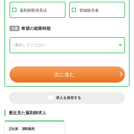
薬剤師取得見込
登録販売者
取得予定年
希望の就業時期
必須
任意
年 3月
次に進む
求人を保存する
最近見た薬剤師求人
正社員
調剤薬局