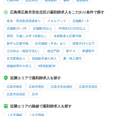
心療内科
総合科目
循環器科
歯科
泌尿器科
広島県広島市安佐北区の薬剤師求人をこだわり条件で探す
産休・育休取得実績有り
スキルアップ
店舗数1～9
店舗数10～29
店舗数30以上
年間休日120日以上
原則、引越しを伴う転勤なし
未経験者も応募可能
新卒も応募可能
住宅補助（手当）あり
残業月10ｈ以下
土日休み（相談可含む）
総合門前
駅チカ
車通勤可
在宅業務あり
登録販売者の求人
夏～秋入職可
積極採用中の求人
WEB面接OK
近隣エリアで薬剤師求人を探す
広島市南区
広島市西区
広島市安佐南区
広島市安芸区
広島市佐伯区
呉市
近隣エリアの路線で薬剤師求人を探す
ＪＲ芸備線
ＪＲ可部線