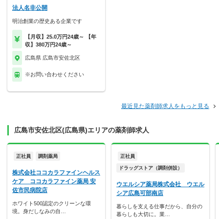
法人名非公開
明治創業の歴史ある企業です
【月収】25.0万円24歳～ 【年
収】380万円24歳～
広島県 広島市安佐北区
※お問い合わせください
最近見た薬剤師求人をもっと見る
広島市安佐北区(広島県)エリアの薬剤師求人
正社員
調剤薬局
正社員
ドラッグストア（調剤併設）
株式会社ココカラファインヘルス
ケア ココカラファイン薬局 安
ウエルシア薬局株式会社 ウエル
佐市民病院店
シア広島可部南店
ホワイト500認定のクリーンな環
暮らしを支える仕事だから、自分の
境。身だしなみの自…
暮らしも大切に。業…