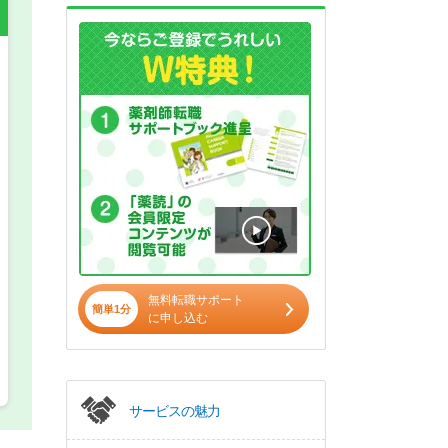
希望の働き方
必須
正社員
パート(週4日～5日)
無料転職サポート
簡単1分
に申し込む
サービスの魅力