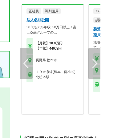
正社員
調剤薬局
パート・アルバイト
法人名非公開
調剤薬局
30代モデル年収550万円以上！富
株式会社小林 湯の原スズ
士薬品グループの…
薬局
地域の身近な健康相談の場と
【月収】30.0万円
て、処方せん調剤を中心…
【年収】440万円
【時給】2,200円～2,5
長野県 松本市
長野県 松本市
ＪＲ大糸線(松本－南小谷)
北松本駅
ＪＲ大糸線(松本－南小
松本駅 他