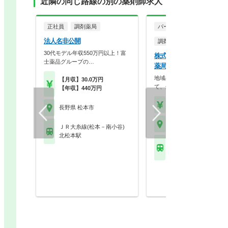
近隣の同じ路線の別の薬剤師求人
正社員
調剤薬局
パート・アルバイト
法人名非公開
調剤薬局
30代モデル年収550万円以上！富
株式会社小林 湯の原スズ
士薬品グループの…
薬局
地域の身近な健康相談の場と
【月収】30.0万円
て、処方せん調剤を中心…
【年収】440万円
【時給】2,200円～2,5
長野県 松本市
長野県 松本市
ＪＲ大糸線(松本－南小谷)
北松本駅
ＪＲ大糸線(松本－南小
松本駅 他