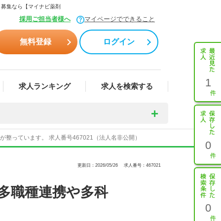
・募集なら【マイナビ薬剤
採用ご担当者様へ
マイページでできること
無料登録
ログイン
1
求人ランキング
求人を検索する
っています。 求人番号467021（法人名非公開）
0
更新日：2026/05/26
求人番号：467021
多職種連携や多科
0