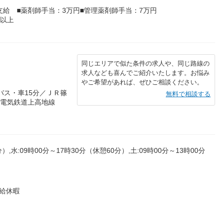
支給 ■薬剤師手当：3万円■管理薬剤師手当：7万円
年以上
同じエリアで似た条件の求人や、同じ路線の
求人なども喜んでご紹介いたします。お悩み
やご希望があれば、ぜひご相談ください。
バス・車15分／ＪＲ篠
無料で相談する
本電気鉄道上高地線
）,水:09時00分～17時30分（休憩60分）,土:09時00分～13時00分
給休暇