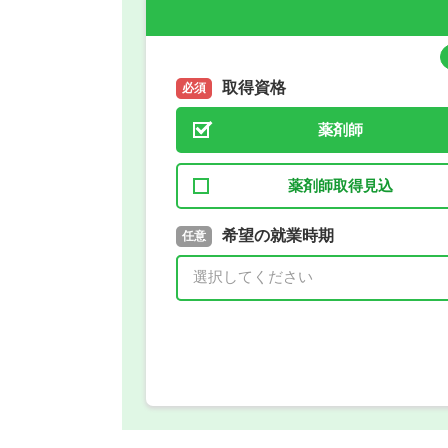
取得資格
必須
薬剤師
薬剤師取得見込
取得予定年
希望の就業時期
必須
任意
年 3月