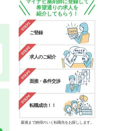
マイナビ薬剤師に登録して
希望通りの求人を
紹介してもらう！
STEP1
ご登録
STEP2
求人のご紹介
STEP3
面接・条件交渉
STEP4
転職成功！！
最後まで納得のいく転職先をお探しします。