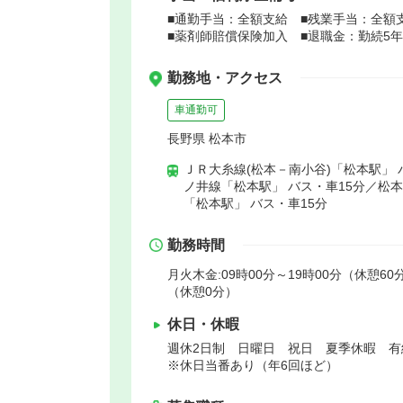
■通勤手当：全額支給 ■残業手当：全額
■薬剤師賠償保険加入 ■退職金：勤続5
勤務地・アクセス
車通勤可
長野県 松本市
ＪＲ大糸線(松本－南小谷)「松本駅」 
ノ井線「松本駅」 バス・車15分／松
「松本駅」 バス・車15分
勤務時間
月火木金:09時00分～19時00分（休憩60分
（休憩0分）
休日・休暇
週休2日制 日曜日 祝日 夏季休暇 有
※休日当番あり（年6回ほど）