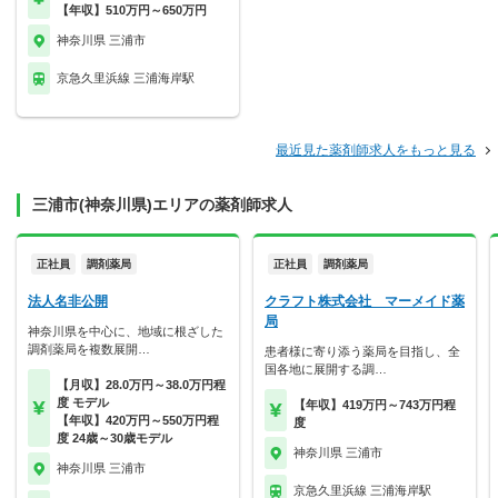
【年収】510万円～650万円
神奈川県 三浦市
京急久里浜線 三浦海岸駅
最近見た薬剤師求人をもっと見る
三浦市(神奈川県)エリアの薬剤師求人
正社員
調剤薬局
正社員
調剤薬局
法人名非公開
クラフト株式会社 マーメイド薬
局
神奈川県を中心に、地域に根ざした
調剤薬局を複数展開…
患者様に寄り添う薬局を目指し、全
国各地に展開する調…
【月収】28.0万円～38.0万円程
度 モデル
【年収】419万円～743万円程
【年収】420万円～550万円程
度
度 24歳～30歳モデル
神奈川県 三浦市
神奈川県 三浦市
京急久里浜線 三浦海岸駅