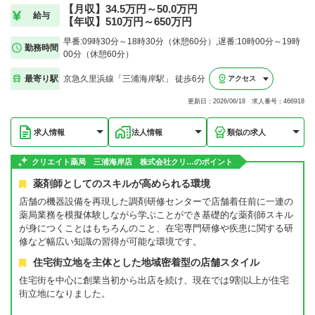
【月収】34.5万円～50.0万円
給与
【年収】510万円～650万円
早番:09時30分～18時30分（休憩60分）,遅番:10時00分～19時
勤務時間
00分（休憩60分）
最寄り駅
京急久里浜線「三浦海岸駅」 徒歩6分
アクセス
更新日：2026/06/18 求人番号：466918
求人情報
法人情報
類似の求人
クリエイト薬局 三浦海岸店 株式会社クリ…のポイント
薬剤師としてのスキルが高められる環境
店舗の機器設備を再現した調剤研修センターで店舗着任前に一連の
薬局業務を模擬体験しながら学ぶことができ基礎的な薬剤師スキル
が身につくことはもちろんのこと、在宅専門研修や疾患に関する研
修など幅広い知識の習得が可能な環境です。
住宅街立地を主体とした地域密着型の店舗スタイル
住宅街を中心に創業当初から出店を続け、現在では9割以上が住宅
街立地になりました。