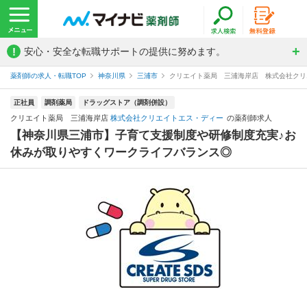
!
安心・安全な転職サポートの提供に努めます。
薬剤師の求人・転職TOP
神奈川県
三浦市
クリエイト薬局 三浦海岸店 株式会社クリ
正社員
調剤薬局
ドラッグストア（調剤併設）
クリエイト薬局 三浦海岸店
株式会社クリエイトエス・ディー
の薬剤師求人
【神奈川県三浦市】子育て支援制度や研修制度充実♪お
休みが取りやすくワークライフバランス◎