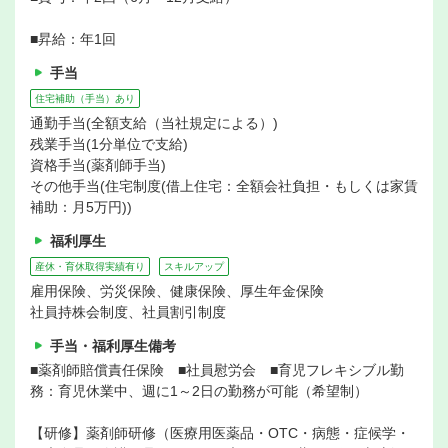
■昇給：年1回
手当
住宅補助（手当）あり
通勤手当(全額支給（当社規定による）)
残業手当(1分単位で支給)
資格手当(薬剤師手当)
その他手当(住宅制度(借上住宅：全額会社負担・もしくは家賃
補助：月5万円))
福利厚生
産休・育休取得実績有り
スキルアップ
雇用保険、労災保険、健康保険、厚生年金保険
社員持株会制度、社員割引制度
手当・福利厚生備考
■薬剤師賠償責任保険 ■社員慰労会 ■育児フレキシブル勤
務：育児休業中、週に1～2日の勤務が可能（希望制）
【研修】薬剤師研修（医療用医薬品・OTC・病態・症候学・