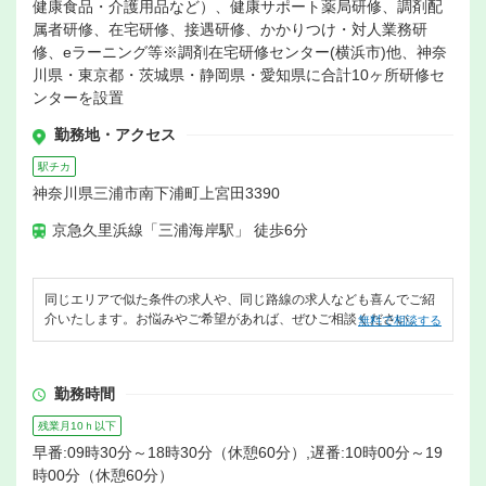
健康食品・介護用品など）、健康サポート薬局研修、調剤配
属者研修、在宅研修、接遇研修、かかりつけ・対人業務研
修、eラーニング等※調剤在宅研修センター(横浜市)他、神奈
川県・東京都・茨城県・静岡県・愛知県に合計10ヶ所研修セ
ンターを設置
勤務地・アクセス
駅チカ
神奈川県三浦市南下浦町上宮田3390
京急久里浜線「三浦海岸駅」 徒歩6分
同じエリアで似た条件の求人や、同じ路線の求人なども喜んでご紹
介いたします。お悩みやご希望があれば、ぜひご相談ください。
無料で相談する
勤務時間
残業月10ｈ以下
早番:09時30分～18時30分（休憩60分）,遅番:10時00分～19
時00分（休憩60分）