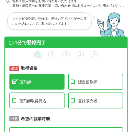
無料で求人情報をお問い合わせいただけます。
薬局・病院等への直接応募・問い合わせではありませんのでご安心ください。
マイナビ薬剤師ご登録後、担当のアドバイザーより
この求人についてご案内差し上げます！
1分で登録完了
1
2
3
4
5
取得資格
必須
必須
薬剤師
認定薬剤師
薬剤師取得見込
登録販売者
取得予定年
希望の就業時期
必須
任意