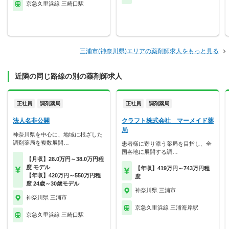
京急久里浜線 三崎口駅
三浦市(神奈川県)エリアの薬剤師求人をもっと見る
近隣の同じ路線の別の薬剤師求人
正社員
調剤薬局
正社員
調剤薬局
法人名非公開
クラフト株式会社 マーメイド薬
局
神奈川県を中心に、地域に根ざした
調剤薬局を複数展開…
患者様に寄り添う薬局を目指し、全
国各地に展開する調…
【月収】28.0万円～38.0万円程
度 モデル
【年収】419万円～743万円程
【年収】420万円～550万円程
度
度 24歳～30歳モデル
神奈川県 三浦市
神奈川県 三浦市
京急久里浜線 三浦海岸駅
京急久里浜線 三崎口駅