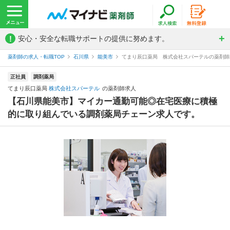
!
安心・安全な転職サポートの提供に努めます。
薬剤師の求人・転職TOP
石川県
能美市
てまり辰口薬局 株式会社スパーテルの薬剤師
正社員
調剤薬局
てまり辰口薬局
株式会社スパーテル
の薬剤師求人
【石川県能美市】マイカー通勤可能◎在宅医療に積極
的に取り組んでいる調剤薬局チェーン求人です。