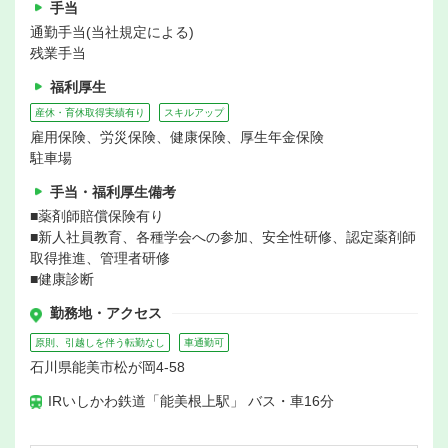
手当
通勤手当(当社規定による)
残業手当
福利厚生
産休・育休取得実績有り
スキルアップ
雇用保険、労災保険、健康保険、厚生年金保険
駐車場
手当・福利厚生備考
■薬剤師賠償保険有り
■新人社員教育、各種学会への参加、安全性研修、認定薬剤師
取得推進、管理者研修
■健康診断
勤務地・アクセス
原則、引越しを伴う転勤なし
車通勤可
石川県能美市松が岡4-58
IRいしかわ鉄道「能美根上駅」 バス・車16分