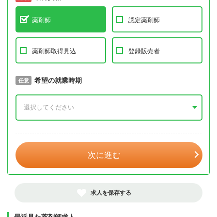
薬剤師
認定薬剤師
薬剤師取得見込
登録販売者
取得予定年
希望の就業時期
必須
任意
年 3月
次に進む
求人を保存する