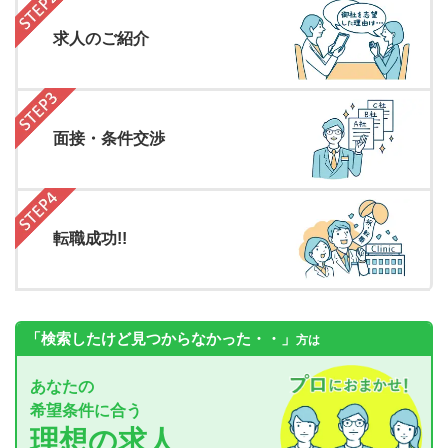
求人のご紹介
面接・条件交渉
転職成功!!
「検索したけど見つからなかった・・」
方は
あなたの
希望条件に合う
理想の求人