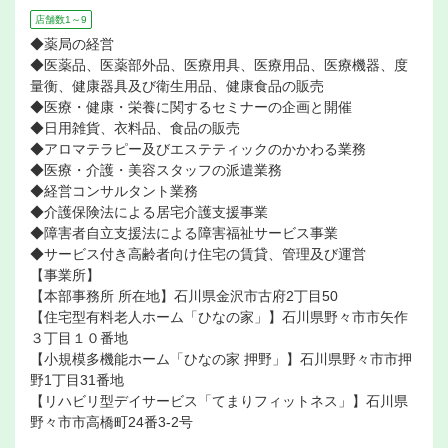
店舗数1～9
◆薬局の経営
◆医薬品、医薬部外品、医療用具、医療用品、医療機器、度
量衡、健康器具及び衛生用品、健康食品の販売
◆医療・健康・栄養に関するセミナーの企画と開催
◆日用雑貨、衣料品、食品の販売
◆アロマテラピー及びエステティックのかかわる業務
◆医療・介護・美容スタッフの派遣業務
◆経営コンサルタント業務
◆介護保険法による居宅介護支援事業
◆障害者自立支援法による障害福祉サービス事業
◆サービス付き高齢者向け住宅の賃貸、管理及び運営
【事業所】
【本部事務所 所在地】石川県金沢市古府2丁目50
【住宅型有料老人ホーム「ひなの家」】石川県野々市市矢作
３丁目１０番地
【小規模多機能ホーム「ひなの家 押野」】石川県野々市市押
野1丁目31番地
【リハビリ型デイサービス「てまりフィットネス」】石川県
野々市市高橋町24番3-2号