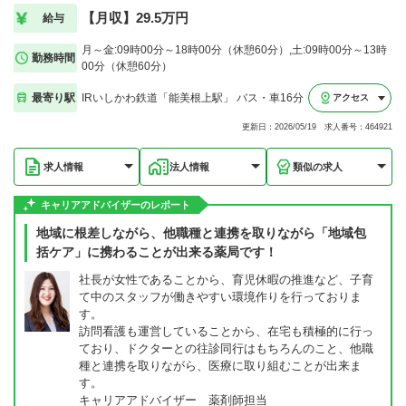
【月収】29.5万円
給与
月～金:09時00分～18時00分（休憩60分）,土:09時00分～13時
勤務時間
00分（休憩60分）
最寄り駅
IRいしかわ鉄道「能美根上駅」 バス・車16分
アクセス
更新日：2026/05/19 求人番号：464921
求人情報
法人情報
類似の求人
キャリアアドバイザーのレポート
地域に根差しながら、他職種と連携を取りながら「地域包
括ケア」に携わることが出来る薬局です！
社長が女性であることから、育児休暇の推進など、子育
て中のスタッフが働きやすい環境作りを行っておりま
す。
訪問看護も運営していることから、在宅も積極的に行っ
ており、ドクターとの往診同行はもちろんのこと、他職
種と連携を取りながら、医療に取り組むことが出来ま
す。
キャリアアドバイザー 薬剤師担当