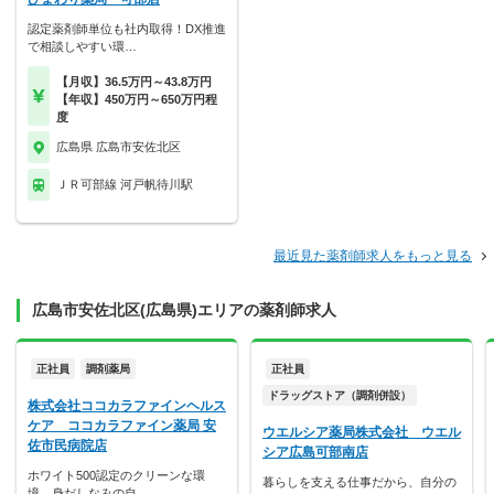
認定薬剤師単位も社内取得！DX推進
で相談しやすい環…
【月収】36.5万円～43.8万円
【年収】450万円～650万円程
度
広島県 広島市安佐北区
ＪＲ可部線 河戸帆待川駅
最近見た薬剤師求人をもっと見る
広島市安佐北区(広島県)エリアの薬剤師求人
正社員
調剤薬局
正社員
ドラッグストア（調剤併設）
株式会社ココカラファインヘルス
ケア ココカラファイン薬局 安
ウエルシア薬局株式会社 ウエル
佐市民病院店
シア広島可部南店
ホワイト500認定のクリーンな環
暮らしを支える仕事だから、自分の
境。身だしなみの自…