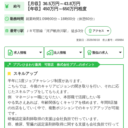
【月収】36.5万円～43.8万円
給与
【年収】450万円～650万円程度
勤務時間
就業時間1:09時00分～18時00分（休憩60分）
最寄り駅
ＪＲ可部線「河戸帆待川駅」 徒歩3分
アクセス
更新日：2026/06/18 求人番号：459984
求人情報
法人情報
類似の求人
ププレひまわり薬局 可部店 株式会社ププ…のポイント
スキルアップ
半年に1度ジョブチャレンジ制度があります。
こちらでは、今後のキャリアビジョンの聞き取りを行い、それに応
じたスキルアップをしてもらえます。
例 マネージャー職になりたい、本部職で活躍したい等
やる気さえあれば、年齢関係なくキャリアを積めます。年間8店舗
の出店をしていく中で、複数ポジションでのキャリアアップが可能
です。
研修認定薬剤師取得の支援は会社負担で行っています。
癌、糖尿、腎臓の認定薬剤師取得に関する支援も会社負担で行って