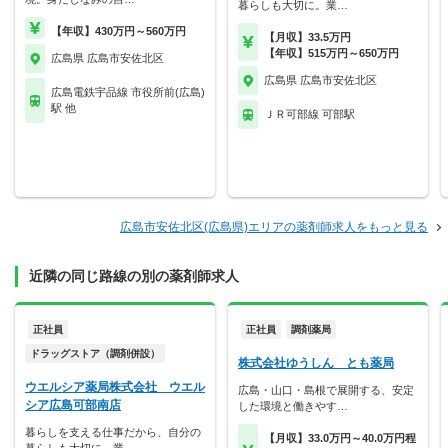
暮らしも大切に。業…
【年収】430万円～560万円
【月収】33.5万円
【年収】515万円～650万円
広島県 広島市安佐北区
広島県 広島市安佐北区
広島電鉄宇品線 市役所前(広島)
駅 他
ＪＲ可部線 可部駅
広島市安佐北区(広島県)エリアの薬剤師求人をもっと見る
近隣の同じ路線の別の薬剤師求人
正社員
正社員
調剤薬局
ドラッグストア（調剤併設）
株式会社ゆうしん とも薬局
ウエルシア薬局株式会社 ウエル
広島・山口・島根で展開する、安定
シア広島可部南店
した環境と働きやす…
暮らしを支える仕事だから、自分の
【月収】33.0万円～40.0万円程