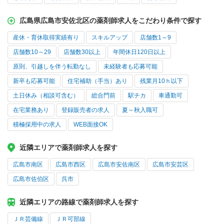
広島県広島市安佐北区の薬剤師求人をこだわり条件で探す
産休・育休取得実績有り
スキルアップ
店舗数1～9
店舗数10～29
店舗数30以上
年間休日120日以上
原則、引越しを伴う転勤なし
未経験者も応募可能
新卒も応募可能
住宅補助（手当）あり
残業月10ｈ以下
土日休み（相談可含む）
総合門前
駅チカ
車通勤可
在宅業務あり
登録販売者の求人
夏～秋入職可
積極採用中の求人
WEB面接OK
近隣エリアで薬剤師求人を探す
広島市南区
広島市西区
広島市安佐南区
広島市安芸区
広島市佐伯区
呉市
近隣エリアの路線で薬剤師求人を探す
ＪＲ芸備線
ＪＲ可部線