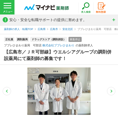
!
安心・安全な転職サポートの提供に努めます。
薬剤師の求人・転職TOP
広島県
広島市
安佐北区
ププレひまわり薬局 可部店 株
正社員
調剤薬局
ドラッグストア（調剤併設）
募集停止
ププレひまわり薬局 可部店
株式会社ププレひまわり
の薬剤師求人
【広島市／ＪＲ可部線】ウエルシアグループの調剤併
設薬局にて薬剤師の募集です！