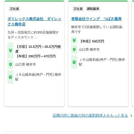
正社員
正社員
調剤薬局
ダイレックス株式会社 ダイレッ
有限会社ウイング つばさ薬局
クス柳井店
柳井市で2店舗展開している調剤薬
局です
九州～北陸地方に約300店舗展開す
るディスカウント…
【年収】500万円
【月収】15.5万円～25.0万円程
山口県 柳井市
度
【年収】290万円～470万円
ＪＲ山陽本線(神戸－門司) 柳井
山口県 柳井市
駅
ＪＲ山陽本線(神戸－門司) 柳井
駅
近隣の同じ路線の別の薬剤師求人をもっと見る