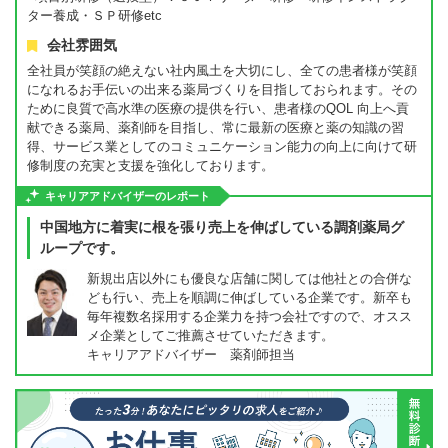
ター養成・ＳＰ研修etc
会社雰囲気
全社員が笑顔の絶えない社内風土を大切にし、全ての患者様が笑顔
になれるお手伝いの出来る薬局づくりを目指しておられます。その
ために良質で高水準の医療の提供を行い、患者様のQOL 向上へ貢
献できる薬局、薬剤師を目指し、常に最新の医療と薬の知識の習
得、サービス業としてのコミュニケーション能力の向上に向けて研
修制度の充実と支援を強化しております。
キャリアアドバイザーのレポート
中国地方に着実に根を張り売上を伸ばしている調剤薬局グ
ループです。
新規出店以外にも優良な店舗に関しては他社との合併な
ども行い、売上を順調に伸ばしている企業です。新卒も
毎年複数名採用する企業力を持つ会社ですので、オスス
メ企業としてご推薦させていただきます。
キャリアアドバイザー 薬剤師担当