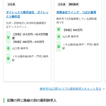
正社員
正社員
調剤薬局
ダイレックス株式会社 ダイレッ
有限会社ウイング つばさ薬局
クス柳井店
柳井市で2店舗展開している調剤薬
局です
九州～北陸地方に約300店舗展開す
るディスカウント…
【年収】500万円
【月収】15.5万円～25.0万円程
山口県 柳井市
度
【年収】290万円～470万円
ＪＲ山陽本線(神戸－門司) 柳井
山口県 柳井市
駅
ＪＲ山陽本線(神戸－門司) 柳井
駅
柳井市(山口県)エリアの薬剤師求人をもっと見る
近隣の同じ路線の別の薬剤師求人