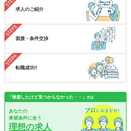
求人のご紹介
面接・条件交渉
転職成功!!
「検索したけど見つからなかった・・」
方は
あなたの
希望条件に合う
理想の求人