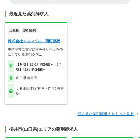
最近見た薬剤師求人
正社員
調剤薬局
株式会社エスマイル 南町薬局
中国地方に着実に根を張り売上を伸
ばしている調剤薬局…
【月収】26.0万円24歳～ 【年
収】417万円24歳～
山口県 柳井市
ＪＲ山陽本線(神戸－門司) 柳井
駅
最近見た薬剤師求人をもっと見る
柳井市(山口県)エリアの薬剤師求人