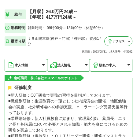
【月収】26.0万円24歳～
給与
【年収】417万円24歳～
勤務時間
就業時間１:09時00分～18時00分（休憩60分）
ＪＲ山陽本線(神戸－門司)「柳井駅」 徒歩17
最寄り駅
アクセス
分
更新日：2023/08/31 求人番号：445692
求人情報
法人情報
類似の求人
南町薬局 株式会社エスマイルのポイント
研修制度
■新人研修：OJT研修で実務の習得を目指ざしております。
■職種別研修：生涯教育の一環として社内講演会の開催、地区勉強
会の実施、社外研修会への参加支援、ｅ－ラーニング受講支援等行
っております。
■階層別研修：新入社員教育に始まり、管理薬剤師、薬局長、エリ
ア長と各階層において必要とされる知識・能力を身につけるための
研修を実施しております。
■項目別研修（選抜型）：ＯＪＴリーダー研修・研修インストラク