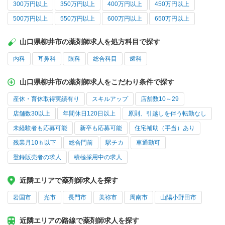
300万円以上
350万円以上
400万円以上
450万円以上
500万円以上
550万円以上
600万円以上
650万円以上
山口県柳井市の薬剤師求人を処方科目で探す
内科
耳鼻科
眼科
総合科目
歯科
山口県柳井市の薬剤師求人をこだわり条件で探す
産休・育休取得実績有り
スキルアップ
店舗数10～29
店舗数30以上
年間休日120日以上
原則、引越しを伴う転勤なし
未経験者も応募可能
新卒も応募可能
住宅補助（手当）あり
残業月10ｈ以下
総合門前
駅チカ
車通勤可
登録販売者の求人
積極採用中の求人
近隣エリアで薬剤師求人を探す
岩国市
光市
長門市
美祢市
周南市
山陽小野田市
近隣エリアの路線で薬剤師求人を探す