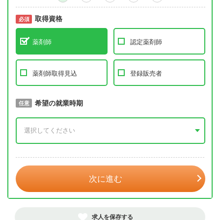
取得資格
必須
必須
薬剤師
認定薬剤師
薬剤師取得見込
登録販売者
取得予定年
希望の就業時期
必須
任意
年 3月
次に進む
求人を保存する