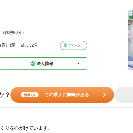
分（休憩60分）
香川)駅」 徒歩32分
アクセス
法人情報
か？
この求人に興味がある
簡単1分
くりを心がけています。