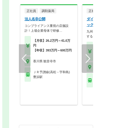
正社員
調剤薬局
正社員
法人名非公開
ダイレックス株式会社 ダ
ックス観音寺店
コンプライアンス重視の店舗設
計！上場企業母体で研修…
九州～北陸地方に約300店舗
するディスカウント…
【月収】26.2万円～41.0万
円
【月収】15.5万円～25.
【年収】393万円～600万円
円程度
【年収】290万円～47
香川県 観音寺市
香川県 観音寺市
ＪＲ予讃線(高松－宇和島)
豊浜駅
ＪＲ予讃線(高松－宇和
観音寺(香川)駅