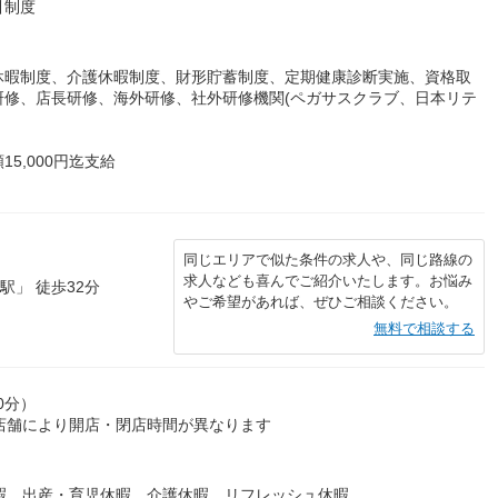
引制度
休暇制度、介護休暇制度、財形貯蓄制度、定期健康診断実施、資格取
研修、店長研修、海外研修、社外研修機関(ペガサスクラブ、日本リテ
5,000円迄支給
同じエリアで似た条件の求人や、同じ路線の
求人なども喜んでご紹介いたします。お悩み
駅」 徒歩32分
やご希望があれば、ぜひご相談ください。
無料で相談する
0分）
店舗により開店・閉店時間が異なります
暇 出産・育児休暇 介護休暇 リフレッシュ休暇