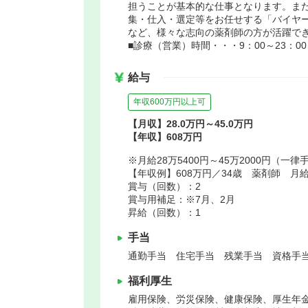
担うことが基本的な仕事となります。ま
集・仕入・選定等をお任せする「バイヤ
など、様々な志向の薬剤師の方が活躍で
■診療（営業）時間・・・9：00～23：00
給与
年収600万円以上可
【月収】28.0万円～45.0万円
【年収】608万円
※月給28万5400円～45万2000円（
【年収例】608万円／34歳 薬剤師 月
賞与（回数）：2
賞与用補足：※7月、2月
昇給（回数）：1
手当
通勤手当 住宅手当 残業手当 資格手当
福利厚生
雇用保険、労災保険、健康保険、厚生年