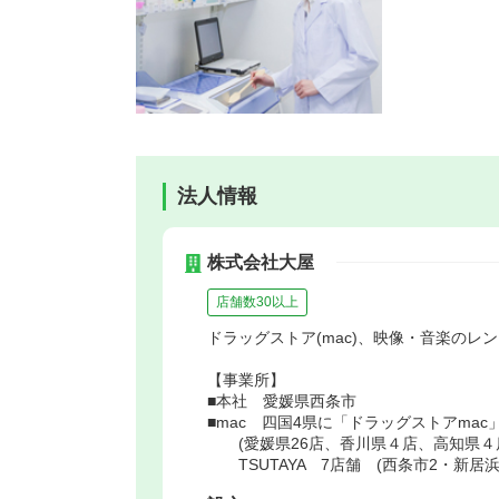
法人情報
株式会社大屋
店舗数30以上
ドラッグストア(mac)、映像・音楽のレンタ
【事業所】
■本社 愛媛県西条市
■mac 四国4県に「ドラッグストアmac
(愛媛県26店、香川県４店、高知県４
TSUTAYA 7店舗 (西条市2・新居