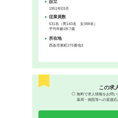
設立
1951年03月
従業員数
531名（男143名 女388名）
平均年齢28.7歳
所在地
西条市
東町275番地3
この求
無料で求人情報をお問い
薬局・病院等への直接応