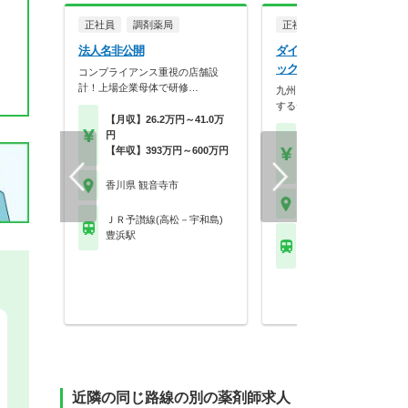
正社員
調剤薬局
正社員
法人名非公開
ダイレックス株式会社 ダ
ックス観音寺店
コンプライアンス重視の店舗設
計！上場企業母体で研修…
九州～北陸地方に約300店舗
するディスカウント…
【月収】26.2万円～41.0万
円
【月収】15.5万円～25.
【年収】393万円～600万円
円程度
【年収】290万円～47
香川県 観音寺市
香川県 観音寺市
ＪＲ予讃線(高松－宇和島)
豊浜駅
ＪＲ予讃線(高松－宇和
観音寺(香川)駅
近隣の同じ路線の別の薬剤師求人