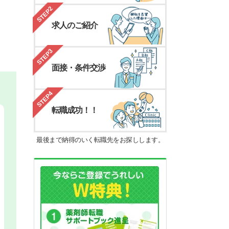
STEP2
求人のご紹介
STEP3
面接・条件交渉
STEP4
転職成功！！
最後まで納得のいく転職先をお探しします。