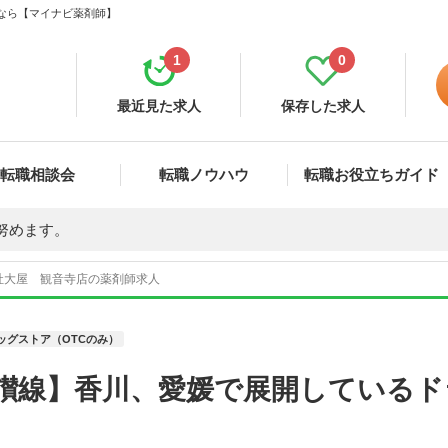
集なら【マイナビ薬剤師】
1
0
最近見た求人
保存した求人
転職相談会
転職ノウハウ
転職お役立ちガイド
努めます。
社大屋 観音寺店の薬剤師求人
ッグストア（OTCのみ）
予讃線】香川、愛媛で展開している