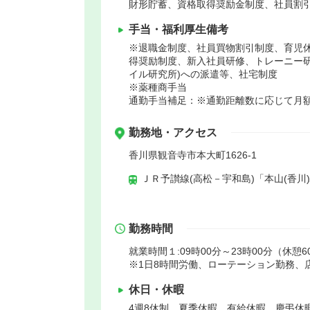
財形貯蓄、資格取得奨励金制度、社員割
手当・福利厚生備考
※退職金制度、社員買物割引制度、育児
得奨励制度、新入社員研修、トレーニー
イル研究所)への派遣等、社宅制度
※薬種商手当
通勤手当補足：※通勤距離数に応じて月額1
勤務地・アクセス
香川県観音寺市本大町1626-1
ＪＲ予讃線(高松－宇和島)「本山(香川)
勤務時間
就業時間１:09時00分～23時00分（休憩6
※1日8時間労働、ローテーション勤務、
休日・休暇
4週8休制 夏季休暇 有給休暇 慶弔休