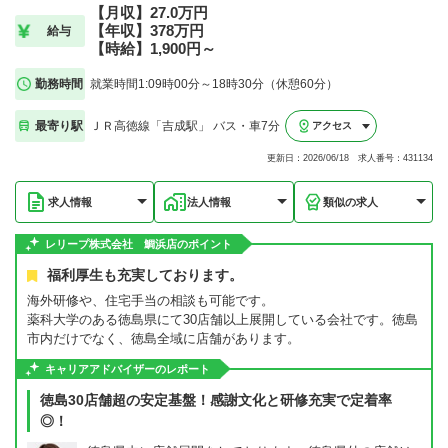
【月収】27.0万円
【年収】378万円
給与
【時給】1,900円～
勤務時間
就業時間1:09時00分～18時30分（休憩60分）
最寄り駅
ＪＲ高徳線「吉成駅」 バス・車7分
アクセス
更新日：2026/06/18 求人番号：431134
求人情報
法人情報
類似の求人
レリープ株式会社 鯛浜店のポイント
福利厚生も充実しております。
海外研修や、住宅手当の相談も可能です。
薬科大学のある徳島県にて30店舗以上展開している会社です。徳島
市内だけでなく、徳島全域に店舗があります。
キャリアアドバイザーのレポート
徳島30店舗超の安定基盤！感謝文化と研修充実で定着率
◎！