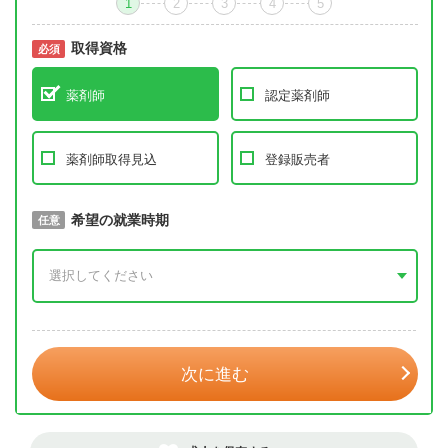
1
2
3
4
5
取得資格
必須
必須
薬剤師
認定薬剤師
薬剤師取得見込
登録販売者
取得予定年
希望の就業時期
必須
任意
年 3月
次に進む