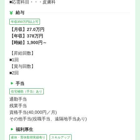
■応需科目・・・皮膚科
給与
年収350万円以上可
【月収】27.0万円
【年収】378万円
【時給】1,900円～
【昇給回数】
■1回
【賞与回数】
■2回
手当
住宅補助（手当）あり
通勤手当
残業手当
資格手当(40,000円／月)
その他手当(役職手当、遠隔地手当あり)
福利厚生
産休・育休取得実績有り
スキルアップ