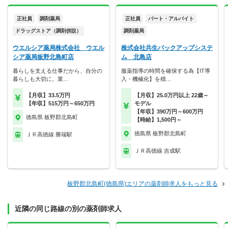
正社員
調剤薬局
正社員
パート・アルバイト
ドラッグストア（調剤併設）
調剤薬局
ウエルシア薬局株式会社 ウエル
株式会社共生バックアップシステ
シア薬局板野北島町店
ム 北島店
暮らしを支える仕事だから、自分の
服薬指導の時間を確保する為【IT導
暮らしも大切に。業…
入・機械化】を積…
【月収】33.5万円
【月収】25.0万円以上 22歳～
【年収】515万円～650万円
モデル
【年収】390万円～600万円
徳島県 板野郡北島町
【時給】1,500円～
徳島県 板野郡北島町
ＪＲ高徳線 勝瑞駅
ＪＲ高徳線 吉成駅
板野郡北島町(徳島県)エリアの薬剤師求人をもっと見る
近隣の同じ路線の別の薬剤師求人