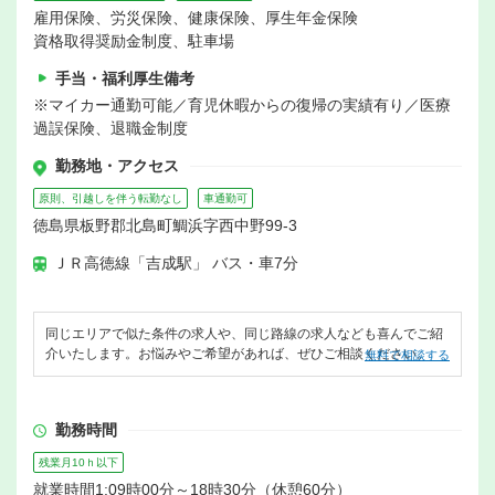
雇用保険、労災保険、健康保険、厚生年金保険
資格取得奨励金制度、駐車場
手当・福利厚生備考
※マイカー通勤可能／育児休暇からの復帰の実績有り／医療
過誤保険、退職金制度
勤務地・アクセス
原則、引越しを伴う転勤なし
車通勤可
徳島県板野郡北島町鯛浜字西中野99-3
ＪＲ高徳線「吉成駅」 バス・車7分
同じエリアで似た条件の求人や、同じ路線の求人なども喜んでご紹
介いたします。お悩みやご希望があれば、ぜひご相談ください。
無料で相談する
勤務時間
残業月10ｈ以下
就業時間1:09時00分～18時30分（休憩60分）