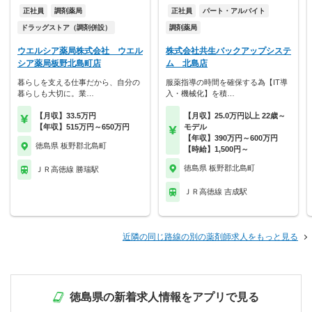
正社員
調剤薬局
正社員
パート・アルバイト
ドラッグストア（調剤併設）
調剤薬局
ウエルシア薬局株式会社 ウエル
株式会社共生バックアップシステ
シア薬局板野北島町店
ム 北島店
暮らしを支える仕事だから、自分の
服薬指導の時間を確保する為【IT導
暮らしも大切に。業…
入・機械化】を積…
【月収】33.5万円
【月収】25.0万円以上 22歳～
【年収】515万円～650万円
モデル
【年収】390万円～600万円
徳島県 板野郡北島町
【時給】1,500円～
徳島県 板野郡北島町
ＪＲ高徳線 勝瑞駅
ＪＲ高徳線 吉成駅
近隣の同じ路線の別の薬剤師求人をもっと見る
徳島県の新着求人情報をアプリで見る