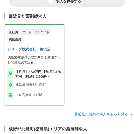
求人を保存する
最近見た薬剤師求人
正社員
パート・アルバイト
調剤薬局
レリープ株式会社 鯛浜店
徳島30店舗超の安定基盤！感謝文化
と研修充実で定着…
【月収】27.0万円 【年収】378
万円 【時給】1,900円～
徳島県 板野郡北島町
ＪＲ高徳線 吉成駅
最近見た薬剤師求人をもっと見る
板野郡北島町(徳島県)エリアの薬剤師求人