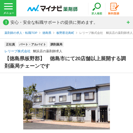
!
安心・安全な転職サポートの提供に努めます。
薬剤師の求人・転職TOP
徳島県
板野郡北島町
レリープ株式会社 鯛浜店の薬剤師求人
正社員
パート・アルバイト
調剤薬局
レリープ株式会社
鯛浜店の薬剤師求人
【徳島県板野郡】 徳島市にて20店舗以上展開する調
剤薬局チェーンです