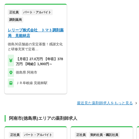
正社員
パート・アルバイト
調剤薬局
レリープ株式会社 トマト調剤薬
局 見能林店
徳島30店舗超の安定基盤！感謝文化
と研修充実で定着…
【月収】27.0万円 【年収】378
万円 【時給】1,900円～
徳島県 阿南市
ＪＲ牟岐線 見能林駅
最近見た薬剤師求人をもっと見る
阿南市(徳島県)エリアの薬剤師求人
正社員
パート・アルバイト
正社員
契約社員・嘱託社員