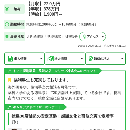
【月収】27.0万円
【年収】378万円
給与
【時給】1,900円～
勤務時間
就業時間1:09時00分～18時00分（休憩60分）
最寄り駅
ＪＲ牟岐線「見能林駅」 徒歩5分
アクセス
更新日：2026/06/18 求人番号：431103
求人情報
法人情報
類似の求人
トマト調剤薬局 見能林店 レリープ株式会…のポイント
福利厚生も充実しております。
海外研修や、住宅手当の相談も可能です。
薬科大学のある徳島県にて30店舗以上展開している会社です。徳島
市内だけでなく、徳島全域に店舗があります。
キャリアアドバイザーのレポート
徳島30店舗超の安定基盤！感謝文化と研修充実で定着率
◎！