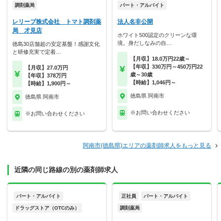
調剤薬局
パート・アルバイト
レリープ株式会社 トマト調剤薬
法人名非公開
局 才見店
ホワイト500認定のクリーンな環
境。身だしなみの自…
徳島30店舗超の安定基盤！感謝文化
と研修充実で定着…
【月収】18.0万円22歳～
【年収】330万円～450万円22
【月収】27.0万円
歳～30歳
【年収】378万円
【時給】1,046円～
【時給】1,900円～
徳島県 阿南市
徳島県 阿南市
※お問い合わせください
※お問い合わせください
阿南市(徳島県)エリアの薬剤師求人をもっと見る
近隣の同じ路線の別の薬剤師求人
パート・アルバイト
正社員
パート・アルバイト
ドラッグストア（OTCのみ）
調剤薬局