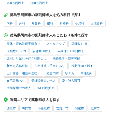
700万円以上
800万円以上
徳島県阿南市の薬剤師求人を処方科目で探す
内科
外科
耳鼻科
眼科
精神科
小児科
循環器科
徳島県阿南市の薬剤師求人をこだわり条件で探す
産休・育休取得実績有り
スキルアップ
店舗数1～9
店舗数10～29
店舗数30以上
年間休日120日以上
原則、引越しを伴う転勤なし
未経験者も応募可能
新卒も応募可能
住宅補助（手当）あり
残業月10ｈ以下
土日休み（相談可含む）
総合門前
駅チカ
車通勤可
在宅業務あり
登録販売者の求人
夏～秋入職可
積極採用中の求人
WEB面接OK
近隣エリアで薬剤師求人を探す
徳島市
鳴門市
小松島市
吉野川市
阿波市
美馬市