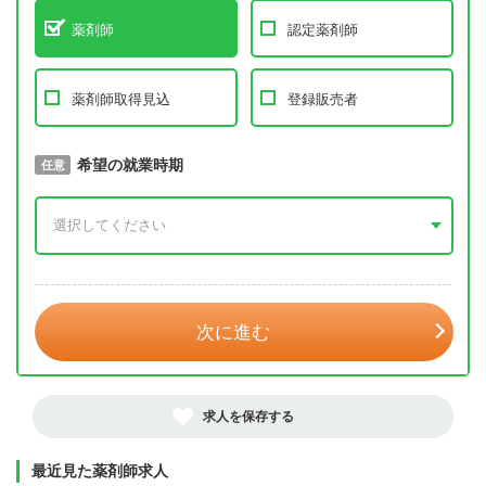
薬剤師
認定薬剤師
薬剤師取得見込
登録販売者
取得予定年
希望の就業時期
必須
任意
年 3月
次に進む
求人を保存する
最近見た薬剤師求人