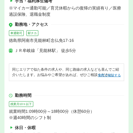
手当・福利厚生備考
※マイカー通勤可能／育児休暇からの復帰の実績有り／医療
過誤保険、退職金制度
勤務地・アクセス
車通勤可
駅チカ
徳島県阿南市見能林町念仏免17-16
ＪＲ牟岐線「見能林駅」 徒歩5分
同じエリアで似た条件の求人や、同じ路線の求人なども喜んでご紹
介いたします。お悩みやご希望があれば、ぜひご相談ください。
無料で相談する
勤務時間
残業月10ｈ以下
就業時間1:09時00分～18時00分（休憩60分）
※週40時間のシフト制
休日・休暇