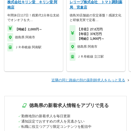
株式会社キリン堂 キリン堂 阿
レリープ株式会社 トマト調剤薬
南店
局 宮倉店
年間休日117日！残業代1分単位支給
徳島30店舗超の安定基盤！感謝文化
でオンオフを大…
と研修充実で定着…
【時給】2,000円～
【月収】27.0万円
【年収】378万円
徳島県 阿南市
【時給】1,900円～
徳島県 阿南市
ＪＲ牟岐線 阿南駅
ＪＲ牟岐線 立江駅
近隣の同じ路線の別の薬剤師求人をもっと見る
徳島県の新着求人情報をアプリで見る
勤務地別の新着求人を毎日更新
通知設定でおすすめの求人を見逃さない
転職に役立つアプリ限定コンテンツを配信中