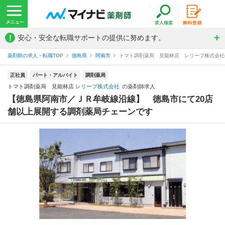
!
安心・安全な転職サポートの提供に努めます。
薬剤師の求人・転職TOP
徳島県
阿南市
トマト調剤薬局 見能林店 レリープ株式会社
正社員
パート・アルバイト
調剤薬局
トマト調剤薬局 見能林店
レリープ株式会社
の薬剤師求人
【徳島県阿南市／ＪＲ牟岐線沿線】 徳島市にて20店
舗以上展開する調剤薬局チェーンです