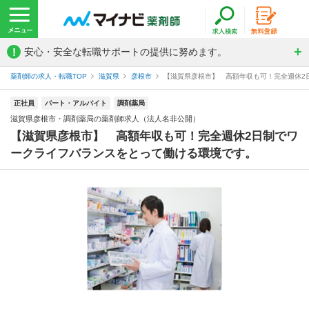
!
安心・安全な転職サポートの提供に努めます。
薬剤師の求人・転職TOP
滋賀県
彦根市
【滋賀県彦根市】 高額年収も可！完全週休2日
正社員
パート・アルバイト
調剤薬局
滋賀県彦根市・調剤薬局の薬剤師求人（法人名非公開）
【滋賀県彦根市】 高額年収も可！完全週休2日制でワ
ークライフバランスをとって働ける環境です。