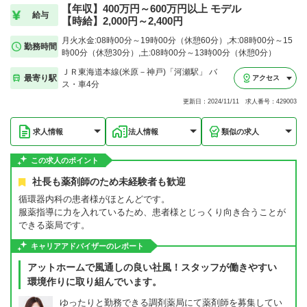
【年収】400万円～600万円以上 モデル
給与
【時給】2,000円～2,400円
月火水金:08時00分～19時00分（休憩60分）,木:08時00分～15
勤務時間
時00分（休憩30分）,土:08時00分～13時00分（休憩0分）
ＪＲ東海道本線(米原－神戸)「河瀬駅」 バ
最寄り駅
アクセス
ス・車4分
更新日：2024/11/11 求人番号：429003
求人情報
法人情報
類似の求人
この求人のポイント
社長も薬剤師のため未経験者も歓迎
循環器内科の患者様がほとんどです。
服薬指導に力を入れているため、患者様とじっくり向き合うことが
できる薬局です。
キャリアアドバイザーのレポート
アットホームで風通しの良い社風！スタッフが働きやすい
環境作りに取り組んでいます。
ゆったりと勤務できる調剤薬局にて薬剤師を募集してい