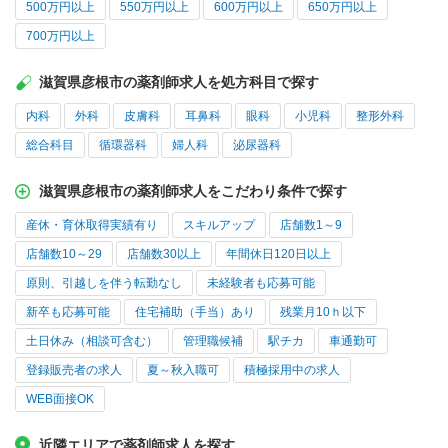
500万円以上
550万円以上
600万円以上
650万円以上
700万円以上
滋賀県彦根市の薬剤師求人を処方科目で探す
内科
外科
皮膚科
耳鼻科
眼科
小児科
整形外科
総合科目
循環器科
婦人科
泌尿器科
滋賀県彦根市の薬剤師求人をこだわり条件で探す
産休・育休取得実績有り
スキルアップ
店舗数1～9
店舗数10～29
店舗数30以上
年間休日120日以上
原則、引越しを伴う転勤なし
未経験者も応募可能
新卒も応募可能
住宅補助（手当）あり
残業月10ｈ以下
土日休み（相談可含む）
管理職候補
駅チカ
車通勤可
登録販売者の求人
夏～秋入職可
積極採用中の求人
WEB面接OK
近隣エリアで薬剤師求人を探す