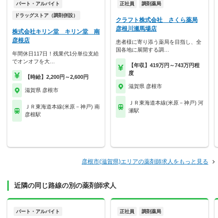
パート・アルバイト
正社員
調剤薬局
ドラッグストア（調剤併設）
クラフト株式会社 さくら薬局
彦根川瀬馬場店
株式会社キリン堂 キリン堂 南
彦根店
患者様に寄り添う薬局を目指し、全
国各地に展開する調…
年間休日117日！残業代1分単位支給
でオンオフを大…
【年収】419万円～743万円程
度
【時給】2,200円～2,600円
滋賀県 彦根市
滋賀県 彦根市
ＪＲ東海道本線(米原－神戸) 河
ＪＲ東海道本線(米原－神戸) 南
瀬駅
彦根駅
彦根市(滋賀県)エリアの薬剤師求人をもっと見る
近隣の同じ路線の別の薬剤師求人
パート・アルバイト
正社員
調剤薬局