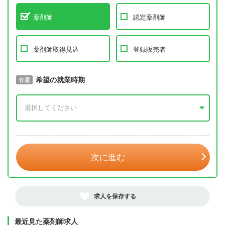
薬剤師
認定薬剤師
薬剤師取得見込
登録販売者
取得予定年
希望の就業時期
必須
任意
年 3月
次に進む
求人を保存する
最近見た薬剤師求人