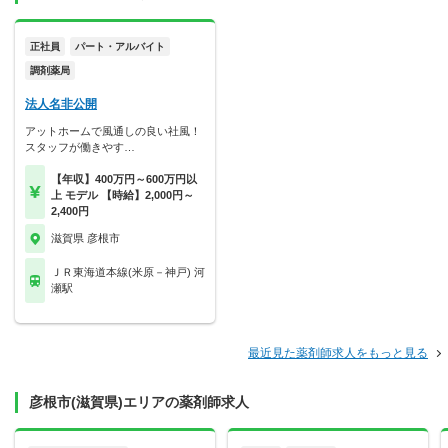
正社員
パート・アルバイト
調剤薬局
法人名非公開
アットホームで風通しの良い社風！
スタッフが働きやす…
【年収】400万円～600万円以
上 モデル 【時給】2,000円～
2,400円
滋賀県 彦根市
ＪＲ東海道本線(米原－神戸) 河
瀬駅
最近見た薬剤師求人をもっと見る
彦根市(滋賀県)エリアの薬剤師求人