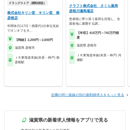
ドラッグストア（調剤併設）
クラフト株式会社 さくら薬局
彦根川瀬馬場店
株式会社キリン堂 キリン堂 南
彦根店
患者様に寄り添う薬局を目指し、全
国各地に展開する調…
年間休日117日！残業代1分単位支給
でオンオフを大…
【年収】419万円～743万円程
度
【時給】2,200円～2,600円
滋賀県 彦根市
滋賀県 彦根市
ＪＲ東海道本線(米原－神戸) 河
ＪＲ東海道本線(米原－神戸) 南
瀬駅
彦根駅
近隣の同じ路線の別の薬剤師求人をもっと見る
滋賀県の新着求人情報をアプリで見る