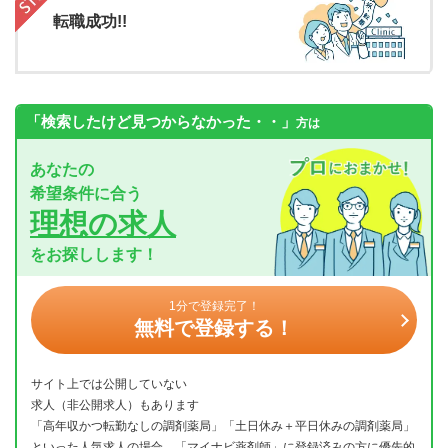
転職成功!!
「検索したけど見つからなかった・・」
方は
あなたの
希望条件に合う
理想の求人
をお探しします！
1分で登録完了！
無料で登録する！
サイト上では公開していない
求人（非公開求人）もあります
「高年収かつ転勤なしの調剤薬局」「土日休み＋平日休みの調剤薬局」
といった人気求人の場合、「マイナビ薬剤師」に登録済みの方に優先的