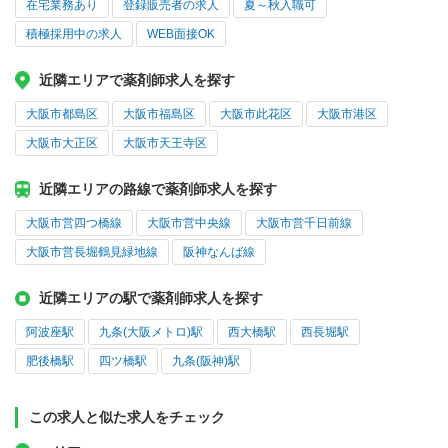
在宅業務あり
登録販売者の求人
夏～秋入職可
積極採用中の求人
WEB面接OK
近隣エリアで薬剤師求人を探す
大阪市都島区
大阪市福島区
大阪市此花区
大阪市港区
大阪市大正区
大阪市天王寺区
近隣エリアの路線で薬剤師求人を探す
大阪市営四つ橋線
大阪市営中央線
大阪市営千日前線
大阪市営長堀鶴見緑地線
阪神なんば線
近隣エリアの駅で薬剤師求人を探す
阿波座駅
九条(大阪メトロ)駅
西大橋駅
西長堀駅
肥後橋駅
四ツ橋駅
九条(阪神)駅
この求人と似た求人をチェック