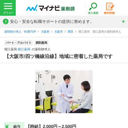
!
安心・安全な転職サポートの提供に努めます。
薬剤師の求人・転職TOP
大阪府
大阪市
西区
堀江薬局 堀江薬局の薬剤師求人
パート・アルバイト
調剤薬局
堀江薬局
堀江薬局
の薬剤師求人
【大阪市/四ツ橋線沿線】地域に密着した薬局です
【時給】2,000円～2,500円
給与