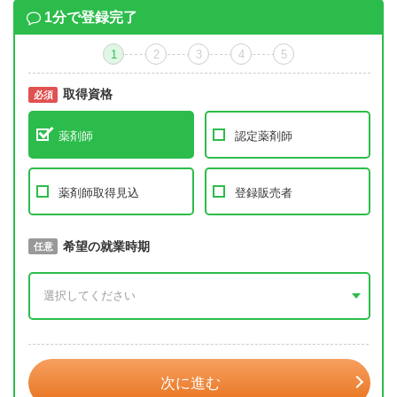
1分で登録完了
1
2
3
4
5
取得資格
必須
必須
薬剤師
認定薬剤師
薬剤師取得見込
登録販売者
取得予定年
希望の就業時期
必須
任意
年 3月
次に進む