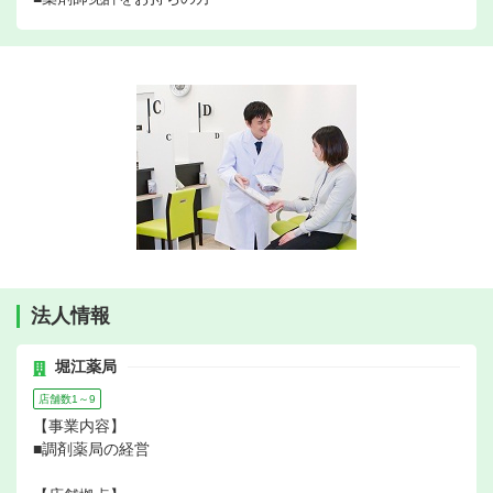
法人情報
堀江薬局
店舗数1～9
【事業内容】
■調剤薬局の経営