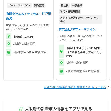
パート・アルバイト
調剤薬局
正社員
一般企業
学術・管理薬剤師
有限会社エムメディカル 江戸堀
メディカルライター、 MSL、 DI、
薬局
学術
肥後橋駅から徒歩3分のアクセス抜
群！正社員で週34…
株式会社EPファーマライン
薬剤師の資格・医薬品の知識・コミ
【時給】2,000円～
ュニケーション能力…
大阪府 大阪市西区
【年収】384万円～500万円以
大阪市営四つ橋線 肥後橋駅
上(ご経験を考慮し決定いたし
ます)
大阪府 大阪市西区
大阪市営御堂筋線 本町駅 他
近隣の同じ路線の別の薬剤師求人をもっと見る
大阪府の新着求人情報をアプリで見る