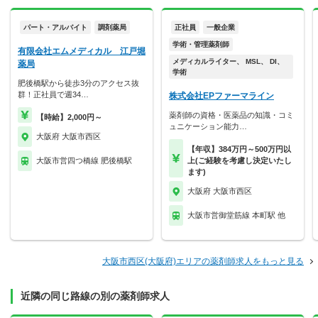
パート・アルバイト
調剤薬局
正社員
一般企業
学術・管理薬剤師
有限会社エムメディカル 江戸堀
メディカルライター、 MSL、 DI、
薬局
学術
肥後橋駅から徒歩3分のアクセス抜
群！正社員で週34…
株式会社EPファーマライン
薬剤師の資格・医薬品の知識・コミ
【時給】2,000円～
ュニケーション能力…
大阪府 大阪市西区
【年収】384万円～500万円以
大阪市営四つ橋線 肥後橋駅
上(ご経験を考慮し決定いたし
ます)
大阪府 大阪市西区
大阪市営御堂筋線 本町駅 他
大阪市西区(大阪府)エリアの薬剤師求人をもっと見る
近隣の同じ路線の別の薬剤師求人