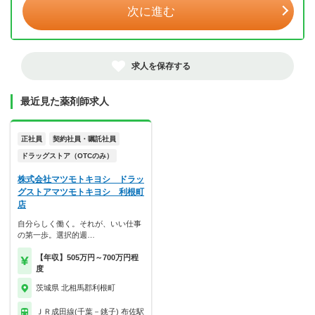
次に進む
求人を保存する
最近見た薬剤師求人
正社員
契約社員・嘱託社員
ドラッグストア（OTCのみ）
株式会社マツモトキヨシ ドラッ
グストアマツモトキヨシ 利根町
店
自分らしく働く。それが、いい仕事
の第一歩。選択的週…
【年収】505万円～700万円程
度
茨城県 北相馬郡利根町
ＪＲ成田線(千葉－銚子) 布佐駅