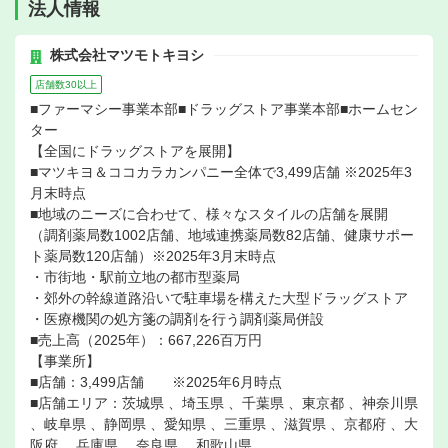
法人情報
株式会社マツモトキヨシ
店舗数30以上
■ファーマシー事業本部■ドラッグストア事業本部■ホームセン
ター
【全国にドラッグストアを展開】
■マツキヨ＆ココカラカンパニー全体で3,499店舗 ※2025年3
月末時点
■地域のニーズに合わせて、様々なスタイルの店舗を展開
（調剤薬局数1002店舗、地域連携薬局数82店舗、健康サポー
ト薬局数120店舗）※2025年3月末時点
・市街地・駅前立地の都市型薬局
・郊外の幹線道路沿いで駐車場を構えた大型ドラッグストア
・医療機関の処方箋の調剤を行う調剤薬局併設
■売上高（2025年）：667,226百万円
【事業所】
■店舗：3,499店舗 ※2025年6月時点
■店舗エリア：茨城県 、埼玉県 、千葉県 、東京都 、神奈川県
、岐阜県 、静岡県 、愛知県 、三重県 、滋賀県 、京都府 、大
阪府 、兵庫県 、奈良県 、和歌山県