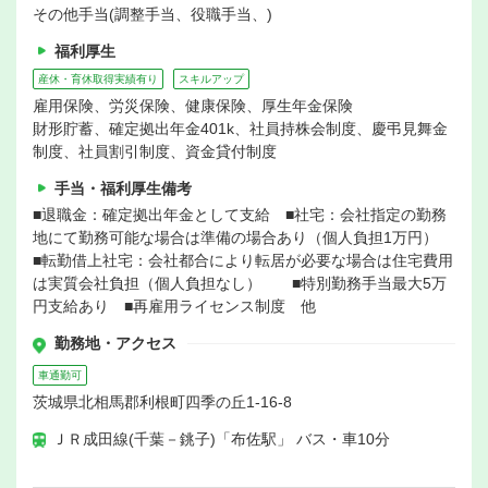
その他手当(調整手当、役職手当、)
福利厚生
産休・育休取得実績有り
スキルアップ
雇用保険、労災保険、健康保険、厚生年金保険
財形貯蓄、確定拠出年金401k、社員持株会制度、慶弔見舞金
制度、社員割引制度、資金貸付制度
手当・福利厚生備考
■退職金：確定拠出年金として支給 ■社宅：会社指定の勤務
地にて勤務可能な場合は準備の場合あり（個人負担1万円）
■転勤借上社宅：会社都合により転居が必要な場合は住宅費用
は実質会社負担（個人負担なし） ■特別勤務手当最大5万
円支給あり ■再雇用ライセンス制度 他
勤務地・アクセス
車通勤可
茨城県北相馬郡利根町四季の丘1-16-8
ＪＲ成田線(千葉－銚子)「布佐駅」 バス・車10分