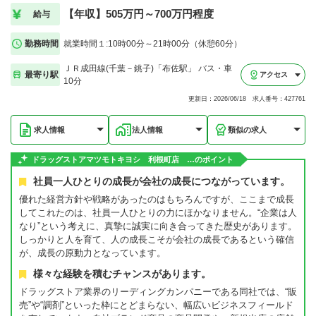
【年収】505万円～700万円程度
給与
勤務時間
就業時間１:10時00分～21時00分（休憩60分）
ＪＲ成田線(千葉－銚子)「布佐駅」 バス・車
最寄り駅
アクセス
10分
更新日：2026/06/18 求人番号：427761
求人情報
法人情報
類似の求人
ドラッグストアマツモトキヨシ 利根町店 …のポイント
社員一人ひとりの成長が会社の成長につながっています。
優れた経営方針や戦略があったのはもちろんですが、ここまで成長
してこれたのは、社員一人ひとりの力にほかなりません。“企業は人
なり”という考えに、真摯に誠実に向き合ってきた歴史があります。
しっかりと人を育て、人の成長こそが会社の成長であるという確信
が、成長の原動力となっています。
様々な経験を積むチャンスがあります。
ドラッグストア業界のリーディングカンパニーである同社では、“販
売”や“調剤”といった枠にとどまらない、幅広いビジネスフィールド