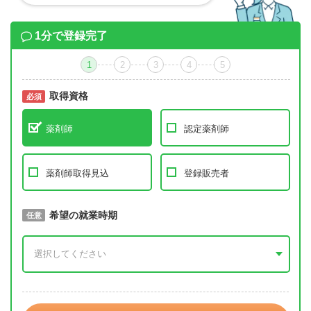
1分で登録完了
1
2
3
4
5
取得資格
必須
必須
薬剤師
認定薬剤師
薬剤師取得見込
登録販売者
取得予定年
希望の就業時期
必須
任意
年 3月