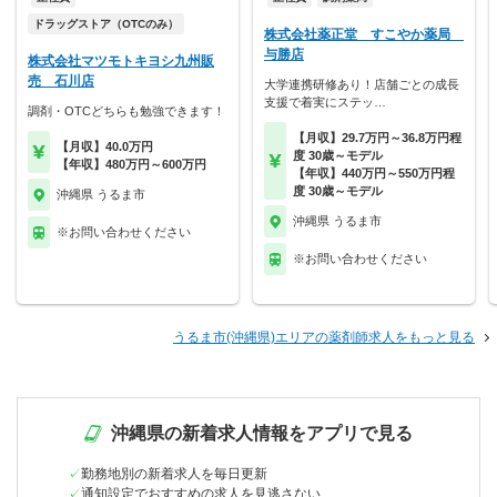
ドラッグストア（OTCのみ）
株式会社薬正堂 すこやか薬局
与勝店
株式会社マツモトキヨシ九州販
売 石川店
大学連携研修あり！店舗ごとの成長
支援で着実にステッ…
調剤・OTCどちらも勉強できます！
【月収】29.7万円～36.8万円程
【月収】40.0万円
度 30歳～モデル
【年収】480万円～600万円
【年収】440万円～550万円程
度 30歳～モデル
沖縄県 うるま市
沖縄県 うるま市
※お問い合わせください
※お問い合わせください
うるま市(沖縄県)エリアの薬剤師求人をもっと見る
沖縄県の新着求人情報をアプリで見る
勤務地別の新着求人を毎日更新
通知設定でおすすめの求人を見逃さない