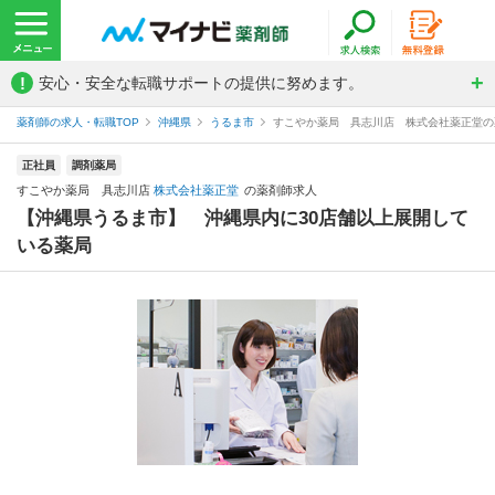
!
安心・安全な転職サポートの提供に努めます。
薬剤師の求人・転職TOP
沖縄県
うるま市
すこやか薬局 具志川店 株式会社薬正堂の
正社員
調剤薬局
すこやか薬局 具志川店
株式会社薬正堂
の薬剤師求人
【沖縄県うるま市】 沖縄県内に30店舗以上展開して
いる薬局