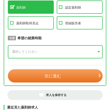
薬剤師
認定薬剤師
薬剤師取得見込
登録販売者
取得予定年
希望の就業時期
必須
任意
年 3月
次に進む
求人を保存する
最近見た薬剤師求人