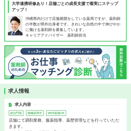
大学連携研修あり！店舗ごとの成長支援で着実にステップ
アップ！
沖縄県内だけで店舗展開をしている薬局ですが、薬剤師
の半数が県外出身者です。きれいな自然の中で伸びやか
に働ける薬剤師を募集しています。
キャリアアドバイザー 薬剤師担当
求人情報
求人内容
総合門前
積極採用中
WEB面接OK
店舗にて調剤業務、服薬指導、薬歴管理などを行っていただ
きます。