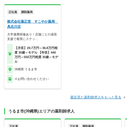
正社員
調剤薬局
株式会社薬正堂 すこやか薬局
具志川店
大学連携研修あり！店舗ごとの成長
支援で着実にステッ…
【月収】29.7万円～36.8万円程
度 30歳～モデル 【年収】440
万円～550万円程度 30歳～モデ
ル
沖縄県 うるま市
※お問い合わせください
最近見た薬剤師求人をもっと見る
うるま市(沖縄県)エリアの薬剤師求人
正社員
正社員
調剤薬局