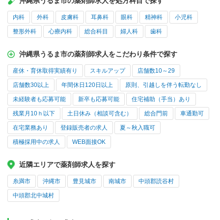
沖縄県うるま市の薬剤師求人を処方科目で探す
内科
外科
皮膚科
耳鼻科
眼科
精神科
小児科
整形外科
心療内科
総合科目
婦人科
歯科
沖縄県うるま市の薬剤師求人をこだわり条件で探す
産休・育休取得実績有り
スキルアップ
店舗数10～29
店舗数30以上
年間休日120日以上
原則、引越しを伴う転勤なし
未経験者も応募可能
新卒も応募可能
住宅補助（手当）あり
残業月10ｈ以下
土日休み（相談可含む）
総合門前
車通勤可
在宅業務あり
登録販売者の求人
夏～秋入職可
積極採用中の求人
WEB面接OK
近隣エリアで薬剤師求人を探す
糸満市
沖縄市
豊見城市
南城市
中頭郡読谷村
中頭郡北中城村