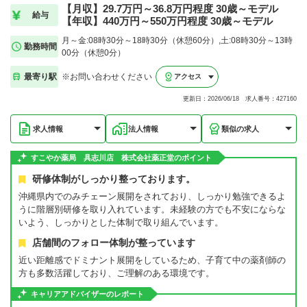
【月収】29.7万円～36.8万円程度 30歳～モデル
給与
【年収】440万円～550万円程度 30歳～モデル
月～金:08時30分～18時30分（休憩60分）,土:08時30分～13時
勤務時間
00分（休憩0分）
最寄り駅
※お問い合わせください
アクセス
更新日：2026/06/18 求人番号：427160
求人情報
法人情報
類似の求人
すこやか薬局 具志川店 株式会社薬正堂のポイント
研修体制がしっかり整っております。
沖縄県内でのみチェーン展開をされており、しっかり勉強できるよ
うに階層別研修を取り入れています。未経験の方でも不安にならな
いよう、しっかりとした体制で取り組んでいます。
店舗間のフォロー体制が整っています
近い距離感でドミナント展開をしているため、子育て中の薬剤師の
方も多数活躍しており、ご理解のある環境です。
キャリアアドバイザーのレポート