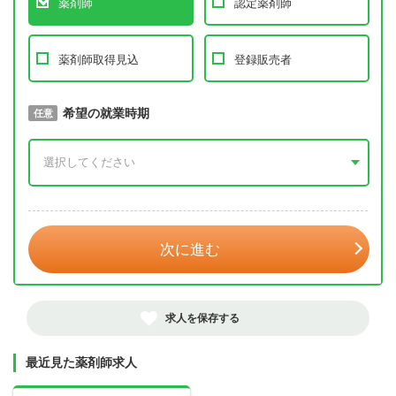
薬剤師
認定薬剤師
薬剤師取得見込
登録販売者
取得予定年
希望の就業時期
必須
任意
年 3月
次に進む
求人を保存する
最近見た薬剤師求人