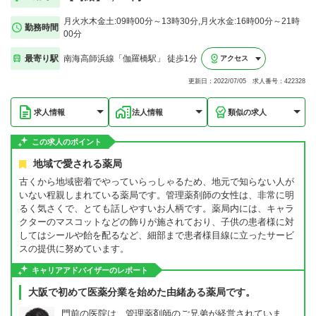
月火水木金土:09時00分～13時30分,月火水金:16時00分～21時
勤務時間
00分
最寄り駅
南海高師浜線「伽羅橋駅」 徒歩1分
アクセス
更新日：2022/07/05 求人番号：422328
求人情報
法人情報
類似の求人
この求人のポイント
地域で愛される薬局
古くから地域密着でやっていらっしゃるため、地元で知らない人が
いない程親しまれている薬局です。管理薬剤師の女性は、非常に明
るく気さくで、とても話しやすいお人柄です。薬局内には、キャラ
クターのマスコットなどの飾りが施されており、子供の患者様に対
してはシールや飴を配るなど、細部まで患者様目線に立ったサービ
スの提供に努めています。
キャリアアドバイザーのレポート
大阪で初めて医薬分業を始めた由緒ある薬局です。
門前の医院は、管理薬剤師のご兄弟が経営されていま