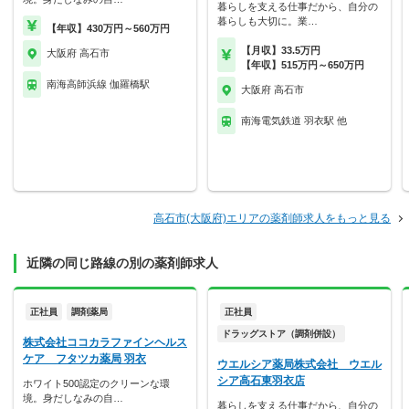
暮らしを支える仕事だから、自分の
暮らしも大切に。業…
【年収】430万円～560万円
【月収】33.5万円
大阪府 高石市
【年収】515万円～650万円
南海高師浜線 伽羅橋駅
大阪府 高石市
南海電気鉄道 羽衣駅 他
高石市(大阪府)エリアの薬剤師求人をもっと見る
近隣の同じ路線の別の薬剤師求人
正社員
調剤薬局
正社員
ドラッグストア（調剤併設）
株式会社ココカラファインヘルス
ケア フタツカ薬局 羽衣
ウエルシア薬局株式会社 ウエル
シア高石東羽衣店
ホワイト500認定のクリーンな環
境。身だしなみの自…
暮らしを支える仕事だから、自分の