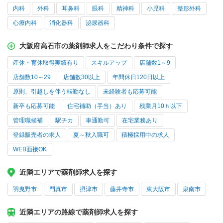
内科
外科
耳鼻科
眼科
精神科
小児科
整形外科
心療内科
消化器科
泌尿器科
大阪府高石市の薬剤師求人をこだわり条件で探す
産休・育休取得実績有り
スキルアップ
店舗数1～9
店舗数10～29
店舗数30以上
年間休日120日以上
原則、引越しを伴う転勤なし
未経験者も応募可能
新卒も応募可能
住宅補助（手当）あり
残業月10ｈ以下
管理職候補
駅チカ
車通勤可
在宅業務あり
登録販売者の求人
夏～秋入職可
積極採用中の求人
WEB面接OK
近隣エリアで薬剤師求人を探す
羽曳野市
門真市
摂津市
藤井寺市
東大阪市
泉南市
近隣エリアの路線で薬剤師求人を探す