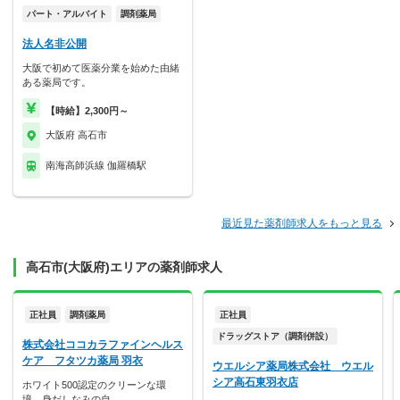
パート・アルバイト
調剤薬局
法人名非公開
大阪で初めて医薬分業を始めた由緒
ある薬局です。
【時給】2,300円～
大阪府 高石市
南海高師浜線 伽羅橋駅
最近見た薬剤師求人をもっと見る
高石市(大阪府)エリアの薬剤師求人
正社員
調剤薬局
正社員
ドラッグストア（調剤併設）
株式会社ココカラファインヘルス
ケア フタツカ薬局 羽衣
ウエルシア薬局株式会社 ウエル
シア高石東羽衣店
ホワイト500認定のクリーンな環
境。身だしなみの自…