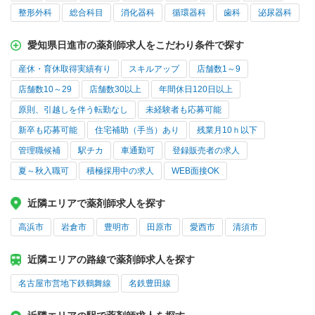
整形外科
総合科目
消化器科
循環器科
歯科
泌尿器科
愛知県日進市の薬剤師求人をこだわり条件で探す
産休・育休取得実績有り
スキルアップ
店舗数1～9
店舗数10～29
店舗数30以上
年間休日120日以上
原則、引越しを伴う転勤なし
未経験者も応募可能
新卒も応募可能
住宅補助（手当）あり
残業月10ｈ以下
管理職候補
駅チカ
車通勤可
登録販売者の求人
夏～秋入職可
積極採用中の求人
WEB面接OK
近隣エリアで薬剤師求人を探す
高浜市
岩倉市
豊明市
田原市
愛西市
清須市
近隣エリアの路線で薬剤師求人を探す
名古屋市営地下鉄鶴舞線
名鉄豊田線