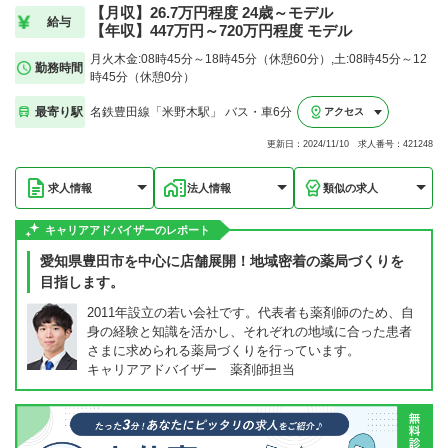
【月収】26.7万円程度 24歳～モデル
給与
【年収】447万円～720万円程度 モデル
月火木金:08時45分～18時45分（休憩60分）,土:08時45分～12
勤務時間
時45分（休憩0分）
最寄り駅
名鉄豊田線「米野木駅」 バス・車6分
アクセス
更新日：2024/11/10 求人番号：421248
求人情報
法人情報
類似の求人
キャリアアドバイザーのレポート
愛知県豊田市を中心に店舗展開！地域密着の薬局づくりを
目指します。
2011年設立の若い会社です。代表者も薬剤師のため、自
身の経験と知識を活かし、それぞれの地域に合った患者
さまに求められる薬局づくりを行っています。
キャリアアドバイザー 薬剤師担当