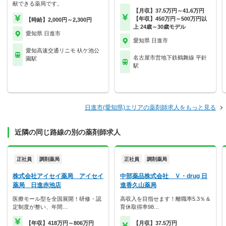
献できる薬局です。
【月収】37.5万円～41.6万円
【年収】450万円～500万円以
【時給】2,000円～2,300円
上 24歳～30歳モデル
愛知県 日進市
愛知県 日進市
愛知高速交通リニモ 杁ケ池公
名古屋市営地下鉄鶴舞線 平針
園駅
駅
日進市(愛知県)エリアの薬剤師求人をもっと見る
近隣の同じ路線の別の薬剤師求人
正社員
調剤薬局
正社員
調剤薬局
株式会社アイセイ薬局 アイセイ
中部薬品株式会社 Ｖ・drug 日
薬局 日進赤池店
進香久山薬局
医療モール型を全国展開！研修・認
高収入を目指せます！離職率5.3％＆
定制度が整い、年間…
育休取得率98…
【年収】418万円～806万円
【月収】37.5万円