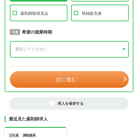
薬剤師取得見込
登録販売者
取得予定年
希望の就業時期
必須
任意
年 3月
次に進む
求人を保存する
最近見た薬剤師求人
正社員
調剤薬局