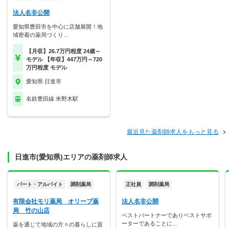
法人名非公開
愛知県豊田市を中心に店舗展開！地
域密着の薬局づくり…
【月収】26.7万円程度 24歳～
モデル 【年収】447万円～720
万円程度 モデル
愛知県 日進市
名鉄豊田線 米野木駅
最近見た薬剤師求人をもっと見る
日進市(愛知県)エリアの薬剤師求人
パート・アルバイト
調剤薬局
正社員
調剤薬局
有限会社モリ薬局 オリーブ薬
法人名非公開
局 竹の山店
ベストパートナーでありベストサポ
ーターであることに…
薬を通じて地域の方々の暮らしに貢