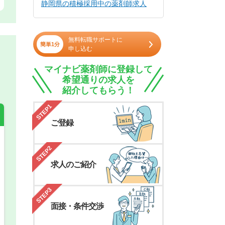
静岡県の積極採用中の薬剤師求人
無料転職サポートに
簡単1分
申し込む
マイナビ薬剤師に登録して
希望通りの求人を
紹介してもらう！
STEP1
ご登録
STEP2
希望の働き方
必須
求人のご紹介
正社員
STEP3
パート(週4日～5日)
面接・条件交渉