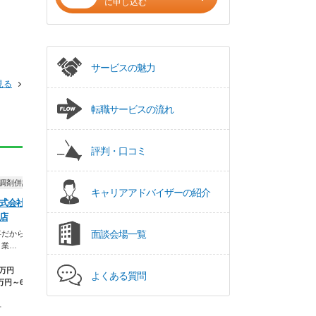
に申し込む
サービスの魅力
見る
転職サービスの流れ
評判・口コミ
正社員
正社員
調剤併設）
ドラッグストア（OTCのみ）
ドラッグストア（調
キャリアアドバイザーの紹介
式会社 ウエ
ウエルシア薬局株式会社 ウエ
ウエルシア薬局株
店
ルシア掛川大東店
ルシア掛川中方店
面談会場一覧
事だから、自分
暮らしを支える仕事だから、自分
暮らしを支える仕事
。業…
の暮らしも大切に。業…
の暮らしも大切に。
5万円
【月収】33.5万円
【月収】33.5
よくある質問
万円～650万円
【年収】515万円～650万円
【年収】515万
市
静岡県 掛川市
静岡県 掛川市