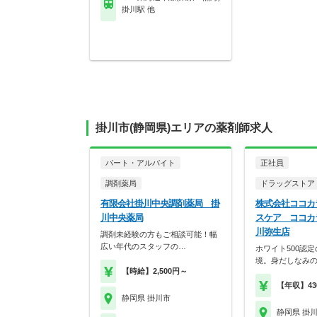
掛川駅 他
掛川市(静岡県)エリアの薬剤師求人
パート・アルバイト
正社員
調剤薬局
ドラッグストア
有限会社掛川中央調剤薬局 掛
株式会社ココカ
川中央薬局
スケア ココカ
川弥生店
調剤未経験の方もご相談可能！幅
広い年代のスタッフの…
ホワイト500認
境。身だしなみ
【時給】2,500円～
【年収】43
静岡県 掛川市
静岡県 掛