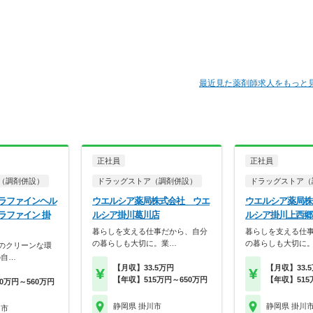
最近見た薬剤師求人をもっと
正社員
正社員
（調剤併設）
ドラッグストア（調剤併設）
ドラッグストア（
ラファインヘル
ウエルシア薬局株式会社 ウエ
ウエルシア薬局株
ラファイン 掛
ルシア掛川葛川店
ルシア掛川上西郷
暮らしを支える仕事だから、自分
暮らしを支える仕
の暮らしも大切に。業…
の暮らしも大切に
定のクリーンな環
の自…
【月収】33.5万円
【月収】33.
【年収】515万円～650万円
【年収】515
0万円～560万円
静岡県 掛川市
静岡県 掛川
川市