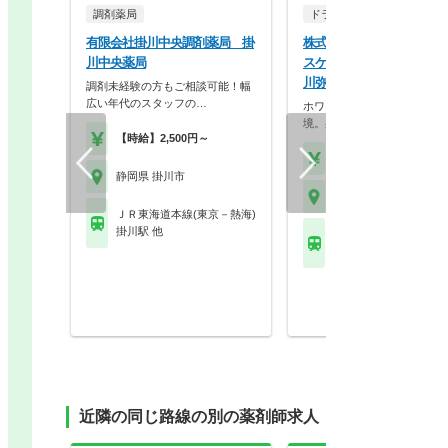
調剤薬局
ドラッグストア（調剤併設
有限会社掛川中央調剤薬局 掛
株式会社ココカラファイン
川中央薬局
スケア ココカラファイン
川弥生店
調剤未経験の方もご相談可能！幅
広い年代のスタッフの…
ホワイト500認定のクリーン
境。身だしなみの自…
【時給】2,500円～
【年収】430万円～56
静岡県 掛川市
静岡県 掛川市
ＪＲ東海道本線(東京－熱海)
掛川駅 他
ＪＲ東海道本線(東京－
掛川駅 他
近隣の同じ路線の別の薬剤師求人