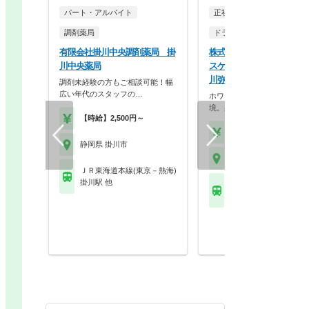
パート・アルバイト
正社員
調剤薬局
ドラッグストア（調剤併設
有限会社掛川中央調剤薬局 掛
株式会社ココカラファイン
川中央薬局
スケア ココカラファイン
川弥生店
調剤未経験の方もご相談可能！幅
広い年代のスタッフの…
ホワイト500認定のクリーン
境。身だしなみの自…
【時給】2,500円～
【年収】430万円～56
静岡県 掛川市
静岡県 掛川市
ＪＲ東海道本線(東京－熱海)
掛川駅 他
ＪＲ東海道本線(東京－
掛川駅 他