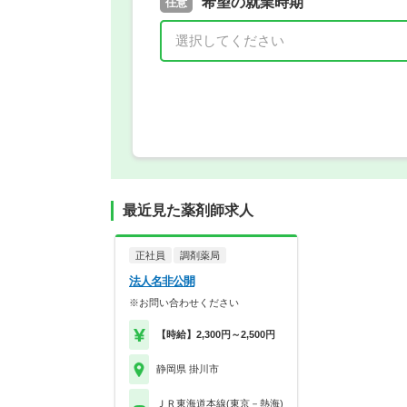
取得予定年
希望の就業時期
必須
任意
年 3月
最近見た薬剤師求人
正社員
調剤薬局
法人名非公開
※お問い合わせください
【時給】2,300円～2,500円
静岡県 掛川市
ＪＲ東海道本線(東京－熱海)