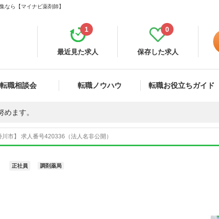
募集なら【マイナビ薬剤師】
1
0
最近見た求人
保存した求人
転職相談会
転職ノウハウ
転職お役立ちガイド
努めます。
川市】 求人番号420336（法人名非公開）
正社員
調剤薬局