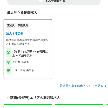
求人を保存する
最近見た薬剤師求人
正社員
調剤薬局
法人名非公開
地域密着型の薬局で多職種の連携な
ども重視し就業が可…
【年収】380万円～460万円以
上 ～30歳モデル
長野県 小諸市
ＪＲ小海線 美里駅
最近見た薬剤師求人をもっと見る
小諸市(長野県)エリアの薬剤師求人