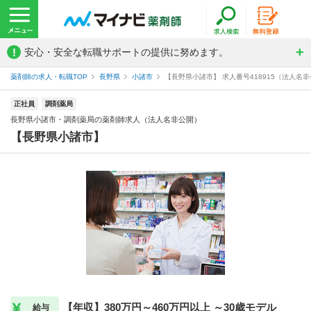
!
安心・安全な転職サポートの提供に努めます。
薬剤師の求人・転職TOP
長野県
小諸市
【長野県小諸市】 求人番号418915（法人名
正社員
調剤薬局
長野県小諸市・調剤薬局の薬剤師求人（法人名非公開）
【長野県小諸市】
【年収】380万円～460万円以上 ～30歳モデル
給与