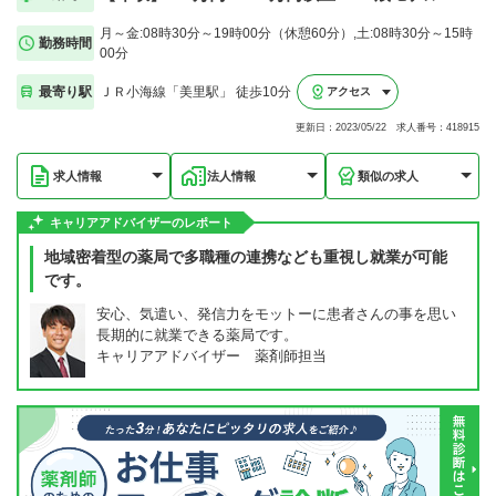
月～金:08時30分～19時00分（休憩60分）,土:08時30分～15時
勤務時間
00分
最寄り駅
ＪＲ小海線「美里駅」 徒歩10分
アクセス
更新日：2023/05/22 求人番号：418915
求人情報
法人情報
類似の求人
キャリアアドバイザーのレポート
地域密着型の薬局で多職種の連携なども重視し就業が可能
です。
安心、気遣い、発信力をモットーに患者さんの事を思い
長期的に就業できる薬局です。
キャリアアドバイザー 薬剤師担当