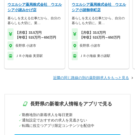
ウエルシア薬局株式会社 ウエル
ウエルシア薬局株式会社 ウエル
シア小諸みかげ店
シア小諸御幸町店
暮らしを支える仕事だから、自分の
暮らしを支える仕事だから、自分の
暮らしも大切に。業…
暮らしも大切に。業…
【月収】33.5万円
【月収】33.5万円
【年収】515万円～650万円
【年収】515万円～650万円
長野県 小諸市
長野県 小諸市
ＪＲ小海線 美里駅
ＪＲ小海線 東小諸駅
近隣の同じ路線の別の薬剤師求人をもっと見る
長野県の新着求人情報をアプリで見る
勤務地別の新着求人を毎日更新
通知設定でおすすめの求人を見逃さない
転職に役立つアプリ限定コンテンツを配信中