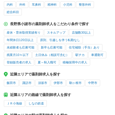
内科
外科
耳鼻科
精神科
小児科
整形外科
総合科目
長野県小諸市の薬剤師求人をこだわり条件で探す
産休・育休取得実績有り
スキルアップ
店舗数30以上
年間休日120日以上
原則、引越しを伴う転勤なし
未経験者も応募可能
新卒も応募可能
住宅補助（手当）あり
残業月10ｈ以下
土日休み（相談可含む）
駅チカ
車通勤可
登録販売者の求人
夏～秋入職可
積極採用中の求人
近隣エリアで薬剤師求人を探す
飯田市
諏訪市
須坂市
伊那市
駒ヶ根市
中野市
近隣エリアの路線で薬剤師求人を探す
ＪＲ小海線
しなの鉄道