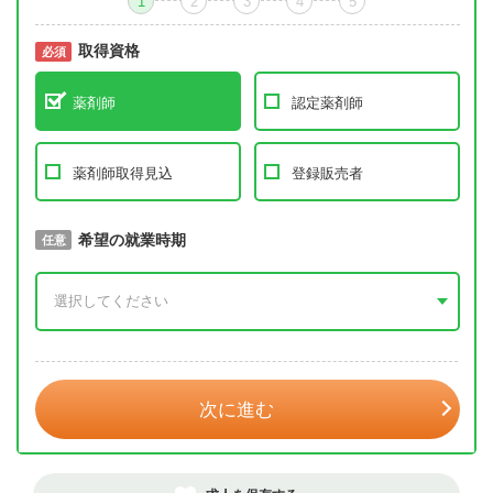
1
2
3
4
5
取得資格
必須
必須
薬剤師
認定薬剤師
薬剤師取得見込
登録販売者
取得予定年
希望の就業時期
必須
任意
年 3月
次に進む