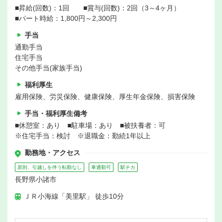
■昇給(回数)：1回 ■賞与(回数)：2回（3～4ヶ月）
■パート時給：1,800円～2,300円
手当
通勤手当
住宅手当
その他手当(家族手当)
福利厚生
雇用保険、労災保険、健康保険、厚生年金保険、損害保険
手当・福利厚生備考
■休憩室：あり ■駐車場：あり ■被扶養者：可
※住宅手当：検討 ※退職金：勤続1年以上
勤務地・アクセス
原則、引越しを伴う転勤なし
車通勤可
駅チカ
長野県小諸市
ＪＲ小海線「美里駅」 徒歩10分