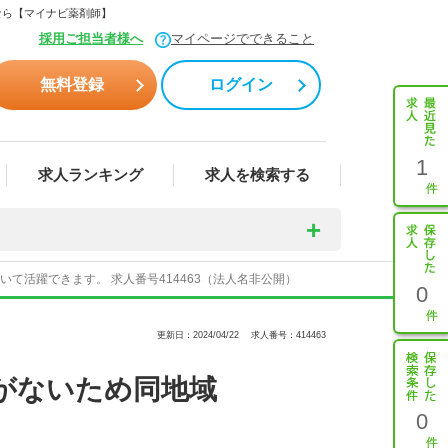
なら【マイナビ薬剤師】
採用ご担当者様へ
マイページでできること
無料登録
ログイン
1
求人ランキング
求人を検索する
て活躍できます。 求人番号414463（法人名非公開）
0
更新日：2024/04/22
求人番号：414463
がないため同地域
0