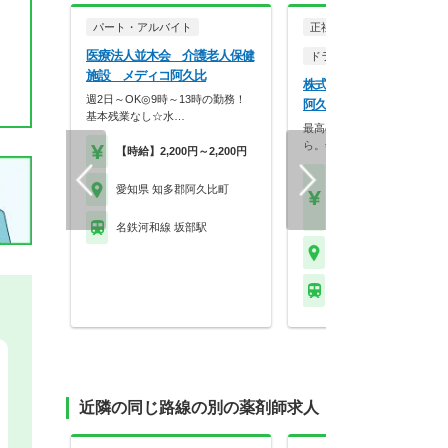
パート・アルバイト
正社員
医療法人並木会 介護老人保健
ドラッグストア（調剤併設
施設 メディコ阿久比
株式会社スギ薬局 スギ薬
週2日～OK◎9時～13時の勤務！
阿久比店
基本残業なし☆水…
最高の服薬指導は、最高の休
ら。年2回の4連休、…
【時給】2,200円～2,200円
【月収】27.0万円以上
愛知県 知多郡阿久比町
【年収】400万円～74
モデル
名鉄河和線 坂部駅
愛知県 知多郡阿久比町
名鉄河和線 白沢(愛知)
近隣の同じ路線の別の薬剤師求人