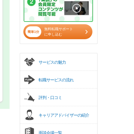
希望の働き方
必須
正社員
無料転職サポート
簡単1分
に申し込む
パート(週4日～5日)
サービスの魅力
転職サービスの流れ
評判・口コミ
キャリアアドバイザーの紹介
面談会場一覧