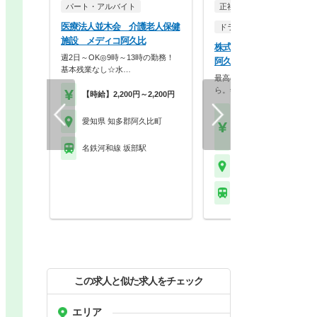
パート・アルバイト
正社員
医療法人並木会 介護老人保健
ドラッグストア（調剤併設
施設 メディコ阿久比
株式会社スギ薬局 スギ薬
週2日～OK◎9時～13時の勤務！
阿久比店
基本残業なし☆水…
最高の服薬指導は、最高の休
ら。年2回の4連休、…
【時給】2,200円～2,200円
【月収】27.0万円以上
愛知県 知多郡阿久比町
【年収】400万円～74
モデル
名鉄河和線 坂部駅
愛知県 知多郡阿久比町
名鉄河和線 白沢(愛知)
この求人と似た求人をチェック
エリア