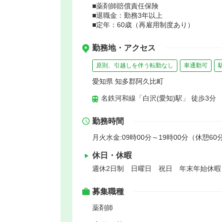
■薬剤師賠償責任保険
■退職金：勤務3年以上
■定年：60歳（再雇用制度あり）
勤務地・アクセス
原則、引越しを伴う転勤なし
車通勤可
愛知県 知多郡阿久比町
名鉄河和線「白沢(愛知)駅」 徒歩3分
勤務時間
月火水金:09時00分～19時00分（休憩60分
休日・休暇
週休2日制 日曜日 祝日 年末年始休
募集職種
薬剤師