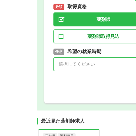
取得資格
必須
薬剤師
薬剤師取得見込
取得予定年
希望の就業時期
必須
任意
年 3月
最近見た薬剤師求人
正社員
調剤薬局