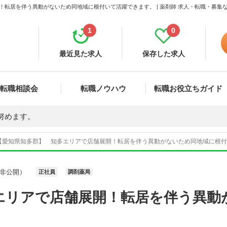
！転居を伴う異動がないため同地域に根付いて活躍できます。 | 薬剤師 求人・転職・募集
1
0
最近見た求人
保存した求人
転職相談会
転職ノウハウ
転職お役立ちガイド
努めます。
【愛知県知多郡】 知多エリアで店舗展開！転居を伴う異動がないため同地域に根付い
非公開）
正社員
調剤薬局
エリアで店舗展開！転居を伴う異動
。