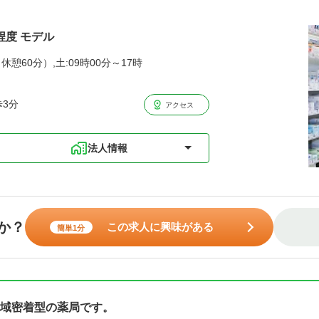
程度 モデル
休憩60分）,土:09時00分～17時
歩3分
アクセス
法人情報
か？
この求人に興味がある
簡単1分
域密着型の薬局です。