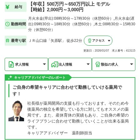
【年収】500万円～650万円以上 モデル
給与
【時給】2,000円～3,000円
月火水金(早出):08時30分～17時30分（休憩60分）,月火水金(遅
勤務時間
出):09時30分～18時30分（休憩60分）,木土:08時30分～15時30
分（休憩60分）
最寄り駅
ＪＲ山口線「矢原駅」 徒歩22分
アクセス
更新日：2026/01/07 求人番号：413115
求人情報
法人情報
類似の求人
キャリアアドバイザーのレポート
ご自身の希望キャリアに合わせて勤務していける薬局で
す！
社長様が薬局開局の支援も行っております。そのため今
後薬局の独立を希望している方に対してもオススメの薬
局です。また、産休育休の実績もあり、ご自身の希望の
ライフプランに合わせて勤務していくことが出来る薬局
です。
キャリアアドバイザー 薬剤師担当