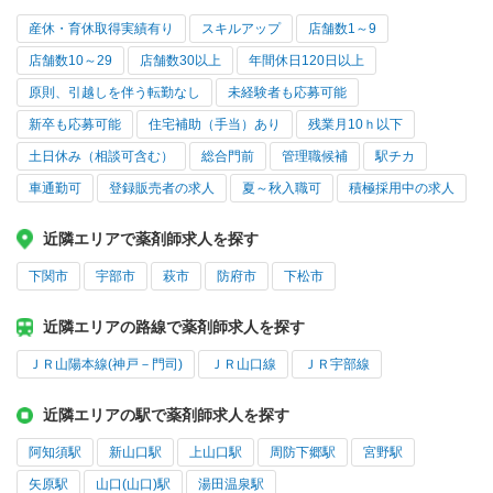
産休・育休取得実績有り
スキルアップ
店舗数1～9
店舗数10～29
店舗数30以上
年間休日120日以上
原則、引越しを伴う転勤なし
未経験者も応募可能
新卒も応募可能
住宅補助（手当）あり
残業月10ｈ以下
土日休み（相談可含む）
総合門前
管理職候補
駅チカ
車通勤可
登録販売者の求人
夏～秋入職可
積極採用中の求人
近隣エリアで薬剤師求人を探す
下関市
宇部市
萩市
防府市
下松市
近隣エリアの路線で薬剤師求人を探す
ＪＲ山陽本線(神戸－門司)
ＪＲ山口線
ＪＲ宇部線
近隣エリアの駅で薬剤師求人を探す
阿知須駅
新山口駅
上山口駅
周防下郷駅
宮野駅
矢原駅
山口(山口)駅
湯田温泉駅