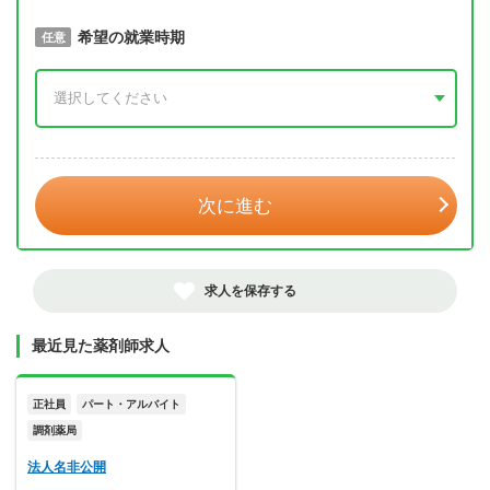
取得予定年
希望の就業時期
必須
任意
年 3月
次に進む
求人を保存する
最近見た薬剤師求人
正社員
パート・アルバイト
調剤薬局
法人名非公開