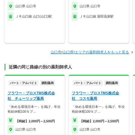
山口県 山口市
山口県 山口市
ＪＲ山口線 山口(山口)駅
ＪＲ山口線 湯田温泉駅
山口市(山口県)エリアの薬剤師求人をもっと見る
近隣の同じ路線の別の薬剤師求人
パート・アルバイト
調剤薬局
パート・アルバイト
調剤薬局
フラワー・ブロスTMS株式会
フラワー・ブロスTMS株式会
社 チューリップ薬局
社 コスモ薬局
「休める環境日本一」を掲げ、年次
「休める環境日本一」を掲げ、年次
有給休暇100％プ…
有給休暇100％プ…
【時給】2,000円～2,500円
【時給】2,000円～2,500円
山口県 山口市
山口県 山口市