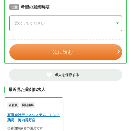
取得予定年
希望の就業時期
必須
任意
年 3月
次に進む
求人を保存する
最近見た薬剤師求人
正社員
調剤薬局
有限会社ディスシステム ミント
薬局 河内長野店
◎雰囲気抜群の薬局です