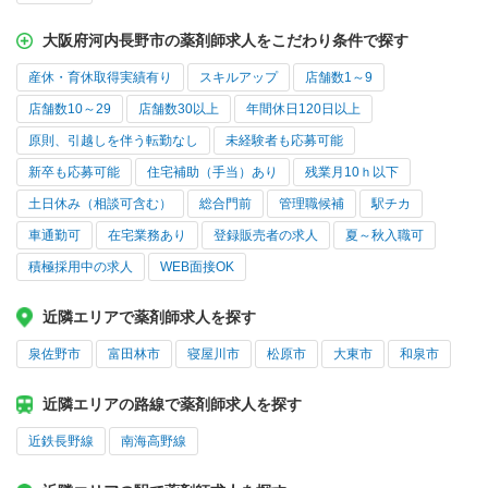
大阪府河内長野市の薬剤師求人をこだわり条件で探す
産休・育休取得実績有り
スキルアップ
店舗数1～9
店舗数10～29
店舗数30以上
年間休日120日以上
原則、引越しを伴う転勤なし
未経験者も応募可能
新卒も応募可能
住宅補助（手当）あり
残業月10ｈ以下
土日休み（相談可含む）
総合門前
管理職候補
駅チカ
車通勤可
在宅業務あり
登録販売者の求人
夏～秋入職可
積極採用中の求人
WEB面接OK
近隣エリアで薬剤師求人を探す
泉佐野市
富田林市
寝屋川市
松原市
大東市
和泉市
近隣エリアの路線で薬剤師求人を探す
近鉄長野線
南海高野線