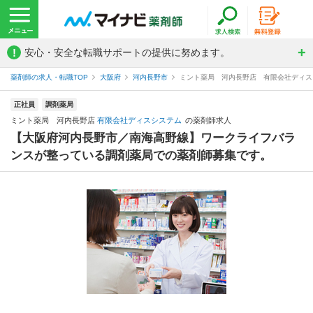
!
安心・安全な転職サポートの提供に努めます。
薬剤師の求人・転職TOP
大阪府
河内長野市
ミント薬局 河内長野店 有限会社ディス
正社員
調剤薬局
ミント薬局 河内長野店
有限会社ディスシステム
の薬剤師求人
【大阪府河内長野市／南海高野線】ワークライフバラ
ンスが整っている調剤薬局での薬剤師募集です。