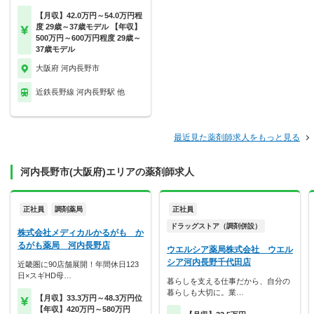
【月収】42.0万円～54.0万円程
度 29歳～37歳モデル 【年収】
500万円～600万円程度 29歳～
37歳モデル
大阪府 河内長野市
近鉄長野線 河内長野駅 他
最近見た薬剤師求人をもっと見る
河内長野市(大阪府)エリアの薬剤師求人
正社員
調剤薬局
正社員
ドラッグストア（調剤併設）
株式会社メディカルかるがも か
るがも薬局 河内長野店
ウエルシア薬局株式会社 ウエル
シア河内長野千代田店
近畿圏に90店舗展開！年間休日123
日×スギHD母…
暮らしを支える仕事だから、自分の
暮らしも大切に。業…
【月収】33.3万円～48.3万円位
【年収】420万円～580万円