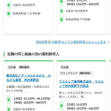
【月収】33.5万円
【年収】515万円～650万円
大阪府 河内長野市
大阪府 河内長野市
南海高野線 三日市町駅
南海高野線 千代田駅
河内長野市(大阪府)エリアの薬剤師求人をもっと見る
近隣の同じ路線の別の薬剤師求人
正社員
調剤薬局
正社員
ドラッグストア（調剤併設）
株式会社メディカルかるがも か
るがも薬局 河内長野店
ウエルシア薬局株式会社 ウエル
シア河内長野千代田店
近畿圏に90店舗展開！年間休日123
日×スギHD母…
暮らしを支える仕事だから、自分の
暮らしも大切に。業…
【月収】33.3万円～48.3万円位
【年収】420万円～580万円
【月収】33.5万円
【年収】515万円～650万円
大阪府 河内長野市