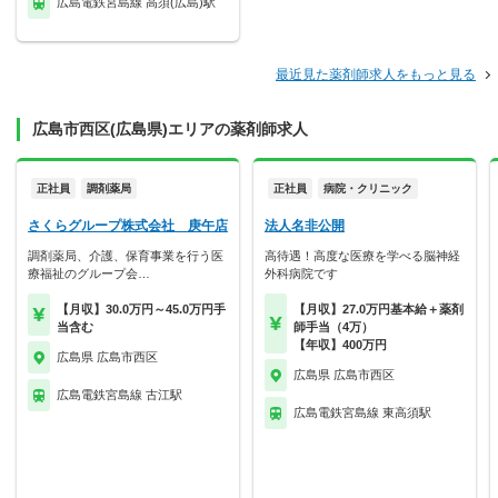
広島電鉄宮島線 高須(広島)駅
最近見た薬剤師求人をもっと見る
広島市西区(広島県)エリアの薬剤師求人
正社員
調剤薬局
正社員
病院・クリニック
さくらグループ株式会社 庚午店
法人名非公開
調剤薬局、介護、保育事業を行う医
高待遇！高度な医療を学べる脳神経
療福祉のグループ会…
外科病院です
【月収】30.0万円～45.0万円手
【月収】27.0万円基本給＋薬剤
当含む
師手当（4万）
【年収】400万円
広島県 広島市西区
広島県 広島市西区
広島電鉄宮島線 古江駅
広島電鉄宮島線 東高須駅