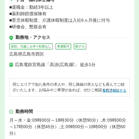
■退職金：勤続3年以上
■薬剤師賠償保険有
■育児休暇制度、介護休暇制度は入社6ヵ月後に付与
■研修会、懇親会有
勤務地・アクセス
原則、引越しを伴う転勤なし
車通勤可
駅チカ
広島県広島市西区
広島電鉄宮島線「高須(広島)駅」 徒歩1分
同じエリアで似た条件の求人や、同じ路線の求人なども喜んでご紹
介いたします。お悩みやご希望があれば、ぜひご相談ください。
無料で相談する
勤務時間
月～水・金:09時00分～18時30分（休憩90分）,木:09時00分
～17時00分（休憩45分）,土:09時00分～18時00分（休憩60
分）