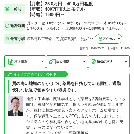
【月収】25.0万円～40.0万円程度
【年収】400万円以上 モデル
給与
【時給】1,800円～
月～水・金:09時00分～18時30分（休憩90分）,木:09時00分～
勤務時間
17時00分（休憩45分）,土:09時00分～18時00分（休憩60分）
最寄り駅
広島電鉄宮島線「高須(広島)駅」 徒歩1分
アクセス
更新日：2026/05/26 求人番号：411960
求人情報
法人情報
類似の求人
キャリアアドバイザーのレポート
質の高い地域のかかりつけ薬局を目指している同社。通勤
便利な駅近で働きやすい環境です。
地元大手企業の関連会社として薬局を2店舗展開している
同社。家庭的な雰囲気で、幅広い年齢層が働いています
が、気軽に相談や意見を言えるアットホームな環境で
す。保険調剤を主としてOTCにも力を入れております。
システム面や福利厚生面など、地元薬局の中でも特に充
実したものになっています。
キャリアアドバイザー 薬剤師担当