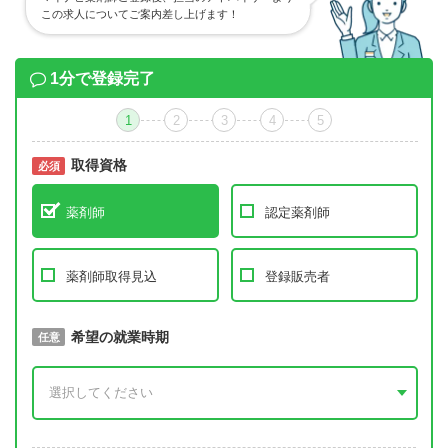
この求人についてご案内差し上げます！
1分で登録完了
1
2
3
4
5
取得資格
必須
必須
薬剤師
認定薬剤師
薬剤師取得見込
登録販売者
取得予定年
希望の就業時期
必須
任意
年 3月