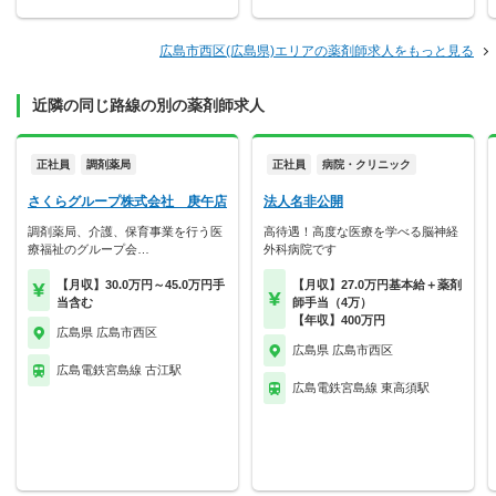
広島市西区(広島県)エリアの薬剤師求人をもっと見る
近隣の同じ路線の別の薬剤師求人
正社員
調剤薬局
正社員
病院・クリニック
さくらグループ株式会社 庚午店
法人名非公開
調剤薬局、介護、保育事業を行う医
高待遇！高度な医療を学べる脳神経
療福祉のグループ会…
外科病院です
【月収】30.0万円～45.0万円手
【月収】27.0万円基本給＋薬剤
当含む
師手当（4万）
【年収】400万円
広島県 広島市西区
広島県 広島市西区
広島電鉄宮島線 古江駅
広島電鉄宮島線 東高須駅