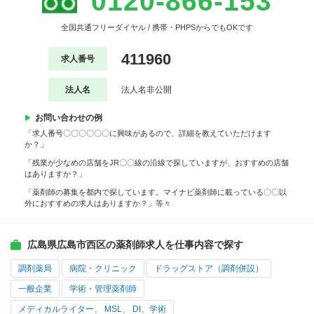
0120-866-153
全国共通フリーダイヤル / 携帯・PHPSからでもOKです
411960
求人番号
法人名
法人名非公開
お問い合わせの例
「求人番号〇〇〇〇〇〇に興味があるので、詳細を教えていただけます
か？」
「残業が少なめの店舗をJR〇〇線の沿線で探していますが、おすすめの店舗
はありますか？」
「薬剤師の募集を都内で探しています。マイナビ薬剤師に載っている〇〇以
外におすすめの求人はありますか？」等々
広島県広島市西区の薬剤師求人を仕事内容で探す
調剤薬局
病院・クリニック
ドラッグストア（調剤併設）
一般企業
学術・管理薬剤師
メディカルライター、 MSL、 DI、学術