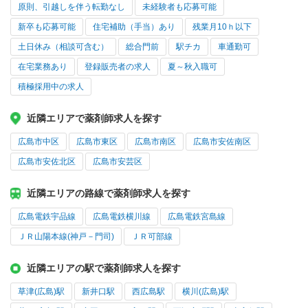
原則、引越しを伴う転勤なし
未経験者も応募可能
新卒も応募可能
住宅補助（手当）あり
残業月10ｈ以下
土日休み（相談可含む）
総合門前
駅チカ
車通勤可
在宅業務あり
登録販売者の求人
夏～秋入職可
積極採用中の求人
近隣エリアで薬剤師求人を探す
広島市中区
広島市東区
広島市南区
広島市安佐南区
広島市安佐北区
広島市安芸区
近隣エリアの路線で薬剤師求人を探す
広島電鉄宇品線
広島電鉄横川線
広島電鉄宮島線
ＪＲ山陽本線(神戸－門司)
ＪＲ可部線
近隣エリアの駅で薬剤師求人を探す
草津(広島)駅
新井口駅
西広島駅
横川(広島)駅