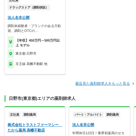
正社員
ドラッグストア（調剤併設）
法人名非公開
調剤未経験者・ブランクのある方歓
迎。調剤とOTCの…
【年収】450万円～500万円以
上 モデル
東京都 日野市
京王線 高幡不動駅 他
最近見た薬剤師求人をもっと見る
日野市(東京都)エリアの薬剤師求人
正社員
調剤薬局
パート・アルバイト
調剤薬局
株式会社トラストファーマシー
法人名非公開
たから薬局 高幡不動店
年間休日122日！業界初薬局のセカ