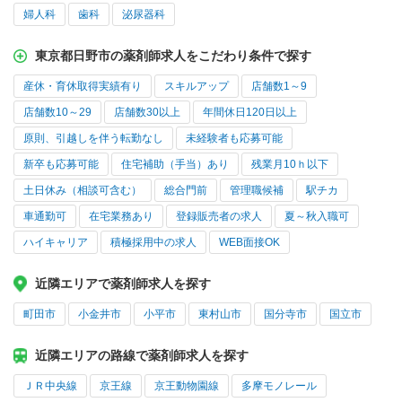
婦人科
歯科
泌尿器科
東京都日野市の薬剤師求人をこだわり条件で探す
産休・育休取得実績有り
スキルアップ
店舗数1～9
店舗数10～29
店舗数30以上
年間休日120日以上
原則、引越しを伴う転勤なし
未経験者も応募可能
新卒も応募可能
住宅補助（手当）あり
残業月10ｈ以下
土日休み（相談可含む）
総合門前
管理職候補
駅チカ
車通勤可
在宅業務あり
登録販売者の求人
夏～秋入職可
ハイキャリア
積極採用中の求人
WEB面接OK
近隣エリアで薬剤師求人を探す
町田市
小金井市
小平市
東村山市
国分寺市
国立市
近隣エリアの路線で薬剤師求人を探す
ＪＲ中央線
京王線
京王動物園線
多摩モノレール