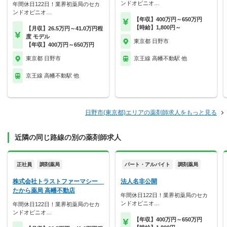
ンドオピニオ…
年間休日122日！業界初薬局のセカ
ンドオピニオ…
【年収】400万円～650万円
【時給】1,800円～
【月収】26.5万円～41.0万円程
度 モデル
東京都 日野市
【年収】400万円～650万円
東京都 日野市
京王線 高幡不動駅 他
京王線 高幡不動駅 他
日野市(東京都)エリアの薬剤師求人をもっと見る
近隣の同じ路線の別の薬剤師求人
正社員
調剤薬局
パート・アルバイト
調剤薬局
株式会社トラストファーマシー
法人名非公開
たから薬局 高幡不動店
年間休日122日！業界初薬局のセカ
ンドオピニオ…
年間休日122日！業界初薬局のセカ
ンドオピニオ…
【年収】400万円～650万円