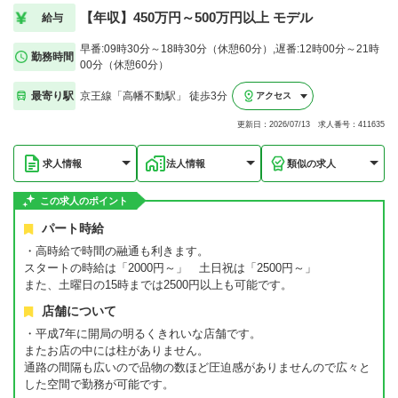
【年収】450万円～500万円以上 モデル
給与
早番:09時30分～18時30分（休憩60分）,遅番:12時00分～21時
勤務時間
00分（休憩60分）
最寄り駅
京王線「高幡不動駅」 徒歩3分
アクセス
更新日：2026/07/13 求人番号：411635
求人情報
法人情報
類似の求人
この求人のポイント
パート時給
・高時給で時間の融通も利きます。
スタートの時給は「2000円～」 土日祝は「2500円～」
また、土曜日の15時までは2500円以上も可能です。
店舗について
・平成7年に開局の明るくきれいな店舗です。
またお店の中には柱がありません。
通路の間隔も広いので品物の数ほど圧迫感がありませんので広々と
した空間で勤務が可能です。