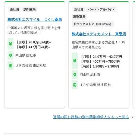
正社員
調剤薬局
正社員
パート・アルバイト
調剤薬局
株式会社エスマイル つくし薬局
ドラッグストア（OTCのみ）
中国地方に着実に根を張り売上を伸
ばしている調剤薬局…
株式会社メディカメント 真壁店
【月収】26.0万円24歳～
在宅業務に興味がある方必見！！岡
【年収】417万円24歳～
山県内での募集とな…
岡山県 総社市
【月収】24.0万円～42.0万円
【年収】400万円～750万円
ＪＲ吉備線 東総社駅
【時給】1,900円～2,300円
岡山県 総社市
ＪＲ伯備線 総社駅 他
近隣の同じ路線の別の薬剤師求人をもっと見る