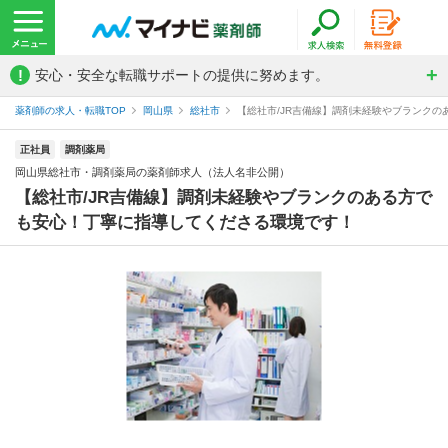
!
安心・安全な転職サポートの提供に努めます。
薬剤師の求人・転職TOP
岡山県
総社市
【総社市/JR吉備線】調剤未経験やブランクの
正社員
調剤薬局
岡山県総社市・調剤薬局の薬剤師求人（法人名非公開）
【総社市/JR吉備線】調剤未経験やブランクのある方で
も安心！丁寧に指導してくださる環境です！