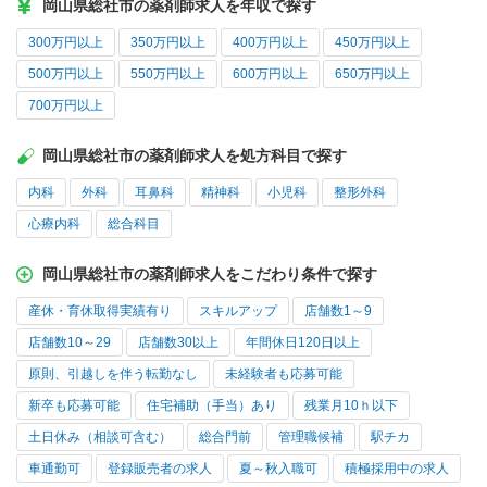
岡山県総社市の薬剤師求人を年収で探す
300万円以上
350万円以上
400万円以上
450万円以上
500万円以上
550万円以上
600万円以上
650万円以上
700万円以上
岡山県総社市の薬剤師求人を処方科目で探す
内科
外科
耳鼻科
精神科
小児科
整形外科
心療内科
総合科目
岡山県総社市の薬剤師求人をこだわり条件で探す
産休・育休取得実績有り
スキルアップ
店舗数1～9
店舗数10～29
店舗数30以上
年間休日120日以上
原則、引越しを伴う転勤なし
未経験者も応募可能
新卒も応募可能
住宅補助（手当）あり
残業月10ｈ以下
土日休み（相談可含む）
総合門前
管理職候補
駅チカ
車通勤可
登録販売者の求人
夏～秋入職可
積極採用中の求人