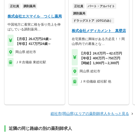
正社員
調剤薬局
正社員
パート・アルバイト
調剤薬局
株式会社エスマイル つくし薬局
ドラッグストア（OTCのみ）
中国地方に着実に根を張り売上を伸
ばしている調剤薬局…
株式会社メディカメント 真壁店
【月収】26.0万円24歳～
在宅業務に興味がある方必見！！岡
【年収】417万円24歳～
山県内での募集とな…
岡山県 総社市
【月収】24.0万円～42.0万円
【年収】400万円～750万円
ＪＲ吉備線 東総社駅
【時給】1,900円～2,300円
岡山県 総社市
ＪＲ伯備線 総社駅 他
総社市(岡山県)エリアの薬剤師求人をもっと見る
近隣の同じ路線の別の薬剤師求人