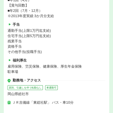
■年1回（4月）
【賞与回数】
■年2回（7月・12月）
※2013年度実績:3か月分支給
手当
通勤手当(上限1万円迄支給)
住宅手当(上限5万円迄支給)
残業手当
資格手当
その他手当(役職手当)
福利厚生
雇用保険、労災保険、健康保険、厚生年金保険
駐車場
勤務地・アクセス
原則、引越しを伴う転勤なし
車通勤可
岡山県総社市
ＪＲ吉備線「東総社駅」 バス・車10分