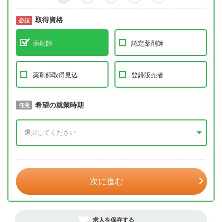
取得資格
必須
必須
薬剤師
認定薬剤師
薬剤師取得見込
登録販売者
取得予定年
希望の就業時期
必須
任意
年 3月
次に進む
求人を保存する