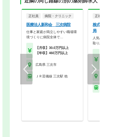
近隣の同じ路線の別の薬剤師求人
正社員
病院・クリニック
正社員
調剤薬局
医療法人新和会 三次病院
株式会社西日本調剤 しわ
局
仕事と家庭が両立しやすい職場環
境づくりに病院全体で…
人気の求人です◎積極的に仕
取り組むスタッフ募集…
【月収】30.0万円以上
【年収】460万円以上
【月収】24.5万円
【年収】400万円～65
以上 24歳～55歳モデル
広島県 三次市
広島県 三次市
ＪＲ芸備線 三次駅 他
ＪＲ芸備線 志和地駅