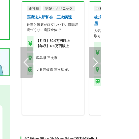
正社員
病院・クリニック
正社員
調剤薬局
医療法人新和会 三次病院
株式会社西日本調剤 しわ
局
仕事と家庭が両立しやすい職場環
境づくりに病院全体で…
人気の求人です◎積極的に仕
取り組むスタッフ募集…
【月収】30.0万円以上
【年収】460万円以上
【月収】24.5万円
【年収】400万円～65
以上 24歳～55歳モデル
広島県 三次市
広島県 三次市
ＪＲ芸備線 三次駅 他
ＪＲ芸備線 志和地駅