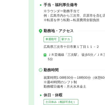
手当・福利厚生備考
※ラウンダー勤務手当て
例：広島市内から三次市、庄原市を含む店
※転居を伴う転勤→転居費用全額負担
勤務地・アクセス
車通勤可
駅チカ
広島県三次市十日市東１丁目１１－２
ＪＲ芸備線「三次駅」 徒歩5分／ＪＲ
5分
勤務時間
就業時間1:08時30分～18時00分（休憩6
※週40時間のシフト制
勤務曜日備考：月火水木金土
休日・休暇
土日休み（相談可含む）