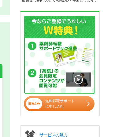
最後まで納得のいく転職先をお探しします。
希望の働き方
必須
無料転職サポート
簡単1分
正社員
に申し込む
パート(週4日～5日)
サービスの魅力