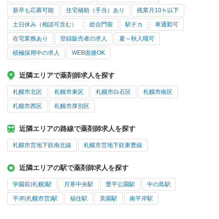
新卒も応募可能
住宅補助（手当）あり
残業月10ｈ以下
土日休み（相談可含む）
総合門前
駅チカ
車通勤可
在宅業務あり
登録販売者の求人
夏～秋入職可
積極採用中の求人
WEB面接OK
近隣エリアで薬剤師求人を探す
札幌市北区
札幌市東区
札幌市白石区
札幌市南区
札幌市西区
札幌市厚別区
近隣エリアの路線で薬剤師求人を探す
札幌市営地下鉄南北線
札幌市営地下鉄東豊線
近隣エリアの駅で薬剤師求人を探す
学園前(札幌)駅
月寒中央駅
豊平公園駅
中の島駅
平岸(札幌市営)駅
福住駅
美園駅
南平岸駅