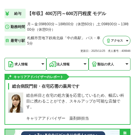
【年収】400万円～600万円程度 モデル
給与
月～金:09時00分～18時00分（休憩60分）,土:09時00分～13時
勤務時間
00分（休憩0分）
札幌市営地下鉄南北線「中の島駅」 バス・車
最寄り駅
アクセス
5分
更新日：2025/11/25 求人番号：409946
求人情報
法人情報
類似の求人
キャリアアドバイザーのレポート
総合病院門前・在宅応需の薬局です
総合科目と在宅の処方箋を応需しているため、幅広い科
目に携わることができ、スキルアップが可能な店舗で
す。
キャリアアドバイザー 薬剤師担当