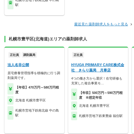
札幌市営地下鉄南北線 中の島
駅
最近見た薬剤師求人をもっと見る
札幌市豊平区(北海道)エリアの薬剤師求人
正社員
調剤薬局
正社員
法人名非公開
HYUGA PRIMARY CARE株式会
社 きらり薬局 月寒店
居宅療養管理指導を積極的に行う調
剤薬局です。
4つの働き方から選択！在宅研修も
充実した複合事業モ…
【年収】470万円～580万円程
度
【年収】500万円～590万円程
度 ※想定年収
北海道 札幌市豊平区
北海道 札幌市豊平区
札幌市営地下鉄南北線 中の島
駅
札幌市営地下鉄東豊線 福住駅