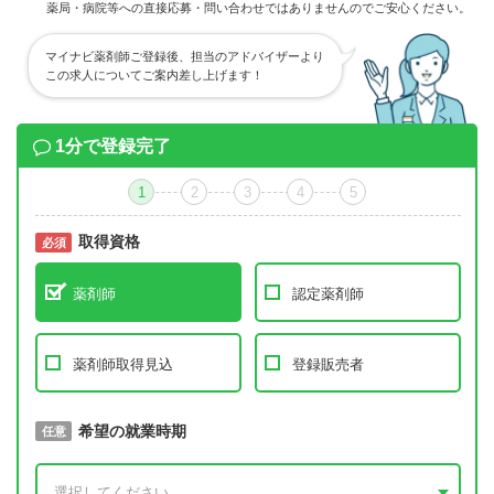
薬局・病院等への直接応募・問い合わせではありませんのでご安心ください。
マイナビ薬剤師ご登録後、担当のアドバイザーより
この求人についてご案内差し上げます！
1分で登録完了
1
2
3
4
5
取得資格
必須
必須
薬剤師
認定薬剤師
薬剤師取得見込
登録販売者
取得予定年
希望の就業時期
必須
任意