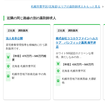
札幌市豊平区(北海道)エリアの薬剤師求人をもっと見る
近隣の同じ路線の別の薬剤師求人
正社員
調剤薬局
正社員
調剤薬局
法人名非公開
株式会社ココカラファインヘルス
ケア パシフィック薬局 南平岸
居宅療養管理指導を積極的に行う調
店
剤薬局です。
ホワイト500認定のクリーンな環
【年収】470万円～580万円程
境。身だしなみの自…
度
【年収】430万円～560万円
北海道 札幌市豊平区
北海道 札幌市豊平区
札幌市営地下鉄南北線 中の島
駅
札幌市営地下鉄東西線 大通駅
他